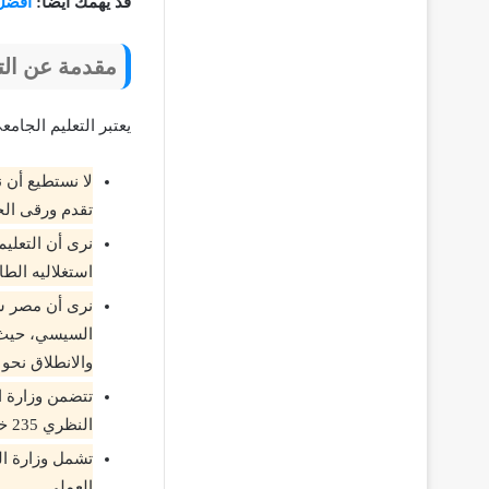
قد يهمك أيضًا:
افضل 
مقدمة عن الت
يعتبر التعليم الجا
لا نستطيع أن 
تقدم ورقى ال
نرى أن التعلي
استغلاليه الط
نرى أن مصر شه
السيسي، حيث ك
والانطلاق نحو
النظري 235 خاصة بالمجال العملي.
العملي.