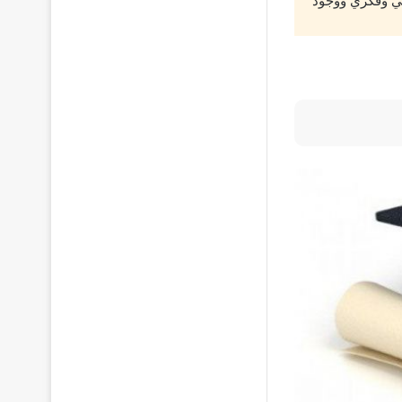
عي وفكري ووجود