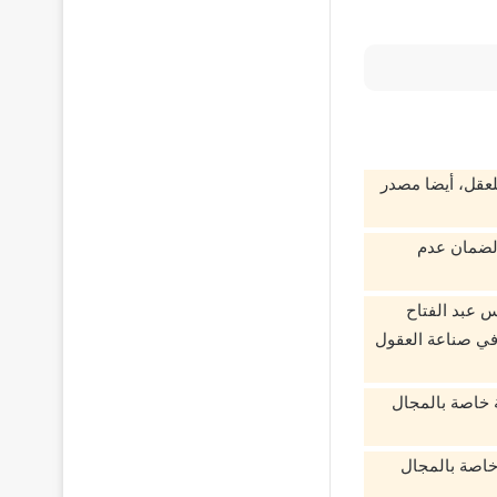
لعقل، أيضا مصدر
 لضمان عدم
س عبد الفتاح
 في صناعة العقول
العالي على 28 جامعة حكومية تضم أكثر من 513 كلية تضم 278 كلية خاصة بالمجال
جامعه خاصه تضم 54 كلية خاصة بالمجال النظري و99 كلية خاصة بالمجال