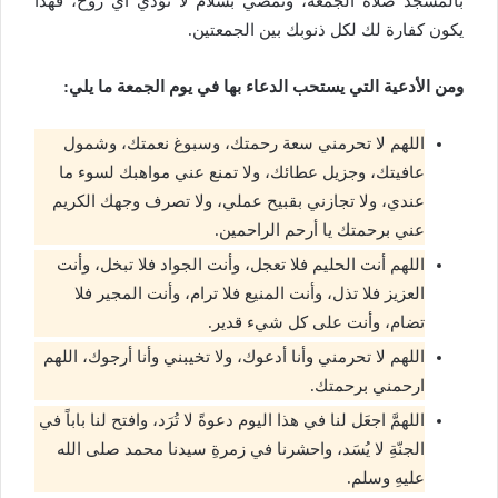
بالمسجد صلاة الجمعة، وتمضي بسلام لا تؤذي أي روح، فهذا
يكون كفارة لك لكل ذنوبك بين الجمعتين.
ومن الأدعية التي يستحب الدعاء بها في يوم الجمعة ما يلي:
اللهم لا تحرمني سعة رحمتك، وسبوغ نعمتك، وشمول
عافيتك، وجزيل عطائك، ولا تمنع عني مواهبك لسوء ما
عندي، ولا تجازني بقبيح عملي، ولا تصرف وجهك الكريم
عني برحمتك يا أرحم الراحمين.
اللهم أنت الحليم فلا تعجل، وأنت الجواد فلا تبخل، وأنت
العزيز فلا تذل، وأنت المنيع فلا ترام، وأنت المجير فلا
تضام، وأنت على كل شيء قدير.
اللهم لا تحرمني وأنا أدعوك، ولا تخيبني وأنا أرجوك، اللهم
ارحمني برحمتك.
اللهمَّ اجعَل لنا في هذا اليوم دعوةً لا‌ تُرَد، وافتح لنا باباً في
الجنّةِ لا‌ يُسَد، واحشرنا في زمرةِ سيدنا محمد صلى الله
عليهِ وسلم.