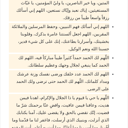
المتين، ويا خير الناصرين، يا وليّ المؤمنين، يا غيّاث
المستغيثين، إياك نعبد وإيّاك نستعين، اللهم إني أسألك
رزقاً واسعاً طيباً من رزقك.
اللهم إني أسألك فهم النبيين، وحفظ المرسلين والملائكة
المقربين، اللهم اجعل ألسنتنا عامرة بذكرك، وقلوبنا
بخشيتك، وأسرارنا بطاعتك، إنك على كل شيء قدير،
حسبنا الله ونعم الوكيل.
اللّهم لك الحمد حمداً كثيراً طيباً مباركاً فيه، اللهم لك
الحمد كما ينبغي لجلال وجهك وعظيم سلطانك.
اللهم لك الحمد عدد خلقك ورضى نفسك وزنة عرشك
ومداد كلماتك، اللّهم لك الحمد حتى ترضى ولك الحمد
على الرضى.
اللّهم يا حي يا قيوم يا ذا الجلال والإكرام، اهدنا فيمن
هديت، وعافنا فيمن عافيت، واقضِ عنّا برحمتك شرّ ما
قضيت، إنّك تقضي بالحق ولا يقضى عليك، آمنا بكتابك
الذي أنزلت، وبنبيك الذي أرسلت، فاغفر لنا ما قدّمنا وما
أخّرنا، وما أسررنا وما أعلنّا، وما أنت به أعلم، أنت المقدم