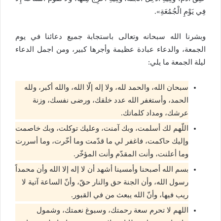
فِي يَوْمِ الْجُمُعَةِ».
وبشرنا الله سبحانه وتعالى باستجابة جميع دعائنا في يوم
الجمعة، والدعاء عبادة عظيمة وأجرها كبير، ومن اجمل الدعاء
ليلة الجمعة ما يلي:
سبحان الله، والحمد لله، ولا إله إلّا الله، والله أكبر، ولله
الحمد، وأستغفر الله عدد خلقك، ورضى نفسك، وزنة
عرشك، ومداد كلماتك.
اللّهم لك أسلمت، وبك آمنت، وعليك توكلت، وبك خاصمت
وإليك حاكمت، فاغفر لي ما قدّمت وما أخّرت، وما أسررت
وما أعلنت، وأنت المقدّم وأنت المؤخّر.
بسم الله أصبحنا وأمسينا أشهد أن لا إله إلا الله وأن محمداً
رسول الله، وأن الجنة حق والنار حقّ، وأنّ الساعة آتية لا
ريب فيها، وأنّ الله يبعث من في القبور.
اللهم لا تحرم سعة رحمتك، وسبوغ نعمتك، وشمول