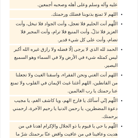
عليه وآله وسلم وعلى أهله وصحبه أجمعين.
اللهم لا تمنع بذنوبنا فضلك ورحمتك.
اللّهم أنت الحليم فلا تعجل، وأنت الجواد فلا تبخل، وأنت
العزيز فلا تذلّ، وأنت المنيع فلا ترام، وأنت المجير فلا
تضام، وأنت على كل شيء قدير.
الحمد لله الذي لا يرجى إلّا فضله ولا رازق غيره الله أكبر
ليس كمثله شيء في الأرض ولا في السماء وهو السميع
البصير.
اللهم أنت الغني ونحن الفقراء، واسقنا الغيث ولا تجعلنا
من القانطين، اللهم أغثنا غيث الإيمان في القلوب ولا تمنع
عنا رحمتك يا رب العالمين.
اللّهم إنّي أسألك يا فارج الهم، ويا كاشف الغم، يا مجيب
دعوة المضطرين، يا رحمن الدنيا يا رحيم الآخرة، ارحمني
برحمتك.
اللّهم يا حي يا قيوم يا ذو الجلال والإكرام اهدنا في من
هديت وعافينا في من عافيت واقض عنّا برحمتك شرّ ما