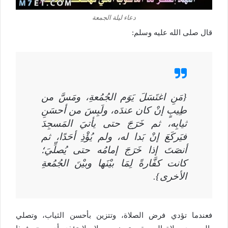
دعاء ليلة الجمعة
قال صلى الله عليه وسلم:
{مَنِ اغتَسَلَ يَوَم الجُمُعةِ، ومَسَّ من
طِيبٍ إنْ كان عندَه، ولَبِسَ من أحسَنِ
ثيابِه، ثم خَرَجَ حتى يأتيَ المَسجِدَ
فيَركَعَ إنْ بَدا له، ولم يُؤْذِ أحَدًا، ثم
أنصَتَ إذا خَرَجَ إمامُه حتى يُصلِّيَ؛
كانت كفَّارةً لِمَا بيْنَها وبيْنَ الجُمُعةِ
الأخرى}.
فعندما تؤدي فرض الصلاة، وتتزين بأحسن الثياب، وتصلي