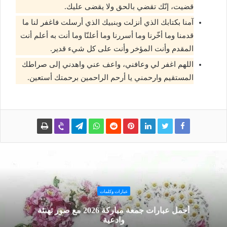
قضيت، إنّك تقضي بالحق ولا يقضى عليك.
آمنا بكتابك الذي أنزلت وبنبيك الذي أرسلت فاغفر لنا ما
قدمنا وما أخّرنا وما أسررنا وما أعلنّا وما أنت به أعلم أنت
المقدم وأنت المؤخر وأنت على كل شيء قدير.
اللهم اغفر لي وعافني، واعف عني واهدني إلى صراطك
المستقيم وارحمني يا أرحم الراحمين برحمتك أستعين.
عبارات وكلمات
أجمل عبارات جمعة مباركة 2026 مع صور تهنئة
وادعية