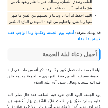
القلب وصدق اللسان، ونسألك خير ما تعلم ونعوذ بك من
شرّ ما تعلم، إنّك أنت علّام الغيوب.
اللهم احفظ لنا أبناءنا وبناتنا واعصمهم من الفتن ما ظهر
منها وما بطن، واجعلهم من الهداة المهتدين البارّة المتّقين.
قد يهمك معرفة:
أدعية يوم الجمعة وحكمها وما الواجب فعله
لاستجابة الدعاء
أجمل دعاء ليلة الجمعة
ليلة الجمعة ذات فضل كبير جدًا، وقد ذكر أنه من مات في ليلة
الجمعة فسيقيه الله من فتنة القبر، وي م الجمعة هو يوم خلق
فيه الله سبحانه وتعالى سيدنا آدم عليه السلام.
يوم الجمعة اليوم الذي تقوم فيه الساعة، فقد قال صلى الله
عليه وسلم: «خَيْرُ يَوْمٍ طَلَعَتْ عَلَيْهِ الشَّمْسُ يَوْمُ الْجُمُعَةِ، فِيهِ
خُلِقَ آدَمُ، وَفِيهِ أُدْخِلَ الْجَنَّةَ، وَفِيهِ أُخْرِجَ مِنْهَا، وَلاَ تَقُومُ السَّاعَةُ إِلاَّ