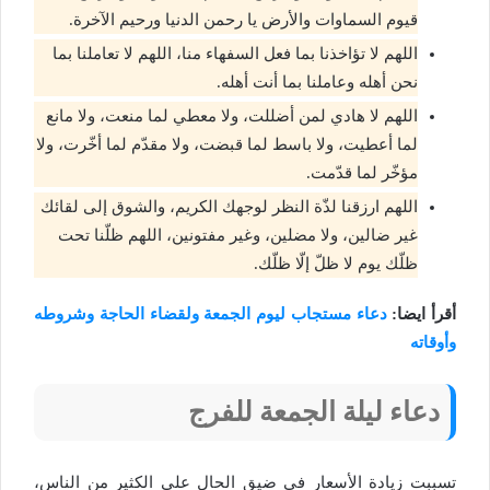
قيوم السماوات والأرض يا رحمن الدنيا ورحيم الآخرة.
اللهم لا تؤاخذنا بما فعل السفهاء منا، اللهم لا تعاملنا بما
نحن أهله وعاملنا بما أنت أهله.
اللهم لا هادي لمن أضللت، ولا معطي لما منعت، ولا مانع
لما أعطيت، ولا باسط لما قبضت، ولا مقدّم لما أخّرت، ولا
مؤخّر لما قدّمت.
اللهم ارزقنا لذّة النظر لوجهك الكريم، والشوق إلى لقائك
غير ضالين، ولا مضلين، وغير مفتونين، اللهم ظلّنا تحت
ظلّك يوم لا ظلّ إلّا ظلّك.
أقرأ ايضا:
دعاء مستجاب ليوم الجمعة ولقضاء الحاجة وشروطه
وأوقاته
دعاء ليلة الجمعة للفرج
تسببت زيادة الأسعار في ضيق الحال على الكثير من الناس،