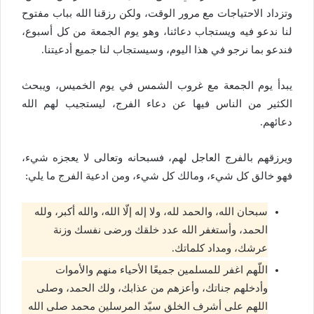
وتزداد الاحتياجات مع مرور الوقت، ولكن رزقنا الله بباب مفتوح
لنا ندعو فيه ويستجاب دعائنا، وهو يوم الجمعة من كل أسبوع،
فندعو بما نرجو في هذا اليوم، وسيستجاب لنا جميع أدعيتنا.
يبدأ يوم الجمعة مع غروب الشمس في يوم الخميس، ويبحث
الكثير من الناس فيها عن دعاء الفرج، ليستجيب لهم الله
دعائهم.
ويرزقهم بالفرج العاجل لهم، فسبحانه وتعالى لا يعجزه شيء،
فهو خالق كل شيء، ومالك كل شيء، ومن ادعية الفرج ما يلي:
سبحان الله، والحمد لله، ولا إله إلّا الله، والله أكبر، ولله
الحمد، وأستغفر الله عدد خلقك ورضى نفسك وزنة
عرشك، ومداد كلماتك.
اللّهم اغفر للمسلمين جميعًا الأحياء منهم والأموات
وأدخلهم جناتك، وأعزهم من عذابك، ولك الحمد، وصلى
اللهم على أشرف الخلق سيّد المرسلين محمد صلى الله