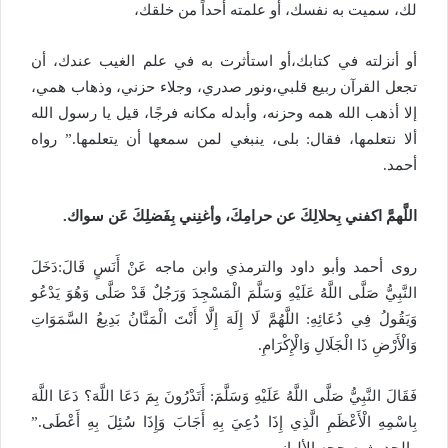
لك، سميت به نفسك، أو علمته أحداً من خلقك،
أو أنزلته في كتابك،أو استأثرت به في علم الغيب عندك، أن
تجعل القرآن ربيع قلبي،ونور صدري، وجلاء حزني، وذهاب همي،
إلا أذهب الله همه وحزنه، وأبدله مكانه فرجًا، قيل يا رسول الله
ألا نتعلمها، فقال: بلى، ينبغي لمن سمعها أن يتعلمها.” رواه
أحمد.
اللَّهمَّ اكفني بِحلالِكَ عن حرامِكَ، وأغنِني بِفَضلِكَ عَن سواك.
روى أحمد وأبو داود والترمذي وابن ماجه عَنْ أَنَسٍ قَالَ:دَخَلَ
النَّبِيُّ صَلَّى اللَّهُ عَلَيْهِ وَسَلَّمَ الْمَسْجِدَ وَرَجُلٌ قَدْ صَلَّى وَهُوَ يَدْعُو
وَيَقُولُ فِي دُعَائِهِ: اللَّهُمَّ لَا إِلَهَ إِلَّا أَنْتَ الْمَنَّانُ بَدِيعُ السَّمَوَاتِ
وَالْأَرْضِ ذَا الْجَلَالِ وَالْإِكْرَامِ.
فَقَالَ النَّبِيُّ صَلَّى اللَّهُ عَلَيْهِ وَسَلَّمَ: أَتَدْرُونَ بِمَ دَعَا اللَّهَ؟ دَعَا اللَّهَ
بِاسْمِهِ الْأَعْظَمِ الَّذِي إِذَا دُعِيَ بِهِ أَجَابَ وَإِذَا سُئِلَ بِهِ أَعْطَى.”
والحديث صححه الألباني.