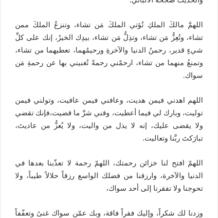
اللهمَّ مالكَ الملكِ تُؤتي الملكَ مَن تشاء، وتنزعُ الملكَ ممن
تشاء، وتُعِزُّ مَن تشاء، وتذِلُّ مَن تشاء، بيدِك الخيرُ، إنك على كلِّ
شيءٍ قدير، رحمنُ الدنيا والآخرةِ ورحيمُهما، تعطيهما من تشاء،
وتمنعُ منهما من تشاء، ارحمْني رحمةً تُغنيني بها عن رحمةِ مَن
سواك.
اللهم اهدني فيمن هديت، وعافني فيمن عافيت، وتولني فيمن
توليت، وبارك لي فيما أعطيت، وقني شرَّ ما قضيت،فإنك تقضي
ولا يقضى عليك، إنه لا يذل من واليت، ولا يُعزُّ من عاديتَ،
تبارَكتَ ربَّنا وتعاليت.
اللهمّ افتح لنا خزائن رحمتك، اللهمّ رحمة لا تعذّبنا بعدها في
الدنيا والآخرة، وارزقنا من فضلك الواسع رزقاً حلالاً طيباً، ولا
تحوجنا ولا تفقرنا إلى أحد سواك،
وزدنا لك شكراً، وإليك فقراً فاقة، وبك عمّن سواك غنىً وتعفّفاً