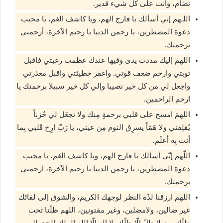
تضام، وأنت على كل شيء قدير.
اللـهم إني أسألك يا فارج الهم، ويا كاشف الغم، يا مجيب
دعوة المضطرين، يا رحمن الدنيا يا رحيم الآخرة، أرحمني
برحمتك.
اللهم إليك مددت يدى وفيها عندك عظمت رغبتي فاقبل
توبتي وارحم ضعف قوتي. واغفر خطيئتي واقبل معذرتي
واجعل لي من كل خير نصيبا وإلي كل خير سبيلا برحمتك يا
ارحم الراحمين.
اللهمَ امسح على قلبي برحمةٍ مِنك ولا تجعَل لي حُزناً
يُقلِقني ولا هَمّاً يسرِق النوم مِن عيني، يا رَبّ ارِح قَلبي بِما
أنت بِه أعلَم.
اللّهم إنّي أسألك يا فارج الهم، ويا كاشف الغم، يا مجيب
دعوة المضطرين، يا رحمن الدنيا يا رحيم الآخرة، ارحمني
برحمتك.
اللهم ارزقنا لذّة النظر لوجهك الكريم، والشوق إلى لقائك
غير ضالين، ولامضلين، وغير مفتونين، اللهم ظلّنا تحت
ظلّك يوم لا ظلّ إلّا ظلّك. لا إله إلّا الله الملك الحق المبين