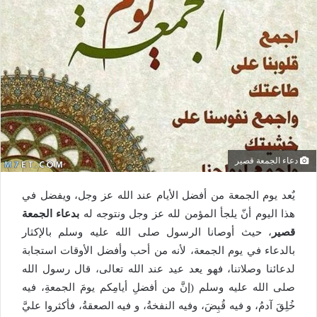
دعاء الجمعة قصير
يٌعد يوم الجمعة من أفضل الأيام عند الله عز وجل، ويفضل في
هذا اليوم أنّ يلجأ المؤمن لله عز وجل ونتوجه له
بدعاء الجمعة
قصير
، حيث أوصانا الرسول صلى الله عليه وسلم بالإكثار
بالدعاء في يوم الجمعة، لأنه من أحب وأفضل الأوقات استجابة
لدعائنا وصلاتنا، فهو يعد عيد عند الله تعالى، قال رسول الله
صلى الله عليه وسلم (إنَّ من أفضلِ أيامِكم يومَ الجمعةِ، فيه
خُلِقَ آدمُ، و فيه قُبِضَ، وفيه النفخةُ، و فيه الصعقةُ، فأكثروا عليَّ