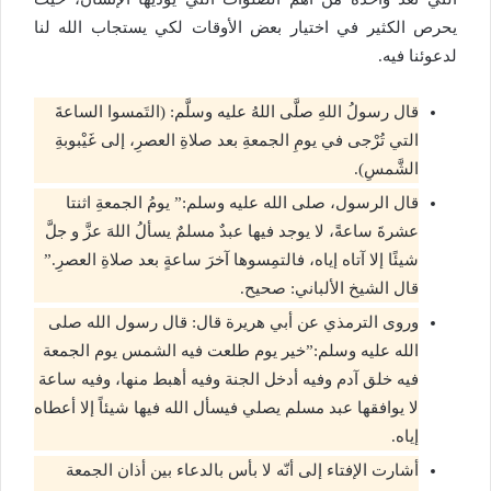
يحرص الكثير في اختيار بعض الأوقات لكي يستجاب الله لنا
لدعوئنا فيه.
قال رسولُ اللهِ صلَّى اللهُ عليه وسلَّم: (التَمسوا الساعةَ
التي تُرْجى في يومِ الجمعةِ بعد صلاةِ العصرِ، إلى غَيْبوبةِ
الشَّمسِ).
قال الرسول، صلى الله عليه وسلم:” يومُ الجمعةِ اثنتا
عشرةَ ساعةً، لا يوجد فيها عبدٌ مسلمٌ يسألُ اللهَ عزَّ و جلَّ
شيئًا إلا آتاه إياه، فالتمِسوها آخرَ ساعةٍ بعد صلاةِ العصرِ.”
قال الشيخ الألباني: صحيح.
وروى الترمذي عن أبي هريرة قال: قال رسول الله صلى
الله عليه وسلم:”خير يوم طلعت فيه الشمس يوم الجمعة
فيه خلق آدم وفيه أدخل الجنة وفيه أهبط منها، وفيه ساعة
لا يوافقها عبد مسلم يصلي فيسأل الله فيها شيئاً إلا أعطاه
إياه.
أشارت الإفتاء إلى أنّه لا بأس بالدعاء بين أذان الجمعة