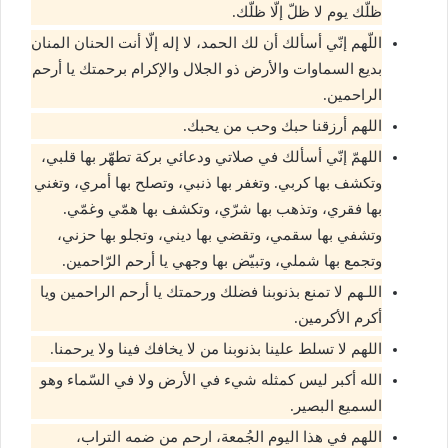
ظلّك يوم لا ظلّ إلّا ظلّك.
اللّهم إنّي أسألك أن لك الحمد، لا إله إلّا أنت الحنان المنان
بديع السماوات والأرض ذو الجلال والإكرام برحمتك يا أرحم
الراحمين.
اللهم أرزقنا حبك وحب من يحبك.
اللهمّ إنّي أسألك في صلاتي ودعائي بركة تطهّر بها قلبي،
وتكشف بها كربي. وتغفر بها ذنبي، وتصلح بها أمري، وتغني
بها فقري، وتذهب بها شرّي، وتكشف بها همّي وغمّي.
وتشفي بها سقمي، وتقضي بها ديني، وتجلو بها حزني،
وتجمع بها شملي، وتبيّض بها وجهي يا أرحم الرّاحمين.
اللـهم لا تمنع بذنوبنا فضلك ورحمتك يا أرحم الراحمين ويا
أكرم الأكرمين.
اللهم لا تسلط علينا بذنوبنا من لا يخافك فينا ولا يرحمنا.
الله أكبر ليس كمثله شيء في الأرض ولا في السّماء وهو
السميع البصير.
اللهم في هذا اليوم الجُمعة، ارحم من ضمه التراب،