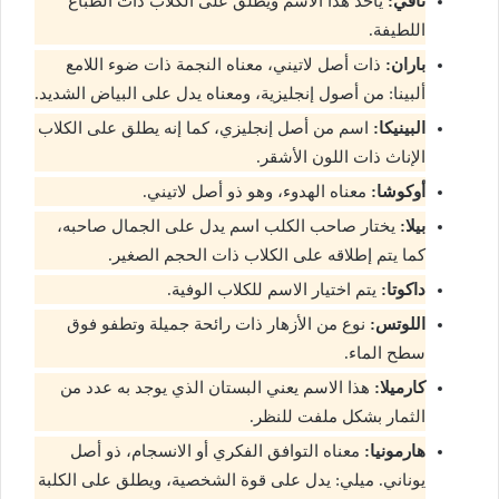
ناقي:
يأخذ هذا الاسم ويطلق على الكلاب ذات الطباع
اللطيفة.
باران:
ذات أصل لاتيني، معناه النجمة ذات ضوء اللامع
ألبينا: من أصول إنجليزية، ومعناه يدل على البياض الشديد.
البينيكا:
اسم من أصل إنجليزي، كما إنه يطلق على الكلاب
الإناث ذات اللون الأشقر.
أوكوشا:
معناه الهدوء، وهو ذو أصل لاتيني.
بيلا:
يختار صاحب الكلب اسم يدل على الجمال صاحبه،
كما يتم إطلاقه على الكلاب ذات الحجم الصغير.
داكوتا:
يتم اختيار الاسم للكلاب الوفية.
اللوتس:
نوع من الأزهار ذات رائحة جميلة وتطفو فوق
سطح الماء.
كارميلا:
هذا الاسم يعني البستان الذي يوجد به عدد من
الثمار بشكل ملفت للنظر.
هارمونيا:
معناه التوافق الفكري أو الانسجام، ذو أصل
يوناني. ميلي: يدل على قوة الشخصية، ويطلق على الكلبة