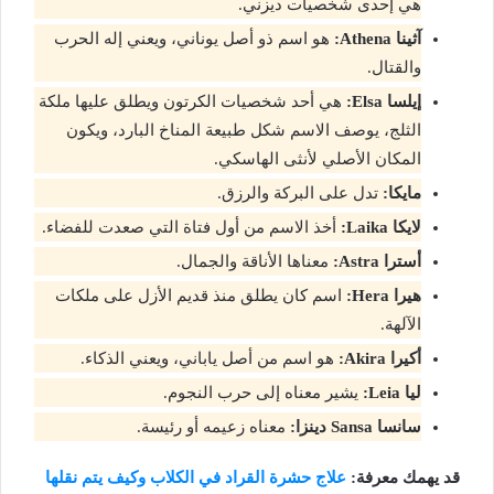
هي إحدى شخصيات ديزني.
آثينا Athena:
هو اسم ذو أصل يوناني، ويعني إله الحرب
والقتال.
إيلسا Elsa:
هي أحد شخصيات الكرتون ويطلق عليها ملكة
الثلج، يوصف الاسم شكل طبيعة المناخ البارد، ويكون
المكان الأصلي لأنثى الهاسكي.
مايكا:
تدل على البركة والرزق.
لايكا Laika:
أخذ الاسم من أول فتاة التي صعدت للفضاء.
أسترا Astra:
معناها الأناقة والجمال.
هيرا Hera:
اسم كان يطلق منذ قديم الأزل على ملكات
الآلهة.
أكيرا Akira:
هو اسم من أصل ياباني، ويعني الذكاء.
ليا Leia:
يشير معناه إلى حرب النجوم.
سانسا Sansa دينزا:
معناه زعيمه أو رئيسة.
قد يهمك معرفة:
علاج حشرة القراد في الكلاب وكيف يتم نقلها