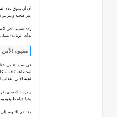
أي أن يفوق عدد الس
غير صحية وغير مرغو
وقد تتسبب في اكتظا
بدأت الزيادة السكانية عام 1970م، وبعد ذلك الوقت اتسعت رقعة
مفهوم الأمن ا
في صدد تناول عناص
استطاعة كافة سكان 
لجنة الأمن الغذائي ا
ويعزز ذلك مدى ضرورة
يحيا حياة طبيعية وص
وقد تم التنويه إلى 