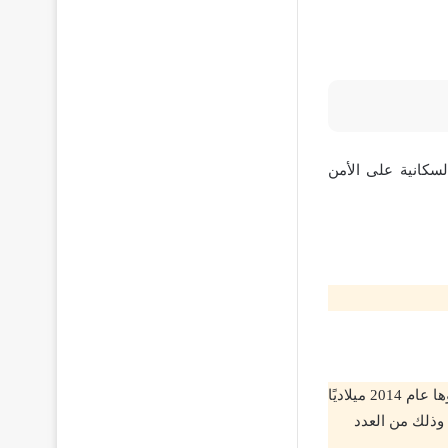
لسكانية على الأمن
على سبيل المثال: نقص الوزن عند الأطفال، حيث أشار عدد من الدراسات التي تم إجراؤها عام 2014 ميلاديًا
كلة نقص الوزن عند الأطفال في مناطق جنوب أفريقيا ما بين 22 إلى 27% وذلك من العدد