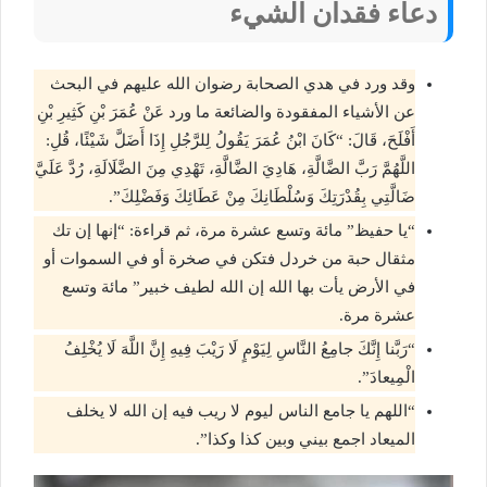
دعاء فقدان الشيء
وقد ورد في هدي الصحابة رضوان الله عليهم في البحث
عن الأشياء المفقودة والضائعة ما ورد عَنْ عُمَرَ بْنِ كَثِيرِ بْنِ
أَفْلَحَ، قَالَ: “كَانَ ابْنُ عُمَرَ يَقُولُ لِلرَّجُلِ إِذَا أَضَلَّ شَيْئًا، قُلِ:
اللَّهُمَّ رَبَّ الضَّالَّةِ، هَادِيَ الضَّالَّةِ، تَهْدِي مِنَ الضَّلَالَةِ، رُدَّ عَلَيَّ
ضَالَّتِي بِقُدْرَتِكَ وَسُلْطَانِكَ مِنْ عَطَائِكَ وَفَضْلِكَ”.
“يا حفيظ” مائة وتسع عشرة مرة، ثم قراءة: “إنها إن تك
مثقال حبة من خردل فتكن في صخرة أو في السموات أو
في الأرض يأت بها الله إن الله لطيف خبير” مائة وتسع
عشرة مرة.
“رَبَّنا إِنَّكَ جامِعُ النَّاسِ لِيَوْمٍ لَا رَيْبَ فِيهِ إِنَّ اللَّهَ لَا يُخْلِفُ
الْمِيعادَ”.
“اللهم يا جامع الناس ليوم لا ريب فيه إن الله لا يخلف
الميعاد اجمع بيني وبين كذا وكذا”.