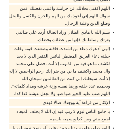
اللهم اكفني بحلالك عن حرامك واغنني بفضلك عمن
سواك اللهم إني أعوذ بك من الهم والحزن والكسل والبخل
وضلع الدين وغلبة الرجال.
بسم الله يا هادي الضلال وراد الضالة أردد علي ضالتي
بعزتك وسلطانك فإنها من عطائك وفضلك.
إلهي أدعوك دعاء من اشتدت فاقته وضعفت قوته وقلت
حيلته دعاء الغريق المضطر البائس الفقير الذي لا يجد
لكشف ما هو فيه من الذنوب إلا أنت، فصل على محمد
وآل محمد واكشف ما بي من ضر إنك ارحم الراحمين لا إله
إلا أنت سبحانك إني كنت من الظالمين سبحان الله
وبحمده عدد خلقه ورضا نفسه وزنة عرشه ومداد كلماته”.
اللهم صب علينا الخير صبا صبا ولا تجعل عيشنا كدا كدا.
الإكثار من قراءة آية ووجدك ضالا فهدى.
يا جامع الناس ليوم لا ريب فيه إن الله لا يخلف الميعاد
اجمع بيني وبين كذا ويسميه باسمه.
اللهم صلي على سيدنا محمد وعلى أله وصحبه وسلم، يا