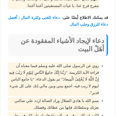
مفرج فرج عنا، يا غياث المستغيثين أغثنا أغثنا.
قد يمكنك الاطلاع أيضًا على:
دعاء للغنى وكثرة المال | أفضل
دعاء للرزق وجلب المال
دعاء لإيجاد الأشياء المفقودة عن
أهَلْ البيت
روي عن الرسول صلى الله عليه وسلم فيما معناه أن
قراءة الآية الكريمة: “رَبَّنا إِنَّكَ جامِعُ النَّاسِ لِيَوْمٍ لَا رَيْبَ فِيهِ
إِنَّ اللَّهَ لَا يُخْلِفُ الْمِيعادَ” ثم يقول الدعاء: “يا جامع الناس
ليوم لا ريب فيه، اجمع بيني وبين مالي إنك على كل شيء
قدير”.
بسم الله يا هادي الضلال وراد الضالة اردد علي ضالتي
بعزتك وسلطانك فإنها من عطائك وفضلك.
اللهم إن كان رزقي في السماء فانزله وان كان في بطن