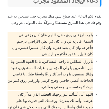
دعاء لإيجاد المفقود مجرب
نقدم لكم الدعاء عند ضياع شي منك مجرب حتى تستعين به عند
وقوعك في هذا المأزق مستغينًا ومتوكلًا على المولى عز وجل.
يا رب ارزقني رزق حلال، اللهم ظان كان رزقي في
السماء فانزله لي وان كان في بطن الأراضي يارحيم
فأخرجه وان كان بعيد فقربه وان كان عسيرا فيسره وان
كان قليل يا غفور فأكثره وبارك في.
يا رزق السائلين يا راحم المساكين، يا ذا القوة المتين ويا
خير الناصرين يا ولي المؤمنين يا غياث المستغيثين، نعبد
وإياك نستعين، يا رب أسألك رزقًا واسعًا طيبًا، يا قاضي
الحاجات أقضي حاجتي وفرج كربتي وارزقني رزق كبير من
حيث لا يحتسب، و اجمعني بضالتي.
اللهم أنى أسألك بنور وجهك العظيم الذي ملأ أركان
عرشك وأسألك بقدرتك ورحمتك التي قدرت بها على
جميع خلقك وأسألك برحمتك التي وسعت كل شيء أن ترد