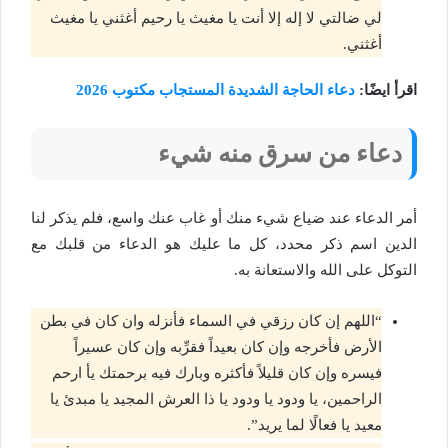
لي ضالتي لا إله إلا أنت يا مغيث يا رحيم أغثني يا مغيث
أغثني.
اقرأ ايضًا:
دعاء الحاجة الشديدة المستجاب مكتوب 2026
دعاء من سرق منه شيء
أمر الدعاء عند ضياع شيء منك أو غاب عنك واسع، فلم يذكر لنا
الدين اسم ذكر محدد، كل ما عليك هو الدعاء من قلبك مع
التوكل على الله والاستعانة به.
“اللهم إن كان رزقي في السماء فأنزله وان كان في بطن
الأرض فأخرجه وإن كان بعيداً فقرِّبه وإن كان عسيراً
فيسره وإن كان قليلاً فأكثره وبارك فيه برحمتك يأ ارحم
الراحمين، يا ودود يا ودود يا ذا العرش المجيد يا مبدئ يا
معيد يا فعالًا لما يريد”.