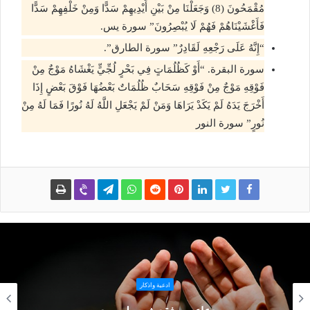
مُقْمَحُونَ (8) وَجَعَلْنَا مِنْ بَيْنِ أَيْدِيهِمْ سَدًّا وَمِنْ خَلْفِهِمْ سَدًّا
فَأَغْشَيْنَاهُمْ فَهُمْ لَا يُبْصِرُونَ” سورة يس.
“إِنَّهُ عَلَى رَجْعِهِ لَقَادِرٌ” سورة الطارق”.
سورة البقرة. “أَوْ كَظُلُمَاتٍ فِي بَحْرٍ لُجِّيٍّ يَغْشَاهُ مَوْجٌ مِنْ
فَوْقِهِ مَوْجٌ مِنْ فَوْقِهِ سَحَابٌ ظُلُمَاتٌ بَعْضُهَا فَوْقَ بَعْضٍ إِذَا
أَخْرَجَ يَدَهُ لَمْ يَكَدْ يَرَاهَا وَمَنْ لَمْ يَجْعَلِ اللَّهُ لَهُ نُورًا فَمَا لَهُ مِنْ
نُورٍ” سورة النور
القران الكريم