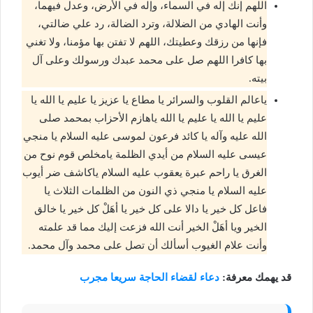
اللهم إنك إله في السماء، وإله في الأرض، وعدل فيهما،
وأنت الهادي من الضلالة، وترد الضالة، رد علي ضالتي،
فإنها من رزقك وعطيتك، اللهم لا تفتن بها مؤمنا، ولا تغني
بها كافرا اللهم صل على محمد عبدك ورسولك وعلى آل
بيته.
ياعالم القلوب والسرائر يا مطاع يا عزيز يا عليم يا الله يا
عليم يا الله يا عليم يا الله ياهازم الأحزاب بمحمد صلى
الله عليه وآله يا كائد فرعون لموسى عليه السلام يا منجي
عيسى عليه السلام من أيدي الظلمة يامخلص قوم نوح من
الغرق يا راحم عبرة يعقوب عليه السلام ياكاشف ضر أيوب
عليه السلام يا منجي ذي النون من الظلمات الثلاث يا
فاعل كل خير يا دالا على كل خير يا أهَلْ كل خير يا خالق
الخير ويا أهَلْ الخير أنت الله فزعت إليك مما قد علمته
وأنت علام الغيوب أسألك أن تصل على محمد وآل محمد.
قد يهمك معرفة:
دعاء لقضاء الحاجة سريعا مجرب