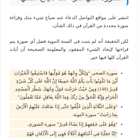
انتشر على مواقع التواصل الدعاء عند ضياع شيء منك وقراءة
سورة محددة من القرآن في ذلك الشأن،
لكن الحقيقة أنه لم يثبت في السنة النبوية فضل أي صورة يتم
قراءتها لإيجاد الشيء المفقود، والمعلومة الصحيحة أن آيات
القرآن كلها فيها خير.
سورة الضحى “وَلِكُلٍّ وِجْهَةٌ هُوَ مُوَلِّيهَا فَاسْتَبِقُوا الْخَيْرَاتِ
أَيْنَ مَا تَكُونُوا يَأْتِ بِكُمُ اللَّهُ جَمِيعًا إِنَّ اللَّهَ عَلَى كُلِّ شَيْءٍ
قَدِيرٌ (148) وَمِنْ حَيْثُ خَرَجْتَ فَوَلِّ وَجْهَكَ شَطْرَ الْمَسْجِدِ
الْحَرَامِ وَإِنَّهُ لَلْحَقُّ مِنْ رَبِّكَ وَمَا اللَّهُ بِغَافِلٍ عَمَّا تَعْمَلُونَ”
“وَعَلَى الثَّلَاثَةِ الَّذِينَ خُلِّفُوا حَتَّى إِذَا ضَاقَتْ عَلَيْهِمُ الْأَرْضُ
بِمَا رَحُبَتْ” سورة التوبة.
“وَهُوَ عَلَى جَمْعِهِمْ إِذَا يَشَاءُ قَدِيرٌ” سورة الشورى.
“إنَّا جَعَلْنَا فِي أَعْنَاقِهِمْ أَغْلَالًا فَهِيَ إِلَى الْأَذْقَانِ فَهُمْ