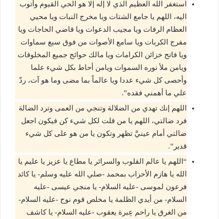
استغفر الله العظيم الذي لا إله إلا هو الحي القيوم وأتوب
اليه، اللهم يا جامع الشتات ويا مخرج النبات ويا محيي
العظام الرفات ويا مجيب الدعوات ويا قاضي الحاجات ويا
مفرج الكربات ويا سامع الأصوات من فوق سبع سماوات
ويا فاتح خزائن الكرامات ويا مالك حوائج جميع المخلوقات
ويامن ملأ نوره السموات ويامن أحاط بكل شيء علما
وأحصى كل شيء عددا ويا عالماً بما مضى وما هو آت، ردّ
علي ما أهمني فقده”.
اللهم إنك تهدي من الضلالة وتنجي من العمى وترد الضالة
فرد ضالتي، اللهم يا من قلت لكل شيء كن فيكون اجعل
ضالتي أمام عينيَّ تظهر وتكون يا من هو على كل شيء
قدير”.
“اللهم يا عالم القلوب والسرائر يا مطاع يا عزيز يا عليم يا
الله يا هازم الأحزاب بمحمد -صلي الله عليه وسلم- يا كائد
فرعون لموسى -عليه السلام- يا منجي عيسى -عليه
السلام- من أيدي الظلمة يا مخلص قوم نوح -عليه السلام-
من الغرق يا راحم عِبرة يعقوب -عليه السلام- يا كاشف