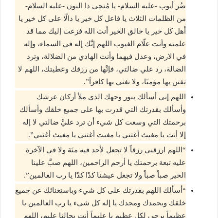
ضُر أيوب -عليه السلام- يا مُنجي ذا النون -عليه السلام-
من الظلمات الثلاث يا فاعل كل خير يا دالًا على كل خير يا
أهل كل خير يا خالق الخير أنت الله فزعت إليك مما قد
علمته وأنت علّام الغيوب اللهم إنَّك إله في السماء، وإله
في الارض، وعدل فيهما وأنت الهادي من الضلالة، وترد
الضالة، رد علي ضالتي، فإنَّها من رزقك وعطيتك، اللهم لا
تفتن بها مؤمنًا، ولا تغني بها كافراً”.
اللهم إني أسألك بنور وجهك الذي ملأ أركان عرشك
وأسألك بقدرتك التي قدرت بها على جميع خلقك وأسألك
برحمتك التي وسعت كل شيء أن ترد عليَّ ضالتي لا إله
إلا أنت يا مغيث أغثني يا مغيث أغثني يا مغيث أغثني”.
“اللهم ارزقني رزقاً لا تجعل لأحد فيه منَة ولا في الآخرة
عليه تبعة برحمتك يا أرحم الراحمين، اللهم صبَّ علينا
الخير صباً صباً ولا تجعل عيشنا كدًا كدًا يا رب العالمين”.
“أسألك اللهم بقدرتك على كل شيء وباستغنائك عن جميع
خلقك وبحمدك ومجدك يا إله كل شيء يا رب العالمين يا
عظيماً يرجى لكل عظيم يا عليماً أنت بحالنا عليم، اللهم