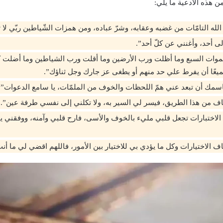
ن هذه الأدعية ما يلي:
لله التامّات من غضبه وعقابه، وشرّ عباده، ومن همزات الشّياطين ربّي لا ت
ى أحد، وأغنني عن كلّ أحد”.
وات السبع وما أظلت ورب الأرضين وما أقلت ورب الشياطين وما أضلت ك
يعًا أن يفرط علي حد منهم أو يطغى عز جارك وجل ثناؤك”.
 باسمك أن تبعد عني همّ اللحظات والخوف من الملمّات، يا سامع الدعوات”.
أخاف من هذا الطريق، فيسر لي السير به، ولا تكلني إلى نفسي طرفة عين”.
الاختبارات تجعل قلبي مليء بالخوف والأسى، فارح قلبي وآمنه، ووفقني يا 
خاف الاختيارات وكل ما يؤدي بي للاختيار بين الأمور، فاللهم اقضي لي ما أن