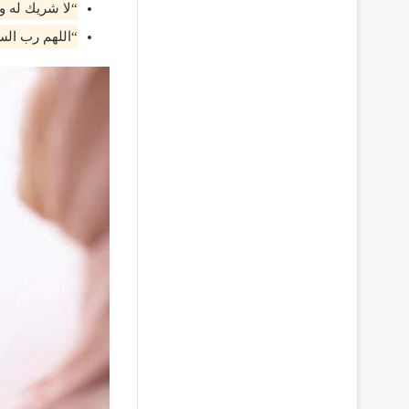
“لا شريك له ول
“اللهم رب ال