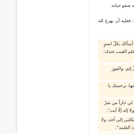
 صفو حياته.
فعليه أن يهرع لله
أسألك بكلّ اسمٍ
علم الغيب عندك:
إثم، والفوز
يتها، برحمتك يا
لي جاراً من شرّ
 إله إلّا أنت”.
كلني إلى أحد، ولا
 الصّمد”.