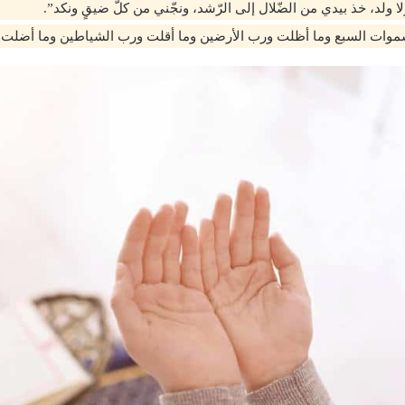
ا ولد، خذ بيدي من الضّلال إلى الرّشد، ونجّني من كلّ ضيقٍ ونكد”.
سموات السبع وما أظلت ورب الأرضين وما أقلت ورب الشياطين وما أضلت”