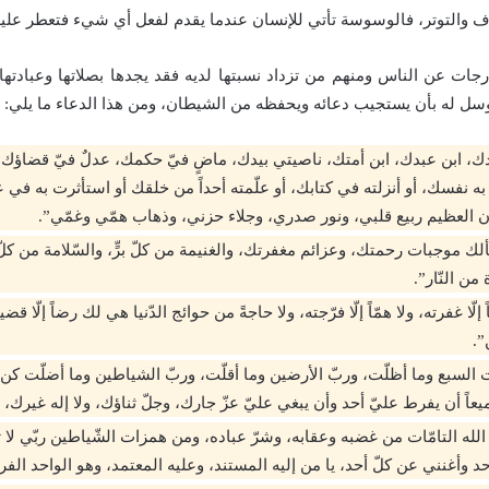
وف والتوتر، فالوسوسة تأتي للإنسان عندما يقدم لفعل أي شيء فتعطر عليه
ات عن الناس ومنهم من تزداد نسبتها لديه فقد يجدها بصلاتها وعبادتها، 
توسل له بأن يستجيب دعائه ويحفظه من الشيطان، ومن هذا الدعاء ما يلي:
بدك، ابن عبدك، ابن أمتك، ناصيتي بيدك، ماضٍ فيّ حكمك، عدلٌ فيّ قضاؤك 
ه نفسك، أو أنزلته في كتابك، أو علّمته أحداً من خلقك أو استأثرت به في 
ن العظيم ربيع قلبي، ونور صدري، وجلاء حزني، وذهاب همّي وغمّي”.
ألك موجبات رحمتك، وعزائم مغفرتك، والغنيمة من كلّ برٍّ، والسّلامة من كلّ 
 من النّار”.
 إلّا غفرته، ولا همّاً إلّا فرّجته، ولا حاجةً من حوائج الدّنيا هي لك رضاً إلّا قض
”.
السبع وما أظلّت، وربّ الأرضين وما أقلّت، وربّ الشياطين وما أضلّت كن 
عاً أن يفرط عليّ أحد وأن يبغي عليّ عزّ جارك، وجلّ ثناؤك، ولا إله غيرك، ولا
لله التامّات من غضبه وعقابه، وشرّ عباده، ومن همزات الشّياطين ربّي لا ت
 وأغنني عن كلّ أحد، يا من إليه المستند، وعليه المعتمد، وهو الواحد الفرد