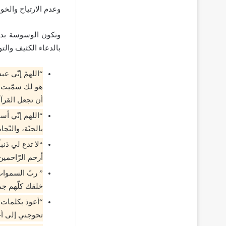
وعدم الارتياح والخ
وتكون الوسوسة بدرج
بالدعاء الكثيف وال
“اللهمّ إنّي ع
هو لك سمّيت ب
أن تجعل القرآ
“اللهم إنّي أس
بالجنّة، والنّجاة
“لا تدع لي ذنباً
أرحم الرّاحمين
” ربّ السموات 
خلقك كلّهم جمي
“أعوذ بكلمات ا
تحوجني إلى أحد