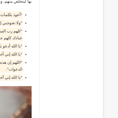
بها ليتخلص منهم، وم
“أعوذ بكلمات ا
“ولا تحوجني إل
“للهم رب السم
عبادك كلهم جم
“يا الله أدعو
“يا الله إني 
“اللهم إن هذه 
الدعوات”.
“يا الله إني أ