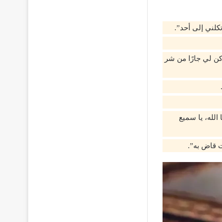
كلني إلى أحد”.
ن لي جارًا من شر
الله، يا سميع
ت قاض به”.