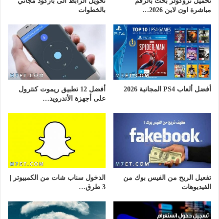
تحميل تروكولر بحث بالرقم
تحويل الرابط الى باركود مجاني
مباشرة اون لاين 2026…
بالخطوات
أفضل ألعاب PS4 المجانية 2026
أفضل 12 تطبيق ريموت كنترول
على أجهزة الأندرويد…
تفعيل الربح من الفيس بوك من
الدخول سناب شات من الكمبيوتر |
الفيديوهات
3 طرق…