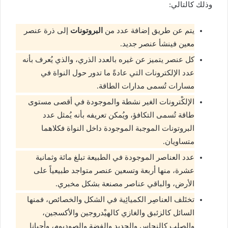
وذلك كالتالي:
يتم عن طريق إضافة عدد من
البروتونات
إلى ذرة عنصر
معين فينشأ عنصر جديد.
كل عنصر يتميز عن غيره بالعدد الذري، والذي يُعرف بأنه
عدد الإلكترونات التي عادةً ما تدور حول النواة في
مسارات تُسمى مدارات الطاقة.
الإلكْترونات الغير نشطة والموجودة في أقصى مستوى
طاقة تُسمى التكافؤ، ويُمكن تعريفه بأنه يُمثل عدد
البروتونات الموجبة الموجودة داخل النواة فكلاهما
متساويان.
عدد العناصر الموجودة في الطبيعة تبلغ مائة وثمانية
عشرة، منها أربعة وتسعين عنصر متواجد طبيعياً على
الأرض، والباقي عناصر مصنعة بشكل مخبري.
تختَلف العناصِر الكميائِية في الشكل والخصائص، فمنها
السائل كالزئبق والغازي كالهيْدروجين والأكسجين،
والصلب كالنحاس والحديد والفضة والصوديوم، وأحيانا