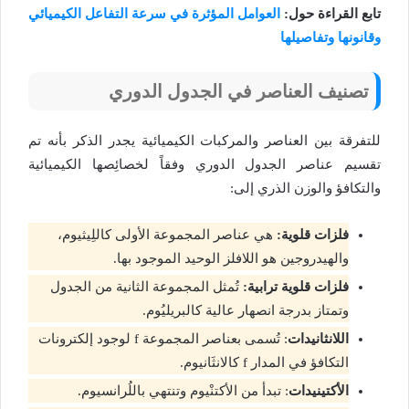
تابع القراءة حول:
العوامل المؤثرة في سرعة التفاعل الكيميائي
وقانونها وتفاصيلها
تصنيف العناصر في الجدول الدوري
للتفرقة بين العناصر والمركبات الكيميائية يجدر الذكر بأنه تم
تقسيم عناصر الجدول الدوري وفقاً لخصائِصها الكيميائية
والتكافؤ والوزن الذري إلى:
فلزات قلوية:
هي عناصر المجموعة الأولى كاللِيثيوم،
والهيدروجين هو اللافلز الوحيد الموجود بها.
فلزات قلوية ترابية:
تُمثل المجموعة الثانية من الجدول
وتمتاز بدرجة انصهار عالية كالبريليُوم.
اللانثانيدات
: تُسمى بعناصر المجموعة f لوجود إلكترونات
التكافؤ في المدار f كالانثَانيوم.
الأكتينيدات
: تبدأ من الأكتنْيوم وتنتهي باللُرانسيوم.