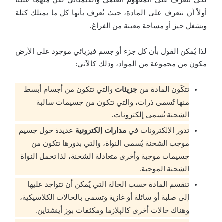
لكي نتعرف على المفهوم العلمي والكيميائي لكل منهما علينا
أولاً أن نتعرف على المادة، حيث تُعرف بأنها كل ما يمتلك كتلة
ويشغل حيز أو مساحة معينة من الفراغ.
لذا يُمكن القول بأن كل جزء أو جسم فيزيائي موجود على الأرض
مكون من مجموعة من المواد، وذلك كالآتي:
تتكَون المادة من
جزيئات
والتي تتكون من أجسام أبسط
منها تُسمى ذرات، والتي تتكون من جسيمات سالبة
الشحنة تُسمى إلكترونات.
تدور الإلكترونات في
مدارات إلكترونية
عديدة حول جسيم
موجب الشحنة يُسمى النواة، والتي بدورها تتكون من
جسيمات موجبة وأخرى متعادلة الشحنة، لذا تحمل النواة
الشحنة الموجبة.
تنقسم المادة حسب الحالة التي يُمكن أن تتواجد عليها
إلى صلبة أو سائلة أو غازية وتسمى بالحالات الكلاسيكية،
وهناك حالات أخرى كالبِلازما ومكثفات بوز أينشتاين.