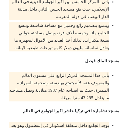
يأتي بالمركز الخامس بين أكبر الجوامع الدينية في العالم
الإسلامي، حيث يقع مسجد الحسن الثاني داخل مدينة
الدار البيضاء في دولة المغرب.
ويتمتع بتصميم رائع وجميل مع مساحة شاسعة ويتسع
الجامع مائة وخمسة آلاف فرد، ويصل مساحته حوالي
تسعة هكتارات، لذلك أخذ العديد من الأموال لتجهيزه ما
يعادل ثمانمائة مليون دولار كلهم تبرعات طوعية لأبنائه.
مسجد الملك فيصل
يأتي هذا المسجد المركز الرابع على مستوى العالم
والمعروف عنه، لأنه يتمتع بهندسته وضخمته العمرانية
المميزة، حيث تم افتتاحه عام 1987 ميلادية ويصل مساحته
ما يعادل 43.295 مترا مربعًا.
مسجد تشامليجا في تركيا عاشر اكبر الجوامع في العالم
يوجد الجامع داخل منطقة اسكودار في إسطنبول وهو يعد