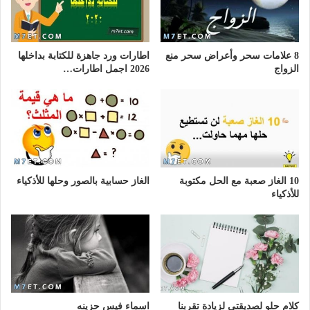
8 علامات سحر وأعراض سحر منع
اطارات ورد جاهزة للكتابة بداخلها
الزواج
2026 اجمل اطارات…
10 الغاز صعبة مع الحل مكتوبة
الغاز حسابية بالصور وحلها للأذكياء
للأذكياء
كلام حلو لصديقتي لزيادة تقربنا
اسماء فيس حزينه