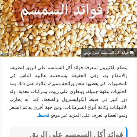
فوائد أكل السمسم على الريق
يتطلع الكثيرون لمعرفة فوائد أكل السمسم على الريق لتطبيقه
والانتفاع به، وفي الحقيقة يستخدمه غالبية الناس في
المخبوزات كي يعطيها طعم ورائحة مميزة، علاوة على ذلك يمد
الحلويات بنكهة جميلة، وينطوي على زيوت ومركبات مغذية، وله
دور كبير في ضبط الكوليسترول والضغط، كما أنه يحارب
الالتهابات وكافة أنواع السرطانات، ومن جهة أخرى يدعم الشعر
ونمو العظام، تعرف على المزيد عبر موقع
مُحيط
.
فوائد أكل السمسم على الريق