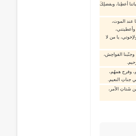
اتنا أعطِنا، وبفضلِكَ
ها عند الموت،
وأعطيتني،
وتي، يا من لا‌
 وجنّبنا الفواحِش،
رحيم.
م، وفرج همهُم،
جناتِ النعيم.
 شَتاتِ الأمر،