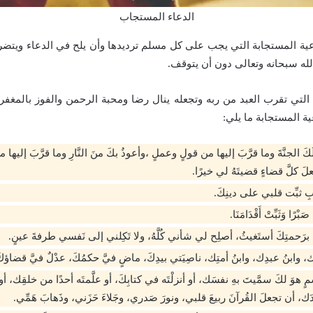
الدعاء المستجاب
دعية المستجابة التي يجب على كل مسلم ترديدها وأن يلح في الدعاء ويت
لله سبحانه وتعالى دون أن يتوقف.
التي تقرب العبد من ربه وتجعله ينال رضا ومحبة الرحمن والفوز بالمغفرة
ة المستجابة ما يلي:
سألُكَ الجنَّةَ وما قرَّبَ إليها من قولٍ وعملٍ ،وأعوذُ بكَ منَ النَّارِ وما قرَّبَ إليه
َ كلَّ قضاءٍ قضيتَهُ لي خيرًا.
بِ ثبِّت قلبي على دينِكَ.
َا صَبْرًا وَثَبِّتْ أَقْدَامَنَا.
مُ، برَحمتِكَ أستَغيثُ، أصلِح لي شأني كُلَّهُ، ولا تَكِلني إلى نَفسي طرفةَ عينٍ.
َبدُك، وابنُ عبدِك، وابنُ أمتِك، ناصِيَتي بيدِكَ، ماضٍ فيَّ حكمُكَ، عدْلٌ فيَّ قضاؤكَ
مٍ هوَ لكَ سمَّيتَ بهِ نفسَك، أو أنزلْتَه في كتابِكَ، أو علَّمتَه أحدًا من خلقِك، 
ك، أن تجعلَ القُرآنَ ربيعَ قلبي، ونورَ صَدري، وجَلاءَ حَزَني، وذَهابَ هَمِّي.