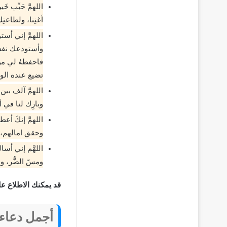
اللهمَّ حَبِّب خ
أغنِنا، ولطاعتِك
اللهمَّ إني أست
وأستودعك نفسي
فاحفظهُ لي من
تضيع عنده الود
اللهمَّ آلف بين 
وبارِك لنا في أ
اللهمَّ إنكَ أ
وحقق امالهم، 
اللهَّم إني أس
ومسّ الضُّر، 
قد يمكنك الاطلاع ع
أجمل دعاء