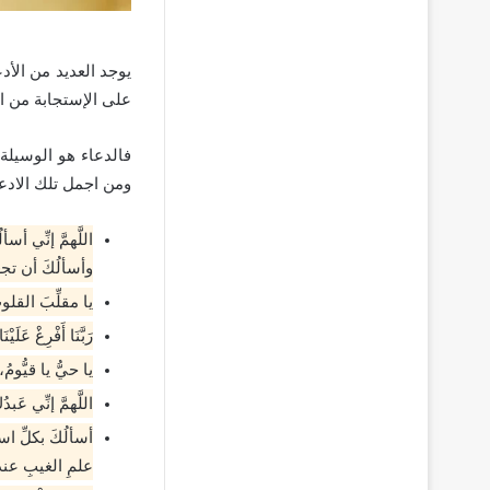
يوجد العديد من الأ
على الإستجابة من ا
فالدعاء هو الوسيلة 
ومن اجمل تلك الادعي
اللَّهمَّ إنِّي أ
وأسألُكَ أن تجعل
يا مقلِّبَ القلو
رَبَّنَا أَفْرِغْ عَلَيْن
يا حيُّ يا قيُّو
اللَّهمَّ إنِّي ع
أسألُكَ بكلِّ اس
علمِ الغيبِ عندَ