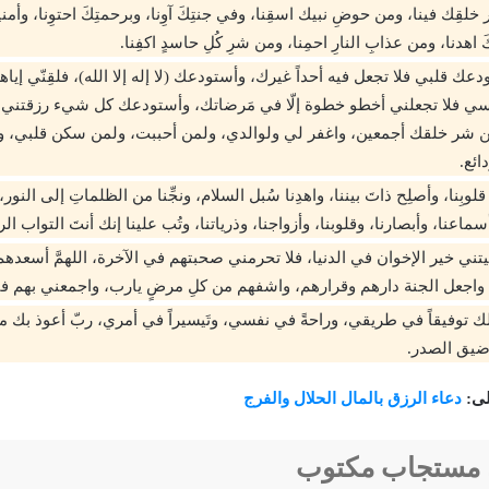
َير خلقِك فينا، ومن حوضِ نبيك اسقِنا، وفي جنتِكَ آوِنا، وبرحمتِكَ احتوِنا، وأمني
َ اهدنا، ومن عذابِ النارِ احمِنا، ومن شرِ كُلِ حاسدٍ اكفِنا.
ودعك قلبي فلا‌ تجعل فيه أحداً غيرك، وأستودعك (لا‌ إله إلا‌ الله)، فلقِنّي إيا
 فلا‌ تجعلني أخطو خطوة إلّا‌ في مَرضاتك، وأستودعك كل شيء رزقتني 
 شر خلقك أجمعين، واغفر لي ولوالدي، ولمن أحببت، ولمن سكن قلبي، ولإ‌خ
ائع.
قلوبِنا، وأصلِح ذاتَ بيننا، واهدِنا سُبل السلام، ونجِّنا من الظلماتِ إلى النور،
سماعنا، وأبصارنا، وقلوبنا، وأزواجنا، وذرياتنا، وتُب علينا إنك أنتَ التواب ال
عطيتني خير الإخوان في الدنيا، فلا تحرمني صحبتهم في الآخرة، اللهمَّ أسعده
واجعل الجنة دارهم وقرارهم، واشفهم من كلِ مرضٍ يارب، واجمعني بهم في 
الك توفيقاً في طريقي، وراحةً في نفسي، وتَيسيراً في أمري، ربّ أعوذ بك من
وضيق الصدر.
لى:
دعاء الرزق بالمال الحلال والفرج
 مستجاب مكتوب