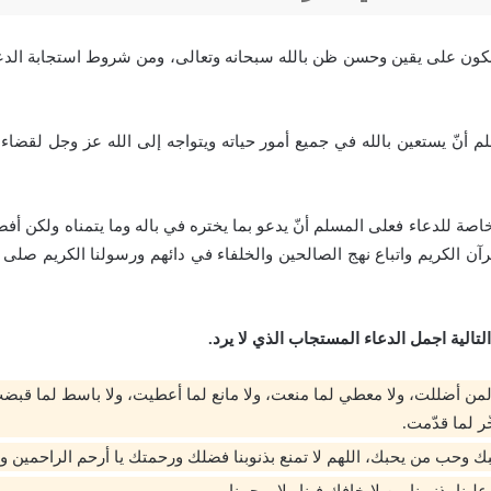
كون على يقين وحسن ظن بالله سبحانه وتعالى، ومن شروط استجابة الدعا
 أنّ يستعين بالله في جميع أمور حياته ويتواجه إلى الله عز وجل لقضاء 
ة للدعاء فعلى المسلم أنّ يدعو بما يختره في باله وما يتمناه ولكن أفض
رآن الكريم واتباع نهج الصالحين والخلفاء في دائهم ورسولنا الكريم صلى
تالية اجمل الدعاء المستجاب الذي لا يرد.
 لمن أضللت، ولا معطي لما منعت، ولا مانع لما أعطيت، ولا باسط لما قبضت،
ّر لما قدّمت.
بك وحب من يحبك، اللهم لا تمنع بذنوبنا فضلك ورحمتك يا أرحم الراحمين ويا
لينا بذنوبنا من لايخافك فينا ولا يرحمنا.