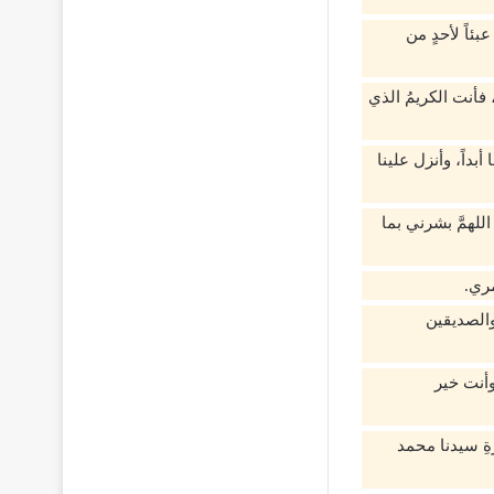
بئاً لأحدٍ من
، فأنت الكريمُ الذي
ا أبداً، وأنزل علينا
لهمَّ بشرني بما
مري.
والصديقين
وأنت خير
مرةِ سيدنا محمد