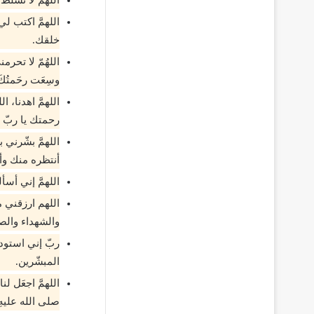
اللهمَّ اكتب ل
خلقك.
اللهُمّ لا تحرم
وسِعَت رحَمتُك
اللهمَّ اهدنا، ال
رحمتك يا ربّ ا
اللهمَّ بشّرني
أنتظره منك وأ
اللهمَّ إني أس
اللهم ارزقني 
والشهداء والص
ربّ إني استودع
المبشّرين.
اللهمَّ اجعَل لن
صلى الله عليه