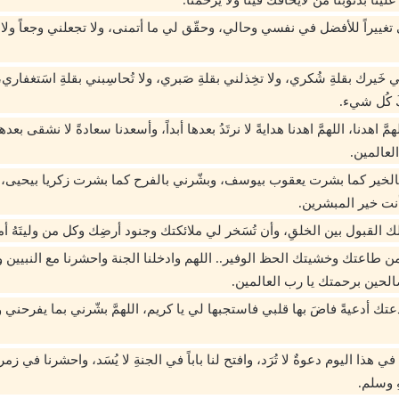
ي تغييراً للأفضل في نفسي وحالي، وحقّق لي ما أتمنى، ولا تجعلني وجعاً ولا ع
ني خَيرك بقلةِ شُكري، ولا تخِذلني بقلةِ صَبري، ولا تُحاسِبني بقلةِ اسَتغفاري
َ كُل شيء.
لهمَّ اهدنا، اللهمَّ اهدنا هدايةً لا نرتَدُ بعدها أبداً، وأسعدنا سعادةً لا نشقى بعده
لعالمين.
 بالخير كما بشرت يعقوب بيوسف، وبشّرني بالفرح كما بشرت زكريا بيحيى، ال
نت خير المبشرين.
ألك القبول بين الخلقِ، وأن تُسَخر لي ملائكتك وجنود أرضِك وكل من وليتَهُ أ
من طاعتك وخشيتك الحظ الوفير.. اللهم وادخلنا الجنة واحشرنا مع النبيين 
الحين برحمتك يا رب العالمين.
تك أدعيةً فاضَ بها قلبي فاستجبها لي يا كريم، اللهمَّ بشّرني بما يفرحني 
ا في هذا اليوم دعوةٌ لا‌ تُرَد، وافتح لنا باباً في الجنةِ لا‌ يُسَد، واحشرنا في ز
ِ وسلم.