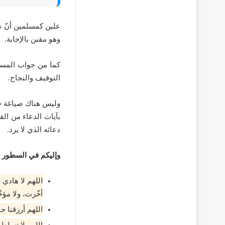
علين كمسلمين أنّ ن
وهو مقنن بالإجابة.
كما من جواب المسلم
التوفيف والنجاح.
وليس هناك صياغة خاص
بآيات الدعاء من الق
دعائه الذي لا يرد.
وإليكم في السطور ال
اللهم لا هادي
أخّرت، ولا مؤخ
اللهم أرزقنا ح
اللهم لا تسلط ع