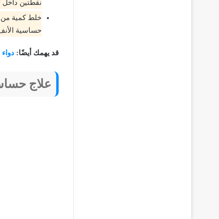
نقطتين داخل كل فتحة 
خلط كمية من ك
حساسية الأنف 
قد يهمك أيضًا:
دواء ايفاستين ine
علاج حساسي