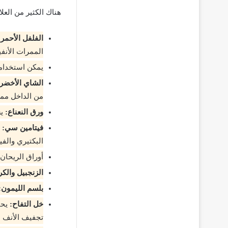
هناك الكثير من العل
الفلفل الأحمر:
الممرات الأنفي
يمكن استخدامه
الشاي الأخضر و
من الداخل مما
ورق النعناع:
يس
فيتامين سي:
ي
البكتيري والف
أوراق الريحان
الزنجبيل والكر
بلسم الليمون:
خل التفاح:
يحت
تجفيف الأنف م