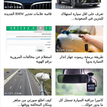
تعرف على اقل سيارة استهلاك
قائمة علامات تحذير BMW الجديدة
للبنزين في السعودية…
طريقة برمجة ريموت جهاز انذار
استعلام عن مخالفات المرورية
السيارة يدوياً
برقم الهوية
كاميرا مراقبة السيارة تسجل كل
كيف اطلع صورتي من ساهر
ما يدور حولك…
ومكان المخالفة ووقتها…