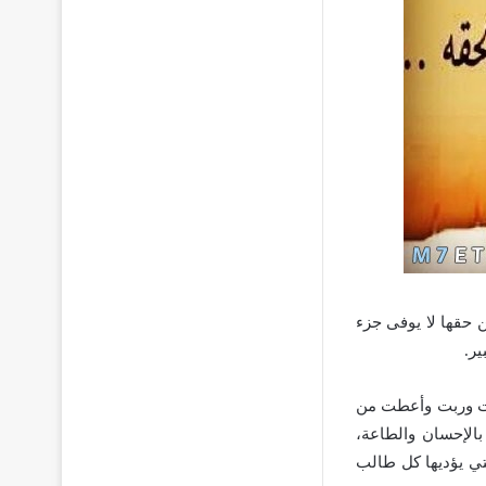
ن حقها لا يوفى جزء
ر.
عبت وربت وأعطت من
بالإحسان والطاعة،
تي يؤديها كل طالب