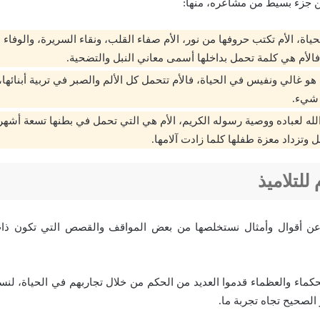
عن جزء بسيط من مشاعره، منها:
ياة، الأم تكتب حروفها من نور، الأم صفاء القلب، ونقاء السريرة، والوفاء ال
الأم هي كلمة تحمل بداخلها أسمى معاني النبل والتضحية.
هو غالي ونفيس في الحياة، فالأم تتحمل كل الألم والصبر في تربية أبنائها
 شيء.
لله لعباده ووصية رسوله الكريم، الأم هي التي تحمل في بطنها تسعة أشهر،
 وتزداد معزة طفلها كلما زادت آلامها.
للتلاميذ
عن أقوال وأمثال نستخلصها من بعض المواقف والقصص التي تكون ذات
حكماء والعظماء قدموا العديد من الحكم من خلال تجاربهم في الحياة، لنست
 الصحيح تجاه تجربة ما.