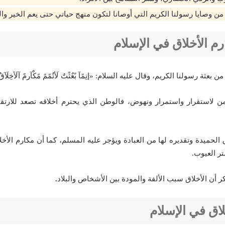
من وصايا رسولنا الكريم التي أوصانا لتكون منهج حياتي حتى يعم الخير وال
 الأخلاق في الإسلام
عثة رسولنا الكريم، وقال عليه السلام: «إنِمًآ بًعٌثًتٌ لَأتٌمًمً مًکْآرمً آلَأخِلَآقُ
 لاستقرار واستمرار ونهوض، فالوطن الذي يحترم أخلاقه تصعد للارتقا
اق الحميدة وتقديره لها من العبادة ويؤجر عليه المسلم، كما أن مكارم الأ
تر العيوب.
كر أن الأخلاق سبب الألفة والمودة بين الأشخاص والبلاد
.
لاق في الإسلام