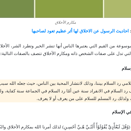
مكارم الأخلاق
:
احاديث الرسول عن الاخلاق لها أثر عظيم تعود لصاحبها
وسوعة من القيم التي يعتبرها الناس أنها تنشر الخير وتطرد الشر، الأخ
التي تدل على صفات الشخص ذاته ومكارم الأخلاق تتصف بالصفات التالية
:
سلام
لامي رد السلام بيننا، وذلك لانتشار المحبة بين الناس، حيث جعله الله سب
رد السلام في الانفراد سنة عين أمّا رد السلام في الجماعة سنة كفاية، 
، ولذلك رد المسلم للسلام على من يعرف أو لا يعرف.
ي الإسلام
َ لَبًعٌأّدٍيِّ يِّقُوٌلَوٌأّ أّلَتٌـيِّ هّـيِّ أحًسِـنِ) لذلك أمرنا الله بمكارم الأخلاق 