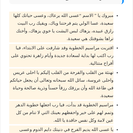
مبروك يا ” الاسم “عسى الله يرعاك، وعسى حياتك كلها
سعيدة، عسا الولي يتم فرحتنا وياك، ويقيك رب البيت
رازق عبيده، يزهاك لبس البشت يا خوي يزهاك، وأختك
تراها بشوفتك هي سعيدة.
اقتربت مراسيم الخطوبة وقد شارفت على الابتداء، فيا
رب اكتب لها بداية لسعادة جديدة وأيام زاهرة تحتوي على
أفراح متتالية.
تهنئة من القلب والفرحة من القلب إليكم يا احلى عريس
واحلى عروسة، سائل الله سبحانه وتعالى أن يجعل حياتكم
في طاعة الله وأن يرزقك رزقاً حسناً وذرية صالحة وحياة
سعيدة.
مراسيم الخطوبة قد بدأت، فيا رب اجعلها خطوبة الدهر
وتمم لهم على خير واحفظهم بعينك التي لا تنام من كل
عين لامة وكل نفس حاقدة يا الله.
يا عسى الله يديم الفرح في دنيتك دايم الدوم وعسى