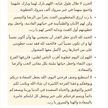
الحزن لا طال طول غيابه، اللهم بارك لهما وبارك عليهما
واجمع بينهما في خير مبروك ألف مبروك الخطوبة.
يا رب ارزق المخطوبين الجدد بحراً من الرضا والتيسير
وكن لهم الأمان والطمأنينة في حياتهم القادمة، واجعل يوم
خطوبتهم أول الغيث وبداية الخير لهم يا رب.
الحمد لله الذي جعل القدر أن يجمعني بها وأن أكون نصيباً
لها و ان تكون نصيباً لي، فالحمد لله فقد تمت خطوبتي
على من اختارها ربي لأكمل معها المشوار.
اللهم إن اليوم خطوبة أقرب الناس لقلبي، فارزقها الفرح
دون اكتفاء واجعل حياتها مليئة بكل معاني الحب والرضا
والسعادة.
لا استطيع وصف فرحتي اليوم، الله يجعل السعادة دربكم
ويوفقكم وعقبا الفرحة الكبيرة ان شاء الله ويكتب لكم
الخير والتوفيق والحياة السعيدة في الدنيا وربنا ويسعدكم
دائماً ويتمم فرحتكم على خير ويجعل كل ايامكم عامرة
بالسعادة والهنا والسرور يا رب.