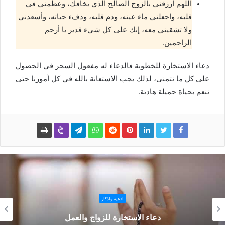
اللهم ارزقني بالزوج الصالح الذي يخافك، وعظمني في
قلبه، واجعلني ماء عينه، ودم قلبه، ودفء حياته، وأسعدني
ولا تشقيني معه، إنك على كل شيء قدير يا أرحم
الراحمين.
دعاء الاستخارة للخطوبة فالدعاء له مفعول السحر في الحصول
على كل ما نتمنى، لذلك يجب الاستعانة بالله في كل أمورنا حتى
ننعم بحياة جميلة هادئة.
ادعية واذكار
دعاء الاستخارة للزواج والعمل