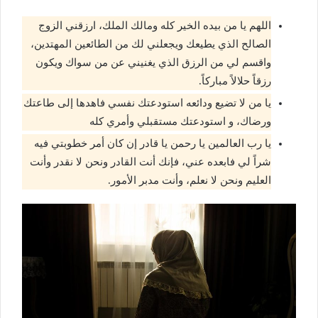
اللهم يا من بيده الخير كله ومالك الملك، ارزقني الزوج
الصالح الذي يطيعك ويجعلني لك من الطائعين المهتدين،
واقسم لي من الرزق الذي يغنيني عن من سواك ويكون
رزقاً حلالاً مباركاً.
يا من لا تضيع ودائعه استودعتك نفسي فاهدها إلى طاعتك
ورضاك، و استودعتك مستقبلي وأمري كله
يا رب العالمين يا رحمن يا قادر إن كان أمر خطوبتي فيه
شراً لي فابعده عني، فإنك أنت القادر ونحن لا نقدر وأنت
العليم ونحن لا نعلم، وأنت مدبر الأمور.