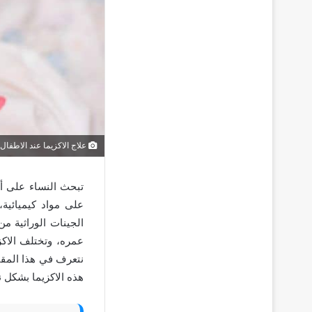
علاج الاكزيما عند الاطفال
تبحث النساء على 
على مواد كيميائية
الجينات الوراثية من
عمره، وتختلف الاك
نتعرف في هذا المقا
هذه الاكزيما بشكل ن