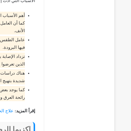
الأسباب التي أدت إ
أهم الأسباب ال
كما أن العامل
الأنف.
عامل الطقس وا
فيها البرودة.
تزداد الإصابة
الذين تعرضوا إ
هناك دراسات ع
شديدة بتهيج ال
كما يوجد بعض 
رائحة العرق و
إقرأ المزيد:
علاج ال
اكزيما الر