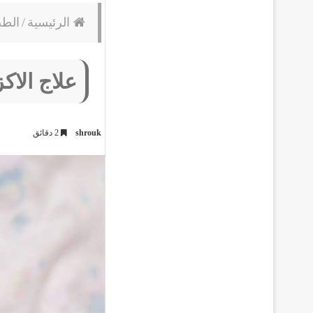
الرئيسية
/
الط
علاج الاك
shrouk
2 دقائق