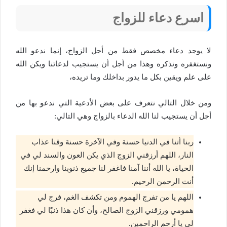
اسرع دعاء للزواج
لا يوجد دعاء مخصص فقط من أجل الزواج، إنما ندعو الله
ونستغفره ونذكره وهذا من أجل أن يستجيب لدعائنا ويكن الله
على علم ويقين بكل ما يدور بداخلك وما تريده،
ومن خلال التالي نتعرف على بعض الأدعية التي ندعو بها من
أجل أن يستجيب لنا الله الدعاء بالزواج وهي التالي:
ربنا أتنا في الدنيا حسنة وفي الآخرة حسنة وقنا عذاب
النار، اللهم أرزقني الزوج الذي يكن العون والسند لي في
الحياة، يا الله أننا آمنا فاغفر لنا جميع ذنوبنا وارحمنا إنك
أنت الرحمن الرحيم.
اللهم يا من تفرج الهموم ومن تكشف الغم، فرج لي
همومي ورزقني الزوج الصالح، وأن كان هذا ذنبًا لي فغفر
لي يا أرحم الراحمين.