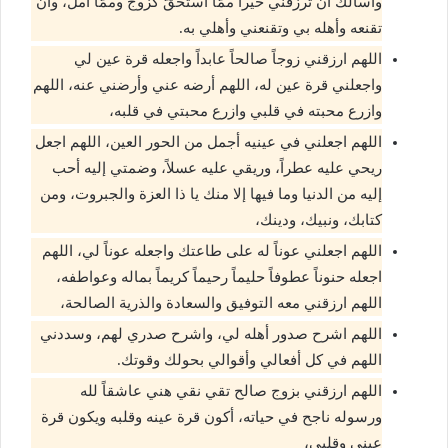
وأسألك أن ترزقني خيراً ممّا أستحقّ كزوج وممّا آمل، وأن
تقنعه وأهله بي وتقنعني وأهلي به.
اللهم ارزقني زوجاً صالحاً عابداً واجعله قرة عين لي
واجعلني قرة عين له، اللهم أرضه عني وأرضني عنه، اللهم
وازرع محبته في قلبي وازرع محبتي في قلبه،
اللهم اجعلني في عينيه أجمل من الحور العين، اللهم اجعل
ريحي عليه عطراً، وريقي عليه عسلاً، وضمتي إليه أحب
إليه من الدنيا وما فيها إلا منك يا ذا العزة والجبروت، ومن
كتابك، ونبيك، ودينك،
اللهم اجعلني عوناً له على طاعتك واجعله عوناً لي، اللهم
اجعله حنوناً عطوفاً حليماً رحيماً كريماً بماله وعواطفه،
اللهم ارزقني معه التوفيق والسعادة والذرية الصالحة،
اللهم اشرح صدور أهله لي، واشرح صدري لهم، وسددني
اللهم في كل أفعالي وأقوالي بحولك وقوتك.
اللهم ارزقني بزوج صالح تقي نقي هني عاشقاً لله
ورسوله ناجح في حياته، أكون قرة عينه وقلبه ويكون قرة
عيني وقلبي،