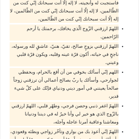
فاستجبت له وأنجيته، لا إله إلّا أنت سبحانك إنّي كنت من
الظّالمين، لا إله إلّا أنت سبحانك إنّي كنت من الظّالمين، لا
إله إلّا أنت سبحانك إنّي كنت من الظّالمين،
اللهمّ ارزقني الزّوج الّذي يخافك، برحمتك يا أرحم
الرّاحمين.
اللهمّ ارزقني بزوجٍ صالح، تقيّ، هنيّ، عاشقٍ لله ورسوله،
ناجحٍ في حياته، أكون قرّة عينه وقلبه، ويكون قرّة قلبي
وعيني.
اللهم إنّي أسألك بخوفي من أن أقع بالحرام، وبحفظي
لجوارحي، وأسألك يا ربّ بصالح أعمالي أن ترزقني زوجاً
صالحاً يعينني في أمور ديني ودنياي فإنّك على كلّ شيء
قدير،
اللهمّ اغفر ذنبي وحصن فرجي، وطهّر قلبي، اللهمّ ارزقني
بالزّوج الذي هو خير لي وأنا خيرٌ له في ديننا ودنيانا
ومعاشنا وعاقبة أمرنا عاجله وآجله،
اللهمّ إنّي أعوذ بك من بواري وتأخّر زواجي وبطئه وقعودي،