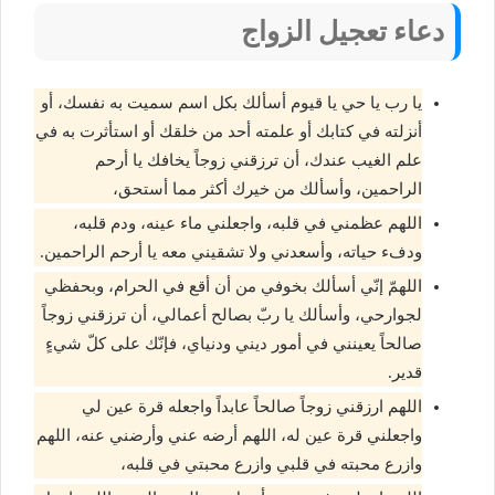
دعاء تعجيل الزواج
يا رب يا حي يا قيوم أسألك بكل اسم سميت به نفسك، أو
أنزلته في كتابك أو علمته أحد من خلقك أو استأثرت به في
علم الغيب عندك، أن ترزقني زوجاً يخافك يا أرحم
الراحمين، وأسألك من خيرك أكثر مما أستحق،
اللهم عظمني في قلبه، واجعلني ماء عينه، ودم قلبه،
ودفء حياته، وأسعدني ولا تشقيني معه يا أرحم الراحمين.
اللهمّ إنّي أسألك بخوفي من أن أقع في الحرام، وبحفظي
لجوارحي، وأسألك يا ربّ بصالح أعمالي، أن ترزقني زوجاً
صالحاً يعينني في أمور ديني ودنياي، فإنّك على كلّ شيءٍ
قدير.
اللهم ارزقني زوجاً صالحاً عابداً واجعله قرة عين لي
واجعلني قرة عين له، اللهم أرضه عني وأرضني عنه، اللهم
وازرع محبته في قلبي وازرع محبتي في قلبه،