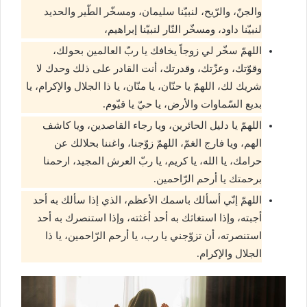
والجنّ، والرّيح، لنبيّنا سليمان، ومسخّر الطّير والحديد
لنبيّنا داود، ومسخّر النّار لنبيّنا إبراهيم،
اللهمّ سخّر لي زوجاً يخافك يا ربّ العالمين بحولك،
وقوّتك، وعزّتك، وقدرتك، أنت القادر على ذلك وحدك لا
شريك لك، اللهمّ يا حنّان، يا منّان، يا ذا الجلال والإكرام، يا
بديع السّماوات والأرض، يا حيّ يا قيّوم.
اللهمّ يا دليل الحائرين، ويا رجاء القاصدين، ويا كاشف
الهم، ويا فارج الغمّ، اللهمّ زوّجنا، واغننا بحلالك عن
حرامك، يا الله، يا كريم، يا ربّ العرش المجيد، ارحمنا
برحمتك يا أرحم الرّاحمين.
اللهمّ إنّي أسألك باسمك الأعظم، الذي إذا سألك به أحد
أجبته، وإذا استغاثك به أحد أغثته، وإذا استنصرك به أحد
استنصرته، أن تزوّجني يا رب، يا أرحم الرّاحمين، يا ذا
الجلال والإكرام.