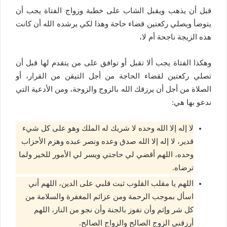
قبل أن يذهب ويقبل الشاب على خطبة وزواج الفتاة يجب أن
يتوضأ ويصلي ركعتين قضاء حاجة وهذا لكي يرشده الله أن كانت
هذه الزيجة ناجحة أم لا،
وهكذا الفتاة يجب ألا تقبل أو توافق على من يتقدم لها قبل أن
تصلي ركعتين لقضاء الحاجة من أجل التيقن من القرار، أو
الصلاة من أجل أن يرزقك الله بالزوج والزوجة، ومن الأدعية التي
ندعو بها هي:
لا إله إلا الله وحده لا شريك له الملك وهو على كل شيء
قدير، لا إله إلا الله صدق وعده ونصر عبده وهزم الأحزاب
وحده، اللهم أقضي لي حاجتي ويسر لي الأمور للخير ولما
ترضاه.
اللهم يا مقلب القلوب ثبت قلبي على الدين، اللهم أني
اسأل بموجب الرحمة ومن عزائم المغفرة والسلامة من
كل شر وإثم وأن نفوز بالجنة وأن نجو من النار، اللهم
أرزقني الزوج الصالح والزواج الصالح.