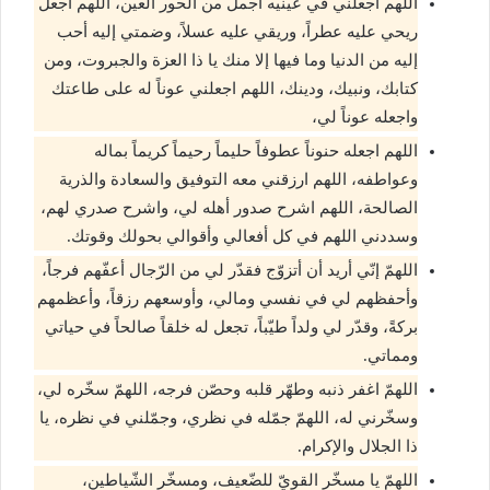
اللهم اجعلني في عينيه أجمل من الحور العين، اللهم اجعل
ريحي عليه عطراً، وريقي عليه عسلاً، وضمتي إليه أحب
إليه من الدنيا وما فيها إلا منك يا ذا العزة والجبروت، ومن
كتابك، ونبيك، ودينك، اللهم اجعلني عوناً له على طاعتك
واجعله عوناً لي،
اللهم اجعله حنوناً عطوفاً حليماً رحيماً كريماً بماله
وعواطفه، اللهم ارزقني معه التوفيق والسعادة والذرية
الصالحة، اللهم اشرح صدور أهله لي، واشرح صدري لهم،
وسددني اللهم في كل أفعالي وأقوالي بحولك وقوتك.
اللهمّ إنّي أريد أن أتزوّج فقدّر لي من الرّجال أعفّهم فرجاً،
وأحفظهم لي في نفسي ومالي، وأوسعهم رزقاً، وأعظمهم
بركةً، وقدّر لي ولداً طيّباً، تجعل له خلقاً صالحاً في حياتي
ومماتي.
اللهمّ اغفر ذنبه وطهّر قلبه وحصّن فرجه، اللهمّ سخّره لي،
وسخّرني له، اللهمّ جمّله في نظري، وجمّلني في نظره، يا
ذا الجلال والإكرام.
اللهمّ يا مسخّر القويّ للضّعيف، ومسخّر الشّياطين،