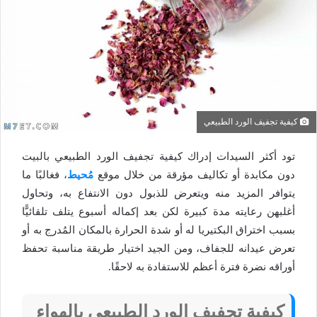
كيفية تجفيف الورد الطبيعي
تود أكثر السيدات إدراك كيفية تجفيف الورد الطبيعي بالبيت
دون مكابدة أو تكاليف مؤرقة من خلال موقع
مُحيط
، فغالبًا ما
يتوافر المزيد منه ويتعرض للذبول دون الانتفاع به، وتحاول
أغلبهن رعايته مدة كبيرة لكن بعد إكماله أسبوع يتلف تلقائيًّا
بسبب اختراق البكتيريا له أو شدة الحرارة بالمكان المُدرج به أو
تعرض عيدانه للجفاف، ومن الجيد اختيار طريقة مناسبة تحفظ
أوراقه نضرة فترة أعظم للاستفادة به لاحقًا.
كيفية تجفيف الورد الطبيعي بالهواء