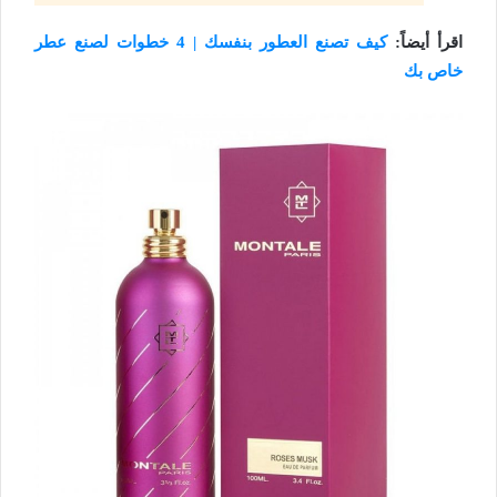
اقرأ أيضاً:
كيف تصنع العطور بنفسك | 4 خطوات لصنع عطر
خاص بك