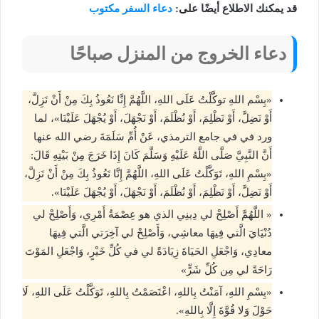
قد يمكنك الاطلاع أيضًا على:
دعاء السفر مكتوب
دعاء الخروج من المنزل صباحًا
«بِسْم اللهِ توكَّلْتُ عَلَى اللهِ، اللَّهُمَّ إِنَّا نَعُوذُ بِكَ مِنْ أَنْ نَزِلَّ،
أَوْ نَضِلَّ، أَوْ نَظْلِمَ، أَوْ نُظْلَمَ، أَوْ نَجْهَلَ، أَوْ يُجْهَلَ عَلَيْنَا»، لما
ورد في في جامع الترمذي، عَنْ أُمِّ سَلَمَةَ رضي الله عنها
أَنَّ النَّبِيَّ صَلَّى اللَّهُ عَلَيْهِ وَسَلَّمَ كَانَ إِذَا خَرَجَ مِنْ بَيْتِهِ قَالَ:
«بِسْمِ اللهِ، تَوَكَّلْتُ عَلَى اللهِ، اللَّهُمَّ إِنَّا نَعُوذُ بِكَ مِنْ أَنْ نَزِلَّ،
أَوْ نَضِلَّ، أَوْ نَظْلِمَ، أَوْ نُظْلَمَ، أَوْ نَجْهَلَ، أَوْ يُجْهَلَ عَلَيْنَا».
« اللَّهُمَّ أَصْلِحْ لي دِينِي الذي هو عِصْمَةُ أَمْرِي، وَأَصْلِحْ لي
دُنْيَايَ الَّتي فِيهَا معاشِي، وَأَصْلِحْ لي آخِرَتي الَّتي فِيهَا
معادِي، وَاجْعَلِ الحَيَاةَ زِيَادَةً لي في كُلِّ خَيْرٍ، وَاجْعَلِ المَوْتَ
رَاحَةً لي مِن كُلِّ شَرٍّ»
«بِسْمِ اللهِ، آمَنْتُ بِاللهِ، اعْتَصَمْتُ بِاللهِ، تَوَكَّلْتُ عَلَى اللهِ، لَا
حَوْلَ وَلا قُوَّةَ إِلَّا بِاللهِ».