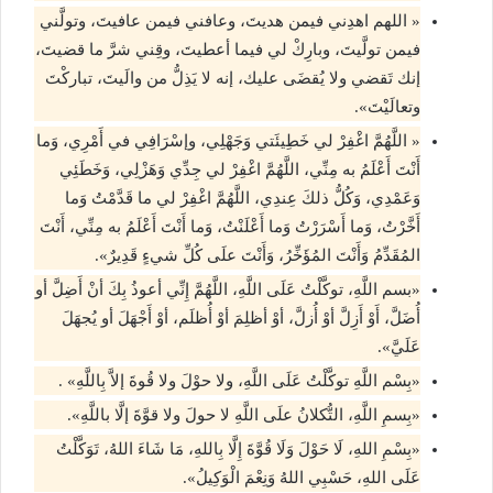
« اللهم اهدِني فيمن هديتَ، وعافني فيمن عافيتَ، وتولَّني
فيمن تولَّيتَ، وبارِكْ لي فيما أعطيتَ، وقِني شرَّ ما قضيتَ،
إنك تَقضي ولا يُقضَى عليك، إنه لا يَذِلُّ من والَيتَ، تباركْتَ
وتعالَيْتَ».
« اللَّهُمَّ اغْفِرْ لي خَطِيئَتي وَجَهْلِي، وإسْرَافِي في أَمْرِي، وَما
أَنْتَ أَعْلَمُ به مِنِّي، اللَّهُمَّ اغْفِرْ لي جِدِّي وَهَزْلِي، وَخَطَئِي
وَعَمْدِي، وَكُلُّ ذلكَ عِندِي، اللَّهُمَّ اغْفِرْ لي ما قَدَّمْتُ وَما
أَخَّرْتُ، وَما أَسْرَرْتُ وَما أَعْلَنْتُ، وَما أَنْتَ أَعْلَمُ به مِنِّي، أَنْتَ
المُقَدِّمُ وَأَنْتَ المُؤَخِّرُ، وَأَنْتَ علَى كُلِّ شيءٍ قَدِيرٌ».
«بسم اللَّهِ، توكَّلْتُ عَلَى اللَّهِ، اللَّهُمَّ إِنِّي أعوذُ بِكَ أنْ أَضِلَّ أو
أُضَلَّ، أَوْ أَزِلَّ أوْ أُزلَّ، أوْ أظلِمَ أوْ أُظلَم، أوْ أَجْهَلَ أو يُجهَلَ
عَلَيَّ».
«بِسْم اللَّهِ توكَّلْتُ عَلَى اللَّهِ، ولا حوْلَ ولا قُوةَ إلاَّ بِاللَّهِ» .
«بِسمِ اللَّهِ، التُّكلانُ علَى اللَّهِ لا حولَ ولا قوَّةَ إلَّا باللَّهِ».
«بِسْمِ اللهِ، لَا حَوْلَ وَلَا قُوَّةَ إِلَّا بِاللهِ، مَا شَاءَ اللهُ، تَوَكَّلْتُ
عَلَى اللهِ، حَسْبِي اللهُ وَنِعْمَ الْوَكِيلُ».