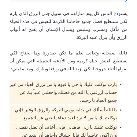
يستودع الناس كل يوم منازلهم في سبيل جني الرزق الذي يلزم
لكي نستطيع قضاء جميع حاجاتنا اللازمة للعيش في هذه الحياة
من مأكل ومشرب وملبس ويسأل الإنسان أن يفتح له أبواب
الرزق وأن ينزل عليه البركة.
فالله سبحانه وتعالى يعلم ما تكن صدورنا وما نحتاج لكي
نستطيع العيش حياة كريمة ومن الأدعية الجميلة التي يمكن أن
نقولها أثناء خروجنا لكي يزيد الله في رزقنا ويبارك يومنا ما يلي:
يارب توكلت عليك يا حي يا قيوم يا من ترزق العباد من غير
حساب ارزقني يا الله من فضلك واجعلني غنياً بك عن
جميع العباد يا رحيم.
يا الله أسألك في بداية يومي البركة والرزق الوفير فإني
توكلت بك يا من لا ترد لعبد دعاء يا غني عن الجميع.
توكلت عليك يا ربي فاهدني فإني أخاف أن تضل نفسي
وأن أكون عاصياً لك فأنا أخشاك وأجاهد أن أبتعد عن