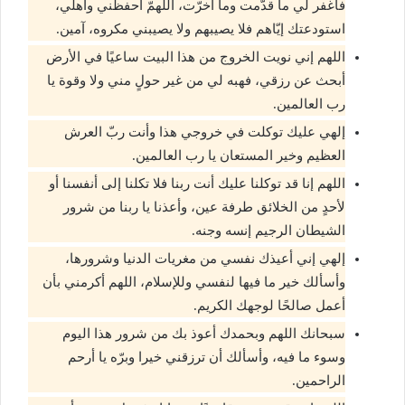
فاغفر لي ما قدّمت وما أخرّت، اللهمّ احفظني واهلي،
استودعتك إيّاهم فلا يصيبهم ولا يصيبني مكروه، آمين.
اللهم إني نويت الخروج من هذا البيت ساعيًا في الأرض
أبحث عن رزقي، فهبه لي من غير حولٍ مني ولا وقوة يا
رب العالمين.
إلهي عليك توكلت في خروجي هذا وأنت ربّ العرش
العظيم وخير المستعان يا رب العالمين.
اللهم إنا قد توكلنا عليك أنت ربنا فلا تكلنا إلى أنفسنا أو
لأحدٍ من الخلائق طرفة عين، وأعذنا يا ربنا من شرور
الشيطان الرجيم إنسه وجنه.
إلهي إني أعيذك نفسي من مغريات الدنيا وشرورها،
وأسألك خير ما فيها لنفسي وللإسلام، اللهم أكرمني بأن
أعمل صالحًا لوجهك الكريم.
سبحانك اللهم وبحمدك أعوذ بك من شرور هذا اليوم
وسوء ما فيه، وأسألك أن ترزقني خيرا وبرّه يا أرحم
الراحمين.