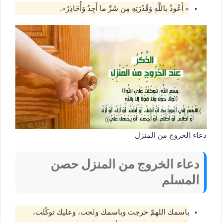
« أَعُوذُ باللَّهِ وَقُدْرَتِهِ مِن شَرِّ ما أَجِدُ وَأُحَاذِرُ».
دعاء الخروج من المنزل
دعاء الخروج من المنزل حصن
المسلم
باسمك اللهمّ خرجت وباسمك ولجت، وعليك توكّلت،