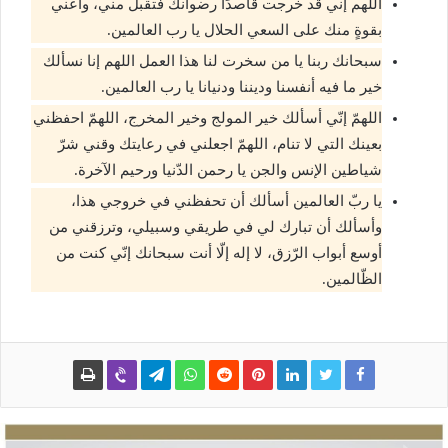
اللهم إني قد خرجت قاصدًا رضوانك فتقبل مني، وأعني
بقوةٍ منك على السعي الحلال يا رب العالمين.
سبحانك ربنا يا من سخرت لنا هذا العمل اللهم إنا نسألك
خير ما فيه أنفسنا وديننا ودنيانا يا رب العالمين.
اللهمّ إنّي أسألك خير المولج وخير المخرج، اللهمّ احفظني
بعينك التي لا تنام، اللهمّ اجعلني في رعايتك وقني شرّ
شياطين الإنس والجن يا رحمن الدّنيا ورحيم الآخرة.
يا ربّ العالمين أسألك أن تحفظني في خروجي هذا،
وأسألك أن تبارك لي في طريقي وسبيلي، وترزقني من
أوسع أبواب الرّزق، لا إله إلّا أنت سبحانك إنّي كنت من
الظّالمين.