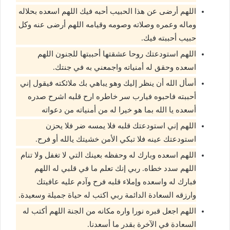
اللهم أرضى عن هذا الحبيب أحبه فيك اللهم اسعده بحلاله
وماله وعمره وصلاته وصومه وقيامه اللهم أرضى عنه وكل
حبيب أحببته فيك.
اللهم استودعتك روحا عشقتها أحببتها للجنون اللهم
اسعده وحقق له أمنياته واجمعني به في جنتك.
أسأل الله أن ينظر إليك وهو يباهي بك ملائكته فيقول إني
أحببته فاحبوه فيارب سر خاطره ارح قلبه اشرح صدره
أسعده يا الله بما هو خيرا له من أمنياته من دعواته
اللهم إني استودعتك قلبه فلا يمسه ضر فلا يحزن
استودعتك عينه فلا تبكي الأمن خشيتك يالله أو فرح.
اللهم اسعده وبارك له وحفظه بعينك التي لا تغفل ولا تنام
اللهم سدد خطاه. ربي إنك تعلم ما في قلبي له اللهم
فبارك له واسعده وإملاء قلبه فرح وآدم عليه عافيتك
وارزقه السعادة الدائمة ربي اكتب له حياة جميلة وسعيدة.
اللهم اجعل قبره نورا واره مكانه من الجنة اللهم أكتب له
السعادة في الآخرة بقدر ما أسعدنا.