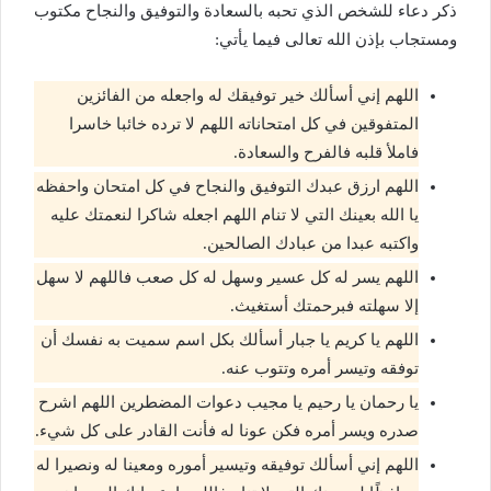
ذكر دعاء للشخص الذي تحبه بالسعادة والتوفيق والنجاح مكتوب
ومستجاب بإذن الله تعالى فيما يأتي:
اللهم إني أسألك خير توفيقك له واجعله من الفائزين
المتفوقين في كل امتحاناته اللهم لا ترده خائبا خاسرا
فاملأ قلبه فالفرح والسعادة.
اللهم ارزق عبدك التوفيق والنجاح في كل امتحان واحفظه
يا الله بعينك التي لا تنام اللهم اجعله شاكرا لنعمتك عليه
واكتبه عبدا من عبادك الصالحين.
اللهم يسر له كل عسير وسهل له كل صعب فاللهم لا سهل
إلا سهلته فبرحمتك أستغيث.
اللهم يا كريم يا جبار أسألك بكل اسم سميت به نفسك أن
توفقه وتيسر أمره وتتوب عنه.
يا رحمان يا رحيم يا مجيب دعوات المضطرين اللهم اشرح
صدره ويسر أمره فكن عونا له فأنت القادر على كل شيء.
اللهم إني أسألك توفيقه وتيسير أموره ومعينا له ونصيرا له