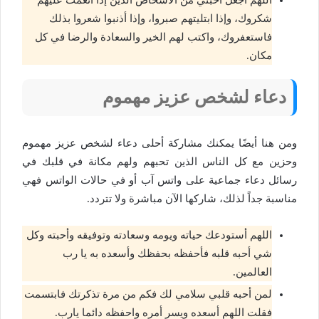
اللهم اجعل أحبتي من الأشخاص الذين إذا أنعمت عليهم
شكروك، وإذا ابتليتهم صبروا، وإذا أذنبوا شعروا بذلك
فاستعفروك، واكتب لهم الخير والسعادة والرضا في كل
مكان.
دعاء لشخص عزيز مهموم
ومن هنا أيضًا يمكنك مشاركة أحلى دعاء لشخص عزيز مهموم
وحزين مع كل الناس الذين تحبهم ولهم مكانة في قلبك في
رسائل دعاء جماعية على واتس آب أو في حالات الواتس فهي
مناسبة جداً لذلك، شاركها الآن مباشرة ولا تتردد.
اللهم أستودعك حياته ويومه وسعادته وتوفيقه وأحبته وكل
شي أحبه قلبه فأحفظه بحفظك وأسعده به يا رب
العالمين.
لمن أحبه قلبي سلامي لك فكم من مرة تذكرتك فابتسمت
فقلت اللهم أسعده ويسر أمره واحفظه دائما يارب.