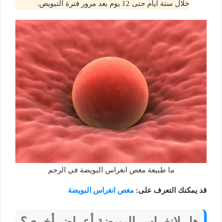
خلال ستة أيام حتى 12 يوم بعد مرور فترة التبويض.
ما طبيعة مغص انغراس البويضة في الرحم
قد يمكنك التعرف على:
مغص انغراس البويضة
هل لانغراس البويضة أعراض أخرى؟