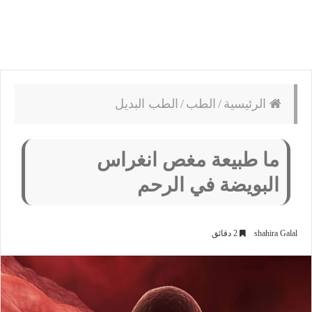
الرئيسية
/
الطب
/
الطب البديل
ما طبيعة مغص انغراس
البويضة في الرحم
shahira Galal
2 دقائق