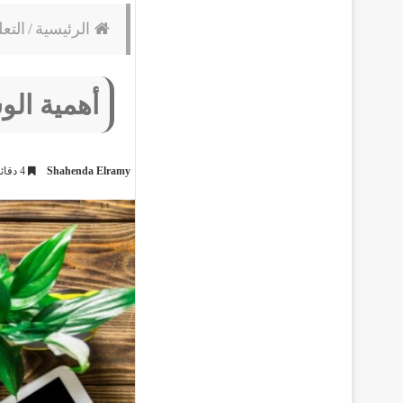
الرئيسية
/
التعل
أهمية الو
Shahenda Elramy
4 دقائق