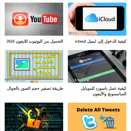
كيفية الدخول إلى ايميل icloud
التحميل من اليوتيوب للايفون 2026
كيفية عمل باسورد للموبايل
طريقة تصغير حجم الصور بالجوال
السامسونج والآيفون