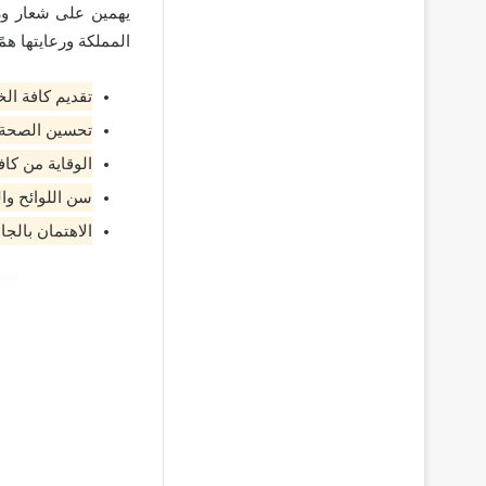
يهمين على شعار وزا
المملكة ورعايتها همً
تقديم كافة ال
تحسين الصحة ا
الوقاية من كاف
سن اللوائح وا
الاهتمان بالجا