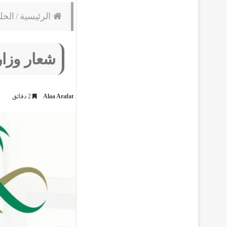
الرئيسية
/
الخل
شعار وزار
Alaa Arafat
2 دقائق