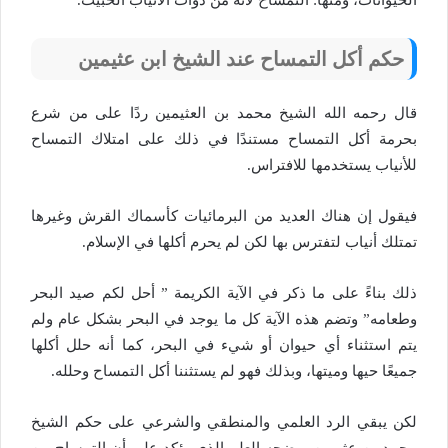
الحيوانات، ومنها: التمساح لأنه من ذوات الأنياب الخبيث.
حكم أكل التمساح عند الشيخ ابن عثيمين
قال رحمه الله الشيخ محمد بن العثيمين ردًا على من شرع
بحرمة أكل التمساح مستندًا في ذلك على امتلاك التمساح
للأنياب يستخدمها للافتراس.
فيقول إن هناك العديد من البرمائيات كأسماك القرش وغيرها
تمتلك أنياب لتفترس بها لكن لم يحرم أكلها في الإسلام.
ذلك بناءً على ما ذكر في الآية الكريمة ” أحل لكم صيد البحر
وطعامه” وتضم هذه الآية كل ما يوجد في البحر بشكل عام ولم
يتم استثناء أي حيوان أو شيء في البحر، كما أنه حلل أكلها
جميعًا حيها وميتها، وبذلك فهو لم يستثننا أكل التمساح وحلله.
لكن يبقي الرد العلمي والمنطقي والشرعي على حكم الشيخ