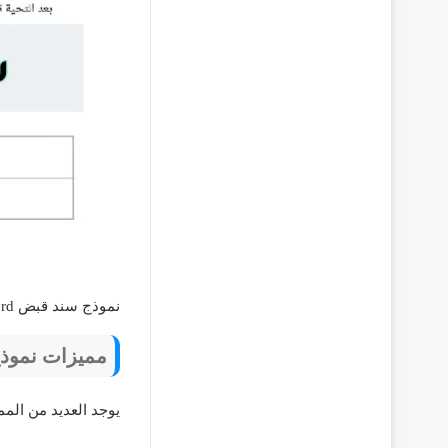
نموذج سند قبض word
مميزات نموذج س
يوجد العديد من الم