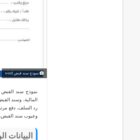
نموذج سند قبض word
نموذج سند القبض م
المالية، وسند القب
رد السلف، دفع مرتب
وعيوب سند القبض، 
البيانات ال