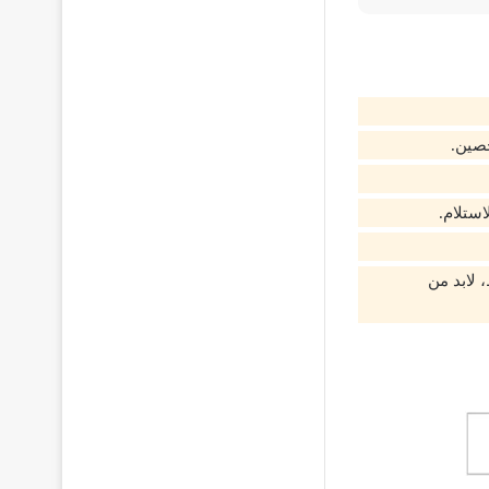
خصين.
استلام.
 لابد من