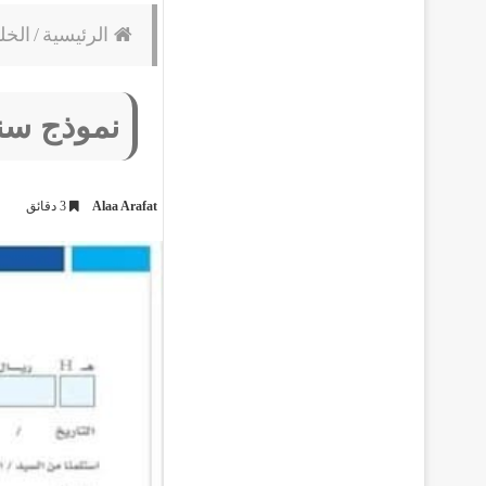
الرئيسية
/
الخل
نموذج سن
Alaa Arafat
3 دقائق