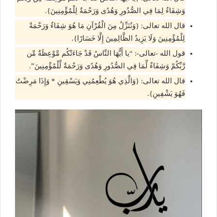
وَشِفَاءٌ لِمَا فِي الصُّدُورِ وَهُدًى وَرَحْمَةٌ لِلْمُؤْمِنِينَ}.
قال الله تعالى: {وَنُنَزِّلُ مِنَ الْقُرْآنِ مَا هُوَ شِفَاءٌ وَرَحْمَةٌ
لِلْمُؤْمِنِينَ وَلَا يَزِيدُ الظَّالِمِينَ إِلَّا خَسَارًا}.
قول الله -تعالى-: “يا أَيُّهَا النَّاسُ قَدْ جَاءَتْكُم مَّوْعِظَةٌ مِّن
رَّبِّكُمْ وَشِفَاءٌ لِّمَا فِي الصُّدُورِ وَهُدًى وَرَحْمَةٌ لِّلْمُؤْمِنِينَ”.
قال الله تعالى: {وَالَّذِي هُوَ يُطْعِمُنِي وَيَسْقِينِ * وَإِذَا مَرِضْتُ
فَهُوَ يَشْفِينِ}.