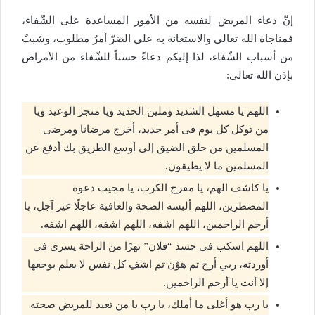
إنّ دعاء المريض لنفسه من الأمور المساعدة على الشّفاء،
فمناجاة الله تعالى والاستعانة به على الضرّ أمرٌ مطلوب، وشببٌ
من أسباب الشّفاء، لذا إليكم دعاءً حسناً للشّفاء من الأمراض
بإذن الله تعالى:
اللهم يا مسهل الشديد وملين الحديد ويا منجز الوعيد ويا
من توكل كل يوم فى أمر جديد، أخرج مرضانا ومرضى
المسلمين من حلق الضيق إلى أوسع الطريق بك أدفع عن
المسلمين ما لا يطيقون.
يا كاشف الهم، يا مفرج الكرب، يا مجيب دعوة
المضطرين، اللهم ألبسه الصحة والعافية عاجلًا غير آجل، يا
أرحم الراحمين، اللهم اشفه، اللهم اشفه، اللهم اشفه.
اللهم اسكب في جسد “فلان” نهرًا من الراحة يسري في
أوردته، ربي أرح ثم هوّن ثم اشفِ كل نفس لا يعلم بوجعها
إلا أنت يا أرحم الراحمين.
يا رب هو أغلى ما أملك، يا رب يا من تعيد للمريض صحته