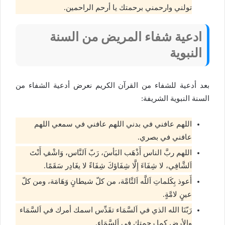
تولني وارحمني برحمتك يا أرحم الراحمين.
ادعية شفاء المريض من السنة
النبوية
بعد أدعية للشفاء من القرآن الكريم نعرض أدعية الشفاء من
السنة النبوية الشريفة:
اللهم عافني في بدني اللهم عافني في سمعي اللهم
عافني في بصري.
اللهم ربَّ الناس أَذْهَب البَأسَ، رَبّ اَلنَّاس، وَاشْفِ أَنْتَ
اَلشَّافِي، لا شِفَاءَ إِلَّا شِفَاؤكَ شِفَاءً لا يغَادِر سَقَمًا.
أَعوذ بِكَلماتِ اَللَّه اَلتَّامَّة، من كلّ شيطانٍ وَهَامَة، ومن كلّ
عينٍ لامَّةٍ.
رَبّنَا الله الذي في اَلسَّمَاء تقَدِّس اسمك أمرك في اَلسَّمَاء
والأرضِ كما رحمتك في اَلسَّمَاء.