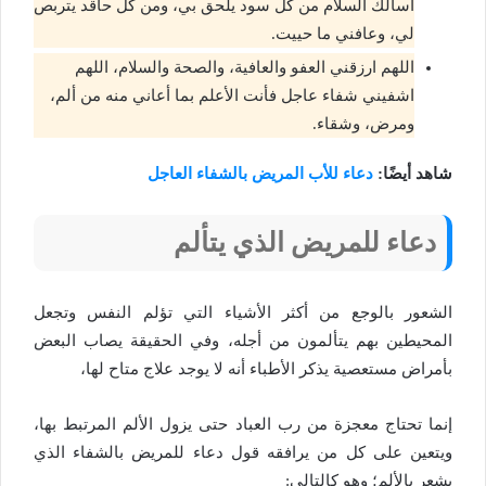
أسألك السلام من كل سود يلحق بي، ومن كل حاقد يتربص
لي، وعافني ما حييت.
اللهم ارزقني العفو والعافية، والصحة والسلام، اللهم
اشفيني شفاء عاجل فأنت الأعلم بما أعاني منه من ألم،
ومرض، وشقاء.
شاهد أيضًا:
دعاء للأب المريض بالشفاء العاجل
دعاء للمريض الذي يتألم
الشعور بالوجع من أكثر الأشياء التي تؤلم النفس وتجعل
المحيطين بهم يتألمون من أجله، وفي الحقيقة يصاب البعض
بأمراض مستعصية يذكر الأطباء أنه لا يوجد علاج متاح لها،
إنما تحتاج معجزة من رب العباد حتى يزول الألم المرتبط بها،
ويتعين على كل من يرافقه قول دعاء للمريض بالشفاء الذي
يشعر بالألم؛ وهو كالتالي: