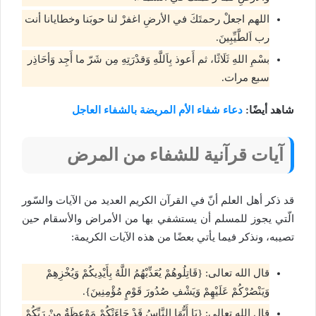
اللهم اجعلْ رحمتَكَ في الأرضِ اغفرْ لنا حوبَنا وخطايانا أنت
رب اَلطَّيِّبِينَ.
بسْمِ اللهِ ثَلَاثًا، ثم أَعوذ بِاَللَّهِ وَقدْرَتِهِ مِن شَرّ ما أَجِد وَأحَاذِر
سبع مرات.
شاهد أيضًا:
دعاء شفاء الأم المريضة بالشفاء العاجل
آيات قرآنية للشفاء من المرض
قد ذكر أهل العلم أنّ في القرآن الكريم العديد من الآيات والسّور
الّتي يجوز للمسلم أن يستشفي بها من الأمراض والأسقام حين
تصيبه، ونذكر فيما يأتي بعضًا من هذه الآيات الكريمة:
قال الله تعالى: {قَاتِلُوهُمْ يُعَذِّبْهُمُ اللَّهُ بِأَيْدِيكُمْ وَيُخْزِهِمْ
وَيَنْصُرْكُمْ عَلَيْهِمْ وَيَشْفِ صُدُورَ قَوْمٍ مُؤْمِنِينَ}.
قال الله تعالى: {يَا أَيُّهَا النَّاسُ قَدْ جَاءَتْكُمْ مَوْعِظَةٌ مِنْ رَبِّكُمْ