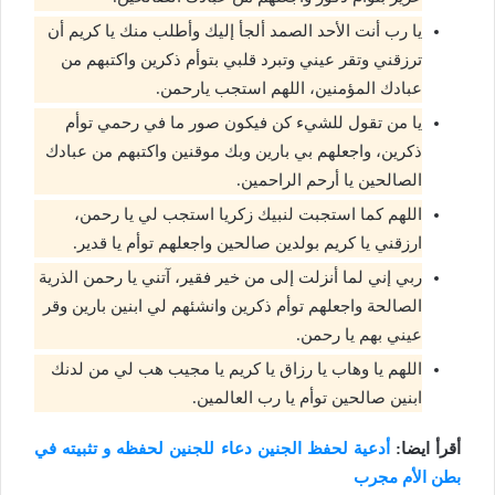
يا رب أنت الأحد الصمد ألجأ إليك وأطلب منك يا كريم أن
ترزقني وتقر عيني وتبرد قلبي بتوأم ذكرين واكتبهم من
عبادك المؤمنين، اللهم استجب يارحمن.
يا من تقول للشيء كن فيكون صور ما في رحمي توأم
ذكرين، واجعلهم بي بارين وبك موقنين واكتبهم من عبادك
الصالحين يا أرحم الراحمين.
اللهم كما استجبت لنبيك زكريا استجب لي يا رحمن،
ارزقني يا كريم بولدين صالحين واجعلهم توأم يا قدير.
ربي إني لما أنزلت إلى من خير فقير، آتني يا رحمن الذرية
الصالحة واجعلهم توأم ذكرين وانشئهم لي ابنين بارين وقر
عيني بهم يا رحمن.
اللهم يا وهاب يا رزاق يا كريم يا مجيب هب لي من لدنك
ابنين صالحين توأم يا رب العالمين.
أقرأ ايضا:
أدعية لحفظ الجنين دعاء للجنين لحفظه و تثبيته في
بطن الأم مجرب