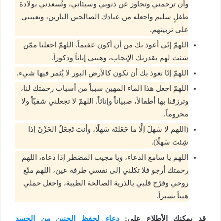
وأن ترحمني وتجاوز عن ذنوبي وسيئاتي، وتُسعدني بولادة
طفلٍ سليم واجعله من عبادك الصالحين البارين، وتعينني
على تربيتهم.
اللهمّ إنّي أعوذ بك من أن أكون عقيماً. اللهمّ اجعلنا ممّن
شئت لهم بقدرتك الإنجاب، وهبني إناثاً وذكوراً.
اللهمّ إنّا نعوذ بك أن نكون كالأرض البور لا يُثمر فيها شيء.
اللهمّ اجعل هذا الماء المهين سبباً من أسباب رحمتك لنا،
وترزقنا بها أطفالاً، صبياناً وإناثاً. اللهمّ لا تجعلني شقيّاً ولا
محروماً.
(اللهم لا سَهلَ إلَّا ما جَعَلتَه سَهلًا، وأنتَ تَجعَلُ الحَزْنَ إذا
شِئتَ سَهلًا).
اللهم يا سامع الدعاء، ويا مجيب المضطر إذا دعاه، اللهم
رحمتك أرجو فلا تكلني إلى نفسي طرفة عين، اللهم متّع
روحي وفرّح قلبي بالذرية الصالحة الطيبة، واجعل حملي
هيناً يسيراً.
قد يمكنك الأطلاع على:
دعاء لحفظ الجنين من الحسد