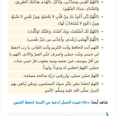
(اللَّهُمَّ اهْدِنِي وَسَدِّدْنِي، وَاذْكُرْ، بالهُدَى هِدَايَتَكَ الطَّرِيقَ،
وَالسَّدَادِ، سَدَادَ السَّهْمِ).
(اللَّهُمَّ إنِّي أَعُوذُ بكَ مِنْ قَلْبٍ لا يَخْشَعُ، وَمِنْ نَفْسٍ لا تَشْبَعُ،
وَمِنْ دَعْوَةٍ لا يُسْتَجَابُ لَهَا).
(اللهُمَّ لَكَ أَسْلَمْتُ، وَبِكَ آمَنْتُ، وَعَلَيْكَ تَوَكَّلْتُ).
(اللَّهُمَّ أَلْهِمْني رُشْدي، وأَعِذْني مِن شَرِّ نفْسي).
اللهم أنت الحافظ وأنت الكريم وأنت القادر، يا رب احفظ
لي جنيني وثبّت حملي واصرف عنّي الضرّ والأذى. اللهم يا
من أقرّ بيوسف عين صفيه ونبيه يعقوب قرّ عيني بثبات
حملي. اللهمّ اجعلني له ودوداً، ولوداً.
اللهمّ حسّن نسلي، وارزقني ذريّة صالحة مصلحة.
اللهمّ اجعلنا ممّن يكثّر سواد المسلمين، وممّن يُباهي بهم
النبيّ -صلّى الله عليه وسلّم- الأمم.
شاهد أيضا:
دعاء تثبيت الحمل ادعية من السنة لحفظ الجنين