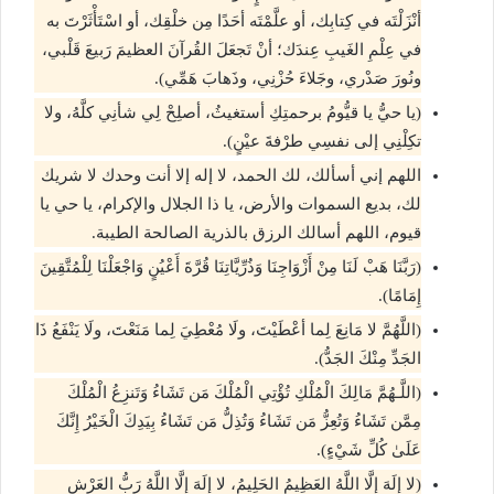
أنْزَلْتَه في كِتابِك، أو علَّمْتَه أحَدًا مِن خلْقِك، أو اسْتَأْثَرْتَ به
في عِلْمِ الغَيبِ عِندَك؛ أنْ تَجعَلَ القُرآنَ العظيمَ رَبيعَ قَلْبي،
ونُورَ صَدْري، وجَلاءَ حُزْنِي، وذَهابَ هَمِّي).
(يا حيُّ يا قيُّومُ برحمتِكِ أستغيثُ، أصلِحْ لِي شأنِي كلَّهُ، ولا
تكِلْنِي إلى نفسِي طرْفةَ عيْنٍ).
اللهم إني أسألك، لك الحمد، لا إله إلا أنت وحدك لا شريك
لك، بديع السموات والأرض، يا ذا الجلال والإكرام، يا حي يا
قيوم، اللهم أسالك الرزق بالذرية الصالحة الطيبة.
(رَبَّنَا هَبْ لَنَا مِنْ أَزْوَاجِنَا وَذُرِّيَّاتِنَا قُرَّةَ أَعْيُنٍ وَاجْعَلْنَا لِلْمُتَّقِينَ
إِمَامًا).
(اللَّهُمَّ لا مَانِعَ لِما أعْطَيْتَ، ولَا مُعْطِيَ لِما مَنَعْتَ، ولَا يَنْفَعُ ذَا
الجَدِّ مِنْكَ الجَدُّ).
(اللَّـهُمَّ مَالِكَ الْمُلْكِ تُؤْتِي الْمُلْكَ مَن تَشَاءُ وَتَنزِعُ الْمُلْكَ
مِمَّن تَشَاءُ وَتُعِزُّ مَن تَشَاءُ وَتُذِلُّ مَن تَشَاءُ بِيَدِكَ الْخَيْرُ إِنَّكَ
عَلَىٰ كُلِّ شَيْءٍ).
(لا إلَهَ إلَّا اللَّهُ العَظِيمُ الحَلِيمُ، لا إلَهَ إلَّا اللَّهُ رَبُّ العَرْشِ