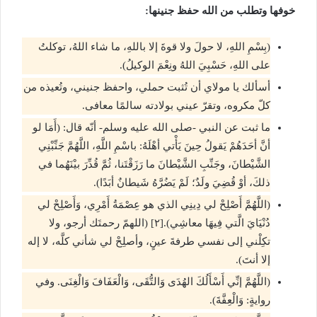
خوفها وتطلب من الله حفظ جنينها:
(بِسْمِ اللهِ، لا حولَ ولا قوةَ إلا باللهِ، ما شاء اللهُ، توكلتُ
على اللهِ، حَسْبِيَ اللهُ ونِعْمَ الوكيلُ).
أسألك يا مولاي أن تُثبت حملي، واحفظ جنيني، وتُعيذه من
كلّ مكروه، وتقرّ عيني بولادته سالمًا معافى.
ما ثبت عن النبي -صلى الله عليه وسلم- أنّه قال: (أَمَا لو
أنَّ أحَدَهُمْ يَقولُ حِينَ يَأْتي أهْلَهُ: باسْمِ اللَّهِ، اللَّهُمَّ جَنِّبْنِي
الشَّيْطانَ، وجَنِّبِ الشَّيْطانَ ما رَزَقْتَنا، ثُمَّ قُدِّرَ بيْنَهُما في
ذلكَ، أوْ قُضِيَ ولَدٌ؛ لَمْ يَضُرَّهُ شَيطانٌ أبَدًا).
(اللَّهُمَّ أَصْلِحْ لي دِينِي الذي هو عِصْمَةُ أَمْرِي، وَأَصْلِحْ لي
دُنْيَايَ الَّتي فِيهَا معاشِي).[٢] (اللهمّ رحمتَك أرجو، ولا
تكِلْني إلى نفسي طرفةَ عينٍ، وأصلِحْ لي شأني كلَّه، لا إله
إلا أنتَ).
(اللَّهُمَّ إنِّي أَسْأَلُكَ الهُدَى وَالتُّقَى، وَالْعَفَافَ وَالْغِنَى. وفي
روايةٍ: وَالْعِفَّةَ).