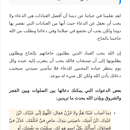
لقد تعلمنا في حياتنا عن ديننا أن أفضل العبادات هي الدعاء ولا
يجب أن نغفل عن الدعاء حيث أنها من العبادات التي نقصر بها
دوما ولكن يجب أن نخشع في صلاتنا وفي دعائنا ونطلب من الله
حاجتنا بالحاج.
إن الله يحب العباد الذين يطلبون حاجاتهم بإلحاح ويظلون
يطلبونها إلى أن تستجاب فالله يحب أن يتقرب إليه عبده وكل
يوم ينتظر عباده المحبين للدعاء فلا تيأسي سيدتي سيجيب
دعائك بأذن الله ولكن كل شيء له موعد.
بعض الدعوات التي يمكنك دعائها بين الصلوات وبين الفجر
والشروق وبإذن الله يحدث ما تريدين:
(ما أصاب عَبْدًا هَمٌّ ولا حُزْنٌ فقال: اللَّهمَّ إنِّي عَبْدُك، ابْنُ
عَبْدِك، ابْنُ أَمَتِك، ناصِيَتي بيَدِكَ، ماضٍ فيَّ حُكْمُك، عَدْلٌ فيَّ
قَضاؤكَ، أسأَلُكَ بكلِّ اسمٍ هو لك، سمَّيْتَ به نفْسَك، أو