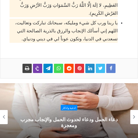
العَظِيمِ، لا إلَهَ إلَّا اللَّهُ رَبُّ السَّمَوَاتِ وَرَبُّ الأرْضِ وَرَبُّ
العَرْشِ الكَرِيمِ).
يا ربنا ورب كل شيء ومليكه، سبحانك تباركت وتعاليت،
اللهم إني أسألك الإنجاب والرزق بالذرية الصالحة التي
تسعدني في الدنيا، وتكون عوناً لي في ديني ودنياي.
ادعية واذكار
دعاء الحمل ودعاء لحدوث الحمل والإنجاب مجرب
ومعجزة