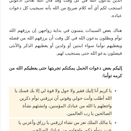
الذين يدعون الله في كل وقت وقد قال الله تعالى ادعوني
استجب لكم أي أنه كلام صريح من الله بأنه سيجيب كل دعوات
عباده.
هناك بعض السيدات يتمنون في بداية زواجهن إن يرزقهم الله
توأم ويظلون يدعون الله في كل وقت أن يرزقهم الله من فضله
ويعطيهم توأما سواء ابنتين أو ولدين أو يعطيهم الذكر والأنثى
فيضلون يدعو الله حتى يستجيب لهم.
إليكم بعض دعوات الحمل يمكنكم تجربتها حتى يعطيكم الله من
كرمه توأما:
يا كريم أنا إليك فقير ولا حول ولا قوة لي إلا بك فمنك يا
الله أطلب وأنت حولي وقوتي أن ترزقني توأم ذكرين
واجعلهم يا الله من عبادك المؤمنين، وانشئهم نشأة
الصالحين يا رب العالمين.
يا مالك الملك تعز من تشاء ارزقني يا رزاق وأعزني يا
عزيز بتوأم ذكور واجعلهم من عبادك الصالحين.