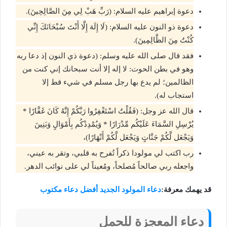
دعوة إبراهيم عليه السلام: (رَبِّ هَبْ لِي مِنَ الصَّالِحِينَ).
دعوة ذو النون عليه السلام: (لَا إِلَهَ إِلَّا أَنْتَ سُبْحَانَكَ إِنِّي
كُنْتُ مِنَ الظَّالِمِينَ).
فقد قال صلى الله عليه وسلم: (دعوة ذي النون إذ دعا ربه
وهو في بطن الحوت: لا إله إلا أنت سبحانك إني كنت من
الظالمين؛ لم يدع بها رجل مسلم في شيء قط إلا
استجاب له).
قال الله عز وجل: (فَقُلْتُ اسْتَغْفِرُوا رَبَّكُمْ إِنَّهُ كَانَ غَفَّارًا *
يُرْسِلِ السَّمَاءَ عَلَيْكُم مِّدْرَارًا * وَيُمْدِدْكُم بِأَمْوَالٍ وَبَنِينَ
وَيَجْعَل لَّكُمْ جَنَّاتٍ وَيَجْعَل لَّكُمْ أَنْهَارًا)،
رب اكتب لي مولودا ذكراً تُفرح به قلبي، وتقر به عيني،
واجعله ربي صالحاً مُصلحاً، ومُعيناً لي على نوائب الدهر.
قد يهمك معرفة:
دعاء المولود الجديد أفضل دعاء مكتوب
دعاء المعجزة للحمل