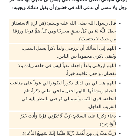
وجل ولا تنسي أن تدعي الله في خشوع أن يقبل دعائك ويجيبه:
قال رسول الله صلى الله عليه وسلم: (مَن لزِمَ الاستغفارَ
جعلَ اللَّهُ لهُ من كلِّ ضيقٍ مخرجًا ومن كلِّ همٍّ فرجًا ورزقَهُ
من حيثُ لا يحتسبُ).
اللهم إني أسألك أن ترزقني ولداً ذكراً يحمل اسمي،
ويُبقي ذكري محموداً بين الناس.
اللهم ارزقني ولداً واجعله تقياً ليس في خلقه زيادة ولا
نقصان، واجعل عاقبته خيراً.
اللهم هب لي من لدنك ذكوراً ليكونوا لي عوناً على متاعب
الحياة ومشاقّها. اللهم اجعل ما في بطني ذكراً، تام
الخلقة، قوي البُنة، وأتمم لي فرحتي بالنظر إليه في
القريب العاجل.
دعاء زكريا عليه السلام: (رَبِّ لَا تَذَرْنِي فَرْدًا وَأَنتَ خَيْرُ
الْوَارِثِينَ).
(رَبِّ هَبْ لِي مِن لَّدُنكَ ذُرِّيَّةً طَيِّبَةً إِنَّكَ سَمِيعُ الدُّعَاءِ).