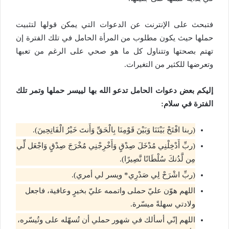
فتبحث على الإنترنت عن الدعوات التي يمكن قولها لتثبيت
حملها حيث يكون مطلوب من المرأة الحامل في تلك الفترة إن
تهتم بصحتها وتتناول كل ما هو صحي على الرغم من تعبها
وتعرضها للكثير من التغيرات.
إليكم بعض دعوات الحامل تدعو الله بها لييسر حملها وتمر تلك
الفترة في سلام:
(ربنا افْتَحْ بَيْنَنَا وَبَيْنَ قَوْمِنَا بِالْحَقِّ وَأَنتَ خَيْرُ الْفَاتِحِينَ).
(ربِّ أَدْخِلْنِي مُدْخَلَ صِدْقٍ وَأَخْرِجْنِي مُخْرَجَ صِدْقٍ وَاجْعَل لِّي
مِن لَّدُنكَ سُلْطَانًا نَّصِيرًا).
(ربِّ اشْرَحْ لِي صَدْرِي* ويسر لي أمري).
اللهم هوّن عليّ حملى واتممه عليّ بخيرٍ وعافية، فاجعل
ولادتي سهلةً ميسّرة.
اللهم إنّي أسألك في شهور حملي أن تُسهّله على وتُيسّره،