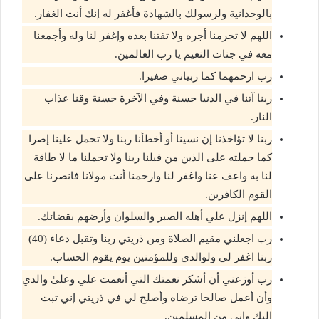
بالوحدانية ولرسولك بالشهادة فأغفر له إنك أنت الغفار.
اللهم لا تحرمنا أجره ولا تفتنا بعده وإغفر لنا وله وأجمعنا
معه في جنات النعيم يا رب العالمين.
رب ارحمهما كما ربياني صغيرا.
ربنا آتنا في الدنيا حسنة وفي الآخرة حسنة وقنا عذاب
النار.
ربنا لا تؤاخذنا إن نسينا أو أخطأنا ربنا ولا تحمل علينا إصرا
كما حملته على الذين من قبلنا ربنا ولا تحملنا ما لا طاقة
لنا به واعف عنا واغفر لنا وارحمنا أنت مولانا فانصرنا على
القوم الكافرين.
اللهم إنزل علي أهله الصبر والسلوان وأرضهم بقضائك.
رب اجعلني مقيم الصلاة ومن ذريتي ربنا وتقبل دعاء (40)
ربنا اغفر لي ولوالدي وللمؤمنين يوم يقوم الحساب.
رب أوزعني أن أشكر نعمتك التي أنعمت علي وعلىٰ والدي
وأن أعمل صالحا ترضاه وأصلح لي في ذريتي إني تبت
إليك وإني من المسلمين.