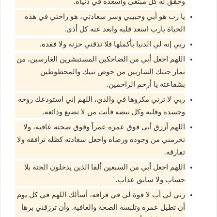
وحقق له كل مبتغى واسعده في دنياه.
يا رب هو أبي وحبيبي وسر سعادتي، هو راحتي في هذه
الحياة يارب اسعد قلبه وابعد عنه كل أذى.
ربي إنه لي الدنيا بأكملها فلا تذقني حزنه ولا فقده.
اللهم اجعل أبي من الضاحكين المستبشرين الغارسين، من
ثمار جنتك الشاربين من حوض نبيك والمحظوظين
بشفاعته يا أرحم الراحمين.
ربي لا ترني مكروها في والدي، اللهم إني استودعك روحه
وجسده وقلبه وكل نبضه فأنت من لا تضيع ودائعه.
اللهم أرزق أبي فوق عمره عمراً وفوق صحته عافيه، ولا
تحرمني من وجوده ورضاه واجعل سعادته كظله ترافقه ولا
تفارقه.
اللهم اجعل أبي من السبعين ألفا الذين يدخلون الجنة بلا
حساب ولا سابق عذاب.
ربي لي أب لا قوة لي في فراقه، أسألك اللهم في كل يوم
أن تطيل عمره وتلبسه الصحة والعافية. وأن ترزقني برها