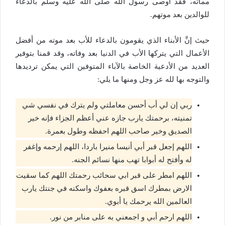
مماته، فقد أوصى رسول الله صلى الله عليه وسلم بالدعاء
للوالدين بعد موتهم.
حيث إنَّ الأبناء الذي يقومون بالدعاء للأب بعد موته من أفضل
الأعمال التي يتركها الأب في الدنيا بعد وفاته، وقد قمنا بتوفير
العديد من الأدعية الخاصة بالآباء المتوفين التي يمكن ترديدها
والتوجه بها لله عز وجل ومنها ما يلي:
ربي إن لي أب أحسن معاملتي ولم يترك في نفسي شي
تمنيته، برحمتك يارب جازه عني أعظم الجزاء فإنه خير
الصديق وخير صاحب اللهم احفظه وطول بعمرة.
اللهم إجعل قبر أبي أنيسا منيرا باردا، اللهم إرحمه وإغفر
له وأفتح له أبوابا تهب منها نسائم الجنه.
اللهم امطر على قبر ابي سحائب رحمتك اللهم كما سقيت
الارض بمطرك اسق قبره بعفوك واسكنه في جنتك يارب
العالمين الله يرحمك يا أبوي.
اللهم ارحم أبي و اجمعني به على منابر من نور.