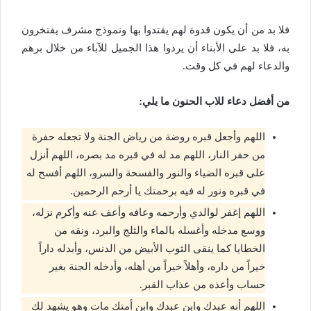
فلا بد من أن يكون قدوة لهم يقتدوا بها ونموذج مشرف يفتخرون
به، فلا بد على الأبناء أن يردوا هذا الجميل للآباء من خلال برهم
والدعاء لهم في كل وقت.
من أفضل دعاء للاب الحنون ما يلي:
اللهم وأجعل قبره روضة من رياض الجنة ولا تجعله حفرة
من حفر النار، اللهم مد له في قبره مد بصره، اللهم أنزل
على قبره الضياء والنور والفسحة والسرو، اللهم أفسح له
في قبره ونور له فيه برحمتك يا أرحم الرحمين.
اللهم إغفر لوالدي وأرحمه وعافه وأعف عنه وأكرم نزله،
ووسع مدخله وأغسله بالماء والثلج والبرد، ونقه من
الخطايا كما ينقى الثوب الأبيض من الدنس، وأبدله داراً
خيراً من داره، وأهلاً خيراً من أهله، وأدخله الجنة بغير
حساب وأعذه من عذاب القبر.
اللهم أنه عبدك وابن عبدك وابن أمتك مات وهو يشهد لك