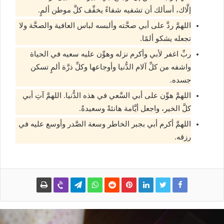
إلَّاك، أسألك أن تشفيه شفاءً يخفِّف كلَّ موطن ألمٍ.
اللهمَّ ردَّ على أبي صحَّته وألبسه لباس العافية والصحَّة ولا
تجعله يشكو ألمًا.
ربِّ اغفر لأبي وأكرم نزله وهوِّن عليه سعيه في الحياة
واشفه من كلِّ آلام الدُّنيا وأوجاعها وكلِّ ذرَّة ألمٍ تسكن
جسده.
اللهمَّ هوِّن على أبي السَّعي في هذه الدُّنيا. اللهمَّ آتِ أبي
كلَّ الخير، واجعل أيَّامة هانئةً وسعيدةً.
اللهمَّ أكرم أبي بجبر الخاطر وسعة الصَّدر وأوسع عليه في
رزقه.