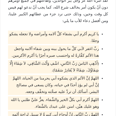
لقد أمرنا الله عز وجل ببر الوالدين، وطاعتهم في جميع أومرهم
دون أنّ يكون أمر يخالف شرع الله، كما يجب أنّ ندعو لهم فيس
كل وقت وحين، وذلك حتى نرد جزء من عطائهم الكبير علينا،
ومن أفضل دعاء للأب ما يلي:
يا كريم أكرم أبي بشفاء كلِّ آلامه وأمراضه ولا تجعله يشكو
وجعًا.
ربِّ اغفر لأبي كلَّ ما يحول بينه وبين شفاء آلامه واجعل
هذا الألم كفَّارةً له واحتسب صبره أجرًا يا أكرم الأكرمين.
(أَذْهِبِ البَاسَ رَبَّ النَّاسِ، اشْفِ وَأَنْتَ الشَّافِي، لاَ شِفَاءَ إِلَّا
شِفَاؤُكَ، شِفَاءً لاَ يُغَادِرُ سَقَمًا).
اللهمَّ إنَّ الألم الذي يشكوه أبي يحرمنا من الحياة، اللهمَّ
إنَّ أبي لم يؤذِ أحدًا في حياته، وكان يسعى في مصالح
البشر، أسألك أن تردَّ عليه صحَّته وتخفِّف وجعه.
اللهمَّ أكرم أبي بكلِّ الخير والشِّفاء. يعزُّ عليَّ طلبي يا الله
وهو عليك هيِّن، امنن على عبدك بالشِّفاء.
اللهمَّ ربَّ النَّاس إنَّ أوجاع أبي كبيرةٌ لا سبيل لراحة ألمه