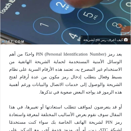
كيف اعرف رمز pin لشريحة
يعد رمز PIN (Personal Identification Number) واحدًا من أهم
الوسائل الأمنية المستخدمة لحماية الشريحة الهاتفية من
الاستخدام غير المصرح به، تعتمد هذه الأرقام السرية على نظام
بسيط وفعال يتطلب إدخال رمز مكون من عدة أرقام لفتح
الشريحة والوصول إلى خدمات الاتصال والبيانات ورغم أهمية
هذه الرموز قد يواجه البعض صعوبة في تذكرها.
أو قد يتعرضون لمواقف تتطلب استعادتها أو تغييرها، في هذا
المقال سوف نقوم بعرض الأساليب المختلفة لمعرفة واستعادة
رمز PIN لشريحة الهاتف الخاصة بك سواء كنت مستخدمًا
لشبكة STC، زين، أو أي مزود خدمة آخر، مع التركيز على