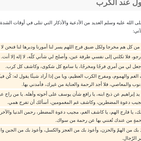
ول عند الكرب
 الله عليه وسلم العديد من الأدعية والأذكار التي تتلى في أوقات الشدة
تي:
 من كل هم مخرجا ولكل ضيق فرج اللهم يسر لنا أمورنا ودبرها لنا فنحن لا 
جو، فلا تكلني إلى نفسي طرفة عين، وأصلح لي شأني كلّه، لا إله إلا أنت.
 اجعل لي من أمري فرجًا ومخرجًا، يا سامع كل شكوى، وكاشف كل كرب.
الغم والهموم، ومفرج الكرب العظيم، ويا من إذا أراد شيئًا يقول له: كُن فيك
وب والمعاصي، فلا أجد الرحمة والعناية من غيرك، فأمدني بها.
يد إبراهيم عن ذبح ابنه، يا رافع شأن يوسف على أخوته وأهله. يا من راح ع
 مُجيب دعوة المضطرين، وكاشف غم المغمومين، أسألك أن تفرج همي.
لك، يا فارج الهم، يا كاشف الغم، مجيب دعوة المضطر، رحمن الدنيا والآخر
مةٍ من عندك تُغنني بها عن رحمة من سواك.
وذ بك من الهمّ والحزن، وأعوذ بك من العجز والكسل، وأعوذ بك من الجبن وا
ر الرّجال.