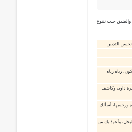
 والضيق حيث تتنوع
نحسن التدبير.
ون، رباه رباه
برة داود، وكاشف
ة ورحيمها، أسألك
لبخل، وأعوذ بك من