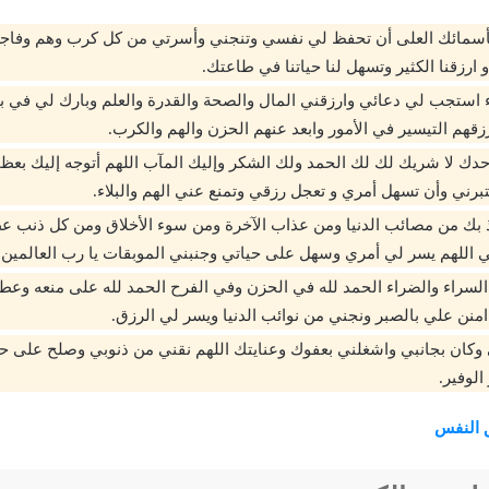
بأسمائك العلى أن تحفظ لي نفسي وتنجني وأسرتي من كل كرب وهم وفاجع
و ارزقنا الكثير وتسهل لنا حياتنا في طاعتك.
ء استجب لي دعائي وارزقني المال والصحة والقدرة والعلم وبارك لي في ب
زقهم التيسير في الأمور وابعد عنهم الحزن والهم والكرب.
ه وحدك لا شريك لك لك الحمد ولك الشكر وإليك المآب اللهم أتوجه إليك بعظ
تبرني وأن تسهل أمري و تعجل رزقي وتمنع عني الهم والبلاء.
ذ بك من مصائب الدنيا ومن عذاب الآخرة ومن سوء الأخلاق ومن كل ذنب عظي
ي اللهم يسر لي أمري وسهل على حياتي وجنبني الموبقات يا رب العالمين.
السراء والضراء الحمد لله في الحزن وفي الفرح الحمد لله على منعه وعطا
امنن علي بالصبر ونجني من نوائب الدنيا ويسر لي الرزق.
 وكان بجانبي واشغلني بعفوك وعنايتك اللهم نقني من ذنوبي وصلح على ح
الوفير.
 النفس