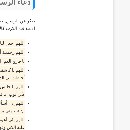
دعاء الرس
يذكر عن الرسول صلى
أدعية فك الكرب كالآ
اللهم اجعل لنا
اللهم رحمتك أر
يا فارج الغم،
اللهم يا كاشف 
أحاطت بي الذن
اللهم يا حابس 
ضُر أيوب، يا
اللهم إني أسأ
أن ترحمني برح
اللهم إنّي أع
غلبة الدّين وقه