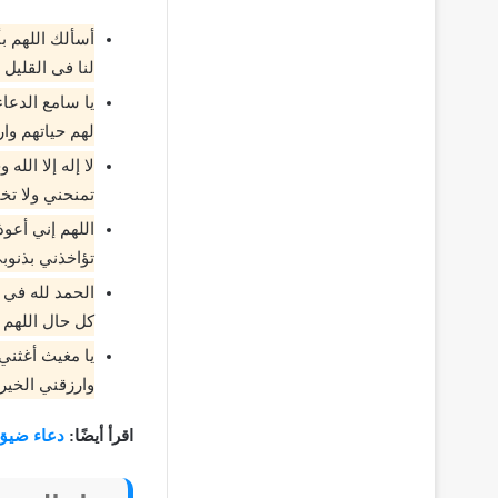
أسألك اللهم 
لنا فى القليل 
يا سامع الدعا
لهم حياتهم وار
لا إله إلا الل
تمنحني ولا تخ
اللهم إني أعو
تؤاخذني بذنوب
الحمد لله في 
كل حال اللهم 
يا مغيث أغثني
وارزقني الخير 
اقرأ أيضًا:
دعاء ضيق