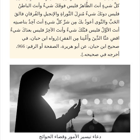
كلِّ شيءٍ أنتَ الظَّاهرُ فليس فوقَكَ شيءٌ وأنتَ الباطنُ
فليس دونَكَ شيءٌ مُنزِلَ التَّوراةِ والإنجيلِ والفُرقانِ فالقَ
الحَبِّ والنَّوى أعوذُ بكَ مِن شرِّ كلِّ شيءٍ أنتَ آخِذٌ بناصيتِه
أنتَ الأوَّلُ فليس قبْلَكَ شيءٌ وأنتَ الآخِرُ فليس بعدَكَ شيءٌ
اقضِ عنَّا الدَّينَ وأَغْنِنا مِن الفقرِ).[رواه ابن حبان، في
صحيح ابن حبان، عن أبو هريرة، الصفحة أو الرقم: 966،
أخرجه في صحيحه.].
دعاء تيسير الأمور وقضاء الحوائج