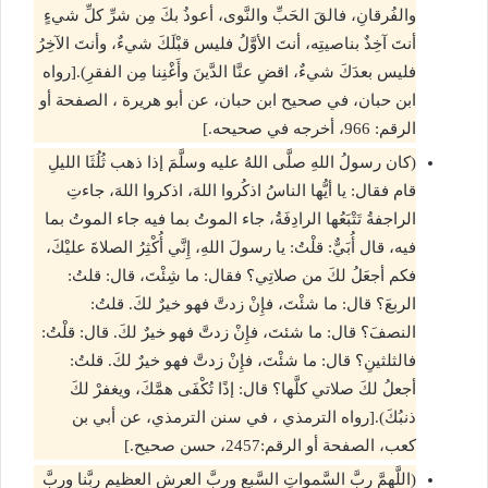
والفُرقانِ، فالقَ الحَبِّ والنَّوى، أعوذُ بكَ مِن شرِّ كلِّ شيءٍ
أنتَ آخِذٌ بناصيتِه، أنتَ الأوَّلُ فليس قبْلَكَ شيءٌ، وأنتَ الآخِرُ
فليس بعدَكَ شيءٌ، اقضِ عنَّا الدَّينَ وأَغْنِنا مِن الفقرِ).[رواه
ابن حبان، في صحيح ابن حبان، عن أبو هريرة ، الصفحة أو
الرقم: 966، أخرجه في صحيحه.]
(كان رسولُ اللهِ صلَّى اللهُ عليه وسلَّمَ إذا ذهب ثُلُثَا الليلِ
قام فقال: يا أيُّها الناسُ اذكُروا اللهَ، اذكروا اللهَ، جاءتِ
الراجفةُ تَتْبَعُها الرادِفَةُ، جاء الموتُ بما فيه جاء الموتُ بما
فيه، قال أُبَيٌّ: قلْتُ: يا رسولَ اللهِ، إِنَّي أُكْثِرُ الصلاةَ عليْكَ،
فكم أجعَلُ لكَ من صلاتِي؟ فقال: ما شِئْتَ، قال: قلتُ:
الربعَ؟ قال: ما شئْتَ، فإِنْ زدتَّ فهو خيرٌ لكَ. قلتُ:
النصفَ؟ قال: ما شئتَ، فإِنْ زدتَّ فهو خيرٌ لكَ. قال: قلْتُ:
فالثلثينِ؟ قال: ما شئْتَ، فإِنْ زدتَّ فهو خيرٌ لكَ. قلتُ:
أجعلُ لكَ صلاتي كلَّها؟ قال: إذًا تُكْفَى همَّكَ، ويغفرْ لكَ
ذنبُكَ).[رواه الترمذي ، في سنن الترمذي، عن أبي بن
كعب، الصفحة أو الرقم:2457، حسن صحيح.]
(اللَّهمَّ ربَّ السَّمواتِ السَّبعِ وربَّ العرشِ العظيمِ ربَّنا وربَّ