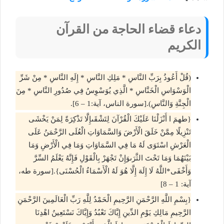
دعاء قضاء الحاجة من القرآن
الكريم
(قُلْ أَعُوذُ بِرَبِّ النَّاسِ * مَلِكِ النَّاسِ * إِلَهِ النَّاسِ * مِنْ شَرِّ
الْوَسْوَاسِ الْخَنَّاسِ * الَّذِي يُوَسْوِسُ فِي صُدُورِ النَّاسِ * مِنَ
الْجِنَّةِ وَالنَّاسِ).[سورة الناس، آية:1 – 6].
{طهمَ ا أَنْزَلْنَا عَلَيْكَ الْقُرْآنَ لِتَشْقَىإِلَّا تَذْكِرَةً لِمَنْ يَخْشَى
تَنْزِيلًا مِمَّنْ خَلَقَ الْأَرْضَ وَالسَّمَاوَاتِ الْعُلَى الرَّحْمَنُ عَلَى
الْعَرْشِ اسْتَوَى لَهُ مَا فِي السَّمَاوَاتِ وَمَا فِي الْأَرْضِ وَمَا
بَيْنَهُمَا وَمَا تَحْتَ الثَّرَىوَإِنْ تَجْهَرْ بِالْقَوْلِ فَإِنَّهُ يَعْلَمُ السِّرَّ
وَأَخْفَى*اللَّهُ لَا إِلَهَ إِلَّا هُوَ لَهُ الْأَسْمَاءُ الْحُسْنَى}.[سورة طه،
آية: 1 – 8]
{بِسْمِ اللَّهِ الرَّحْمَنِ الرَّحِيمِ الْحَمْدُ لِلَّهِ رَبِّ الْعَالَمِينَ الرَّحْمَنِ
الرَّحِيمِ مَالِكِ يَوْمِ الدِّينِ إِيَّاكَ نَعْبُدُ وَإِيَّاكَ نَسْتَعِينُ اهْدِنَا