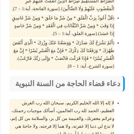
الصِّرَاطَ الْمُسْتَقِيمَ صِرَاطَ الَّذِينَ أَنْعَمْتَ عَلَيْهِمْ غَيْرِ
الْمَغْضُوبِ عَلَيْهِمْ وَلَا الضَّالِّينَ}.[سورة الفاتحة، آية:1 – 7].
(قُلْ أَعُوذُ بِرَبِّ الْفَلَقِ * مِنْ شَرِّ مَا خَلَقَ * وَمِنْ شَرِّ غَاسِقٍ
إِذَا وَقَبَ * وَمِنْ شَرِّ النَّفَّاثَاتِ فِي الْعُقَدِ * وَمِنْ شَرِّ حَاسِدٍ
إِذَا حَسَدَ).[سورة الفلق، آية:1 – 5].
(أَلَمْ نَشْرَحْ لَكَ صَدْرَكَ * وَوَضَعْنَا عَنْكَ وِزْرَكَ * الَّذِي أَنْقَضَ
ظَهْرَكَ * وَرَفَعْنَا لَكَ ذِكْرَكَ * فَإِنَّ مَعَ الْعُسْرِ يُسْرًا * إِنَّ مَعَ
الْعُسْرِ يُسْرًا * فَإِذَا فَرَغْتَ فَانْصَبْ * وَإِلَى رَبِّكَ فَارْغَبْ).
[سورة الشرح، آية: 1 – 8].
دعاء قضاء الحاجة من السنة النبوية
لا إله إلا الله الحليم الكريم، سبحان الله رب العرش
العظيم، الحمد لله رب العالمين، أسألك موجبات رحمتك،
وعزائم مغفرتك، والغنيمة من كل بر، والسلامة من كل إثم،
لا تدع لي ذنبا إلا غفرته، ولا هما إلا فرجته، ولا حاجةَ هي
لك رضا إلا قضيتها يا أرحمَ الراحمين.