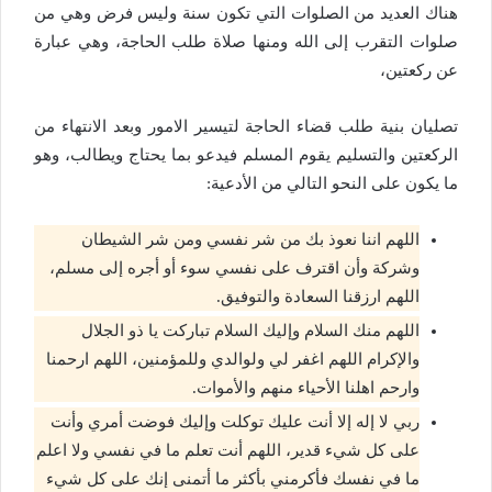
هناك العديد من الصلوات التي تكون سنة وليس فرض وهي من
صلوات التقرب إلى الله ومنها صلاة طلب الحاجة، وهي عبارة
عن ركعتين،
تصليان بنية طلب قضاء الحاجة لتيسير الامور وبعد الانتهاء من
الركعتين والتسليم يقوم المسلم فيدعو بما يحتاج ويطالب، وهو
ما يكون على النحو التالي من الأدعية:
اللهم اننا نعوذ بك من شر نفسي ومن شر الشيطان
وشركة وأن اقترف على نفسي سوء أو أجره إلى مسلم،
اللهم ارزقنا السعادة والتوفيق.
اللهم منك السلام وإليك السلام تباركت يا ذو الجلال
والإكرام اللهم اغفر لي ولوالدي وللمؤمنين، اللهم ارحمنا
وارحم اهلنا الأحياء منهم والأموات.
ربي لا إله إلا أنت عليك توكلت وإليك فوضت أمري وأنت
على كل شيء قدير، اللهم أنت تعلم ما في نفسي ولا اعلم
ما في نفسك فأكرمني بأكثر ما أتمنى إنك على كل شيء