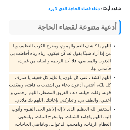
شاهد أيضًا:
دعاء قضاء الحاجة الذي لا يرد
أدعية متنوعة لقضاء الحاجة
اللهم يا كاشف الغم والهموم، ومفرج الكرب العظيم، ويا
من إذا أراد شيئًا يقول له: كُن فيكون، رباه رباه أحاطت بي
الذنوب والمعاصي، فلا أجد الرحمة والعناية من غيرك،
فأمدني بها.
اللهم اكشف عني كل بلوى، يا عالِم كل خفية، يا صارف
كل بليّة، أغثني، أدعوك دعاء من اشتدت به فاقته، وضعُفت
قوته، وقلت حيلته، دعاء الغريق المضطر، اللهم ارحمني و
أغثني، والطف بي، و تداركني بإغاثتك، اللهم بك ملاذي.
أستغفر الله العظيم الذى لا إله إلا هو الحى القيوم وأتوب
إليه، اللهم ياجامع الشتات، ويامخرج النبات، ويامحيي
العظام الرفات، ويامجيب الدعوات، وياقاضي الحاجات،