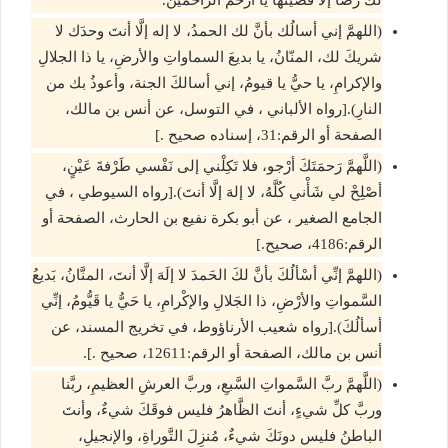
(اللهمَّ إني أسالُك بأنَّ لك الحمدُ، لا إله إلَّا أنتَ وحدَك لا
شريكَ لك، المنّانُ، يا بديعَ السماواتِ والأرضِ، يا ذا الجلالِ
والإكرامِ، يا حيُّ يا قيومُ، إني أسالكَ الجنة، وأعوذُ بك من
النارِ).[رواه الألباني ، في التوسل، عن أنس بن مالك،
الصفحة أو الرقم:31، إسناده صحيح .]
(اللَّهمَّ رَحمَتَكَ أرْجو، فلا تَكِلْني إلى نَفْسي طَرْفةَ عَيْنٍ،
أصْلِحْ لي شَأْني كُلَّهُ، لا إلهَ إلَّا أنتَ).[رواه السيوطي ، في
الجامع الصغير ، عن أبو بكرة نفيع بن الحارث، الصفحة أو
الرقم:4186، صحيح.]
(اللهمَّ إنِّي أسْألُكَ بأنَّ لكَ الحَمدَ لا إلَهَ إلَّا أنتَ، المنَّانُ، بَديعُ
السَّمواتِ والأرْضِ، ذا الجَلالِ والإكْرامِ، يا حَيُّ يا قَيُّومُ، إنِّي
أسألُكَ).[رواه شعيب الأرناؤوط، في تخريج المسند، عن
أنس بن مالك، الصفحة أو الرقم:12611، صحيح .].
(اللَّهمَّ ربَّ السَّمواتِ السَّبعِ، وربَّ العرشِ العظيمِ، ربَّنا
وربَّ كلِّ شيءٍ، أنتَ الظَّاهرُ فليس فوقَكَ شيءٌ، وأنتَ
الباطنُ فليس دونَكَ شيءٌ، مُنزِلَ التَّوراةِ، والإنجيلِ،