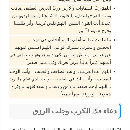
اللهمّ ربّ السماوات والأرض وربّ العرش العظيم، ضاقت
ومنك الفرج يا عظيم يا حليم، اللهمّ أعنا وأمددنا بقوّةٍ من
عندك أنت القويّ المتين، اللهمّ نفّس كربتنا، وأنر ظلمتنا
وفرّج همومنا آمين.
ما علمت وما لم أعلم، اللهم أدخلني في درعك
الحصين واسترني بسترك الواقي، اللهم اطمس عيونهم
عن عيوبي ومواطن ضعفي لكي لا يستغلونها، واجعلني في
أعينهم كبيراً عالياً عزيزاً بعزتك وفي عيني صغيراًَ.
اللهم أنت القريب .. وأنت الصاحب والحبيب .. وأنت الوحيد
المجيب .. وأنت الشافي الطبيب .. وأنت الذي تعلم ما نريد
.. اللهم ارحم ضعفنا .. وآمن روعنا .. وأسعد قلوبنا .. وفرج
همومنا .. وارزقنا صبراً جميلاً.
دعاء فك الكرب وجلب الرزق
إنّ الله تبارك وتعالى يعطي الرزق الوفير والكثير لمن يشاء وفي