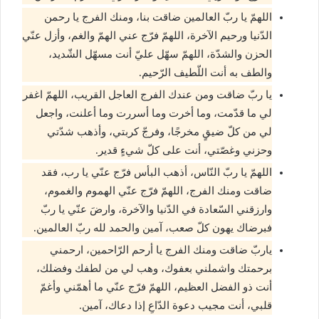
اللهمّ يا ربّ العالمين ضاقت بنا، ومنك الفرج يا رحمن
الدّنيا ورحيم الآخرة، اللهمّ فرّج عني الهمّ والغم، وأزل عنّي
الحزن والشدّة، اللهمّ سهّل عليّ أنت مسهّل الشّديد،
والطف به أنت اللّطيف الرّحيم.
يا ربّ ضاقت ومن عندك الفرج العاجل القريب، اللهمّ اغفر
لي ما قدّمت، وما أخرت وما أسررت وما أعلنت، واجعل
لي من كلّ ضيقٍ مخرجًا، وفرجّ كربتي، وأذهب شدّتي
وحزني وغصّتي، أنت على كلّ شيءٍ قدير.
اللهمّ يا ربّ النّاس، أذهب البأس فرّج عنّي يا رب، فقد
ضاقت ومنك الفرج، اللهمّ فرّج عنّي الهموم والغموم،
وارزقني السّعادة في الدّنيا والآخرة، وارضَ عنّي يا ربّ
فبرضاك يهون كلّ صعب، آمين والحمد لله ربّ العالمين.
ياربّ ضاقت ومنك الفرج يا أرحم الرّاحمين، ارحمني
برحمتك واشملني بعفوك، وهب لي من لطفك وفضلك،
أنت ذو الفضل العظيم، اللهمّ فرّج عنّي ما أهمّني وأغمّ
قلبي، أنت مجيب دعوة الدّاعِ إذا دعاك، آمين.