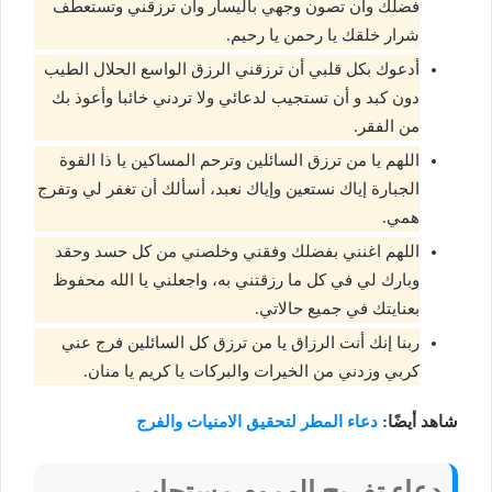
فضلك وأن تصون وجهي باليسار وأن ترزقني وتستعطف
شرار خلقك يا رحمن يا رحيم.
أدعوك بكل قلبي أن ترزقني الرزق الواسع الحلال الطيب
دون كبد و أن تستجيب لدعائي ولا تردني خائبا وأعوذ بك
من الفقر.
اللهم يا من ترزق السائلين وترحم المساكين يا ذا القوة
الجبارة إياك نستعين وإياك نعبد، أسألك أن تغفر لي وتفرج
همي.
اللهم اغنني بفضلك وفقني وخلصني من كل حسد وحقد
وبارك لي في كل ما رزقتني به، واجعلني يا الله محفوظ
بعنايتك في جميع حالاتي.
ربنا إنك أنت الرزاق يا من ترزق كل السائلين فرج عني
كربي وزدني من الخيرات والبركات يا كريم يا منان.
شاهد أيضًا:
دعاء المطر لتحقيق الامنيات والفرج
دعاء تفريج الهموم مستجاب