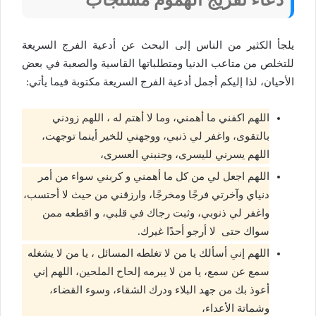
يلجأ الكثير من الناس إلى البحث عن أدعية الفرج السريعة
للتخلص من متاعب الدنيا ومتطلباتها القاسية والصعبة في بعض
الأحيان، لذا إليكم أجمل أدعية الفرج السريعة مكتوبة فيما يأتي:
اللهم اكفني ما أهمني، وما لا أهتم له ، اللهم زودني
بالتقوى، واغفر لي ذنبي، ووجهني للخير أينما توجهت،
اللهم يسرني لليسرى، وجنبني العسرى،
اللهم اجعل لي من كل ما أهمني و كربني سواء من أمر
دنياي وآخرتي فرجًا ومخرجًا، وارزقني من حيث لا أحتسب،
واغفر لي ذنوبي، وثبت رجاك في قلبي، و اقطعه ممن
سواك حتى لا أرجو أحدًا غيرك.
اللهم إني أسألك يا من لا تغلطه المسائل ، يا من لا يشغله
سمع عن سمع، يا من لا يبرمه إلحاح الملحين، اللهم إني
أعوذ بك من جهد البلاء ودرك الشقاء، وسوء القضاء،
وشماتة الأعداء،