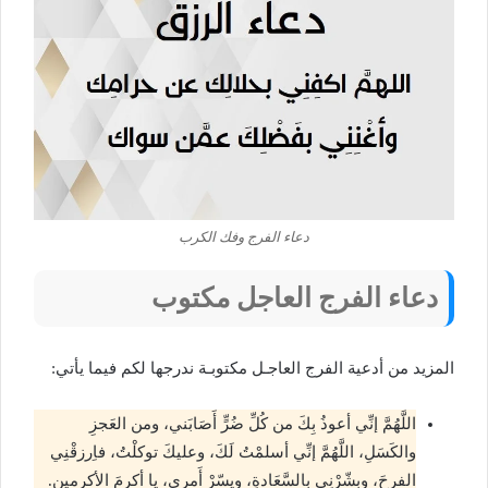
دعاء الفرج وفك الكرب
دعاء الفرج العاجل مكتوب
المزيد من أدعية الفرج العاجـل مكتوبـة ندرجها لكم فيما يأتي:
اللَّهُمَّ إنِّي أعوذُ بِكَ من كُلِّ ضُرٍّ أَصَابَني، ومن العَجزِ
والكَسَلِ، اللَّهُمَّ إنِّي أسلمْتُ لَكَ، وعليكَ توكلْتُ، فاِرزقْنِي
الفرحَ، وبشّرْنِي بالسَّعَادةِ، ويسّرْ أَمري، يا أكرمَ الأكرمين.