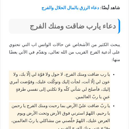
شاهد أيضًا:
دعاء الرزق بالمال الحلال والفرج
دعاء يارب ضاقت ومنك الفرج
يبحث الكثير من الأشخاص عن حالات الواتس اب التي تحتوي
على أدعية الفرج القريب من الله تعالى، ونقدّم في الآتي بعضًا
منها:
يا رب ضاقت ومنك الفرج، لا حول ولا قوّة لي إلّا بك، ولا
عون لي إلّا أنت، لجأت إليك وتوكّلت عليك، وفوّضت أمري
إليك، فأصلح لي شأني كلّه ولا تكلني إلى نفسي طرفةٍ
عينٍ يا ربّ العالمين.
يا ربّ ضاقت عليّ الأرض بما رحبت ومنك الفرج يا رحمن
يا رحيم، اللهمّ استرني فوق الأرض وتحت الأرض ويوم
العرض عليك، اللهمّ خلّصني من مشاكلي يا ربّ العالمين،
وفرّج عني منك الفرج القريب.