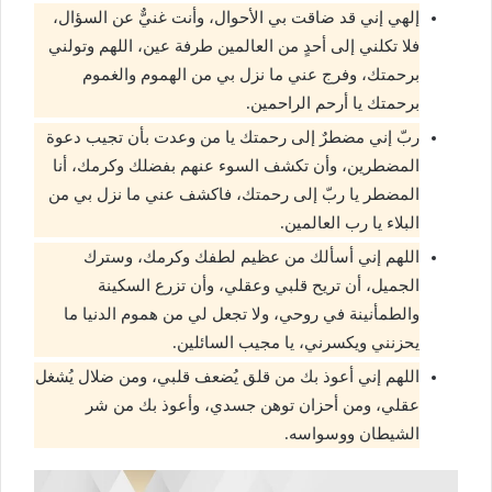
إلهي إني قد ضاقت بي الأحوال، وأنت غنيٌّ عن السؤال،
فلا تكلني إلى أحدٍ من العالمين طرفة عين، اللهم وتولني
برحمتك، وفرج عني ما نزل بي من الهموم والغموم
برحمتك يا أرحم الراحمين.
ربّ إني مضطرٌ إلى رحمتك يا من وعدت بأن تجيب دعوة
المضطرين، وأن تكشف السوء عنهم بفضلك وكرمك، أنا
المضطر يا ربّ إلى رحمتك، فاكشف عني ما نزل بي من
البلاء يا رب العالمين.
اللهم إني أسألك من عظيم لطفك وكرمك، وسترك
الجميل، أن تريح قلبي وعقلي، وأن تزرع السكينة
والطمأنينة في روحي، ولا تجعل لي من هموم الدنيا ما
يحزنني ويكسرني، يا مجيب السائلين.
اللهم إني أعوذ بك من قلق يُضعف قلبي، ومن ضلال يُشغل
عقلي، ومن أحزان توهن جسدي، وأعوذ بك من شر
الشيطان ووسواسه.