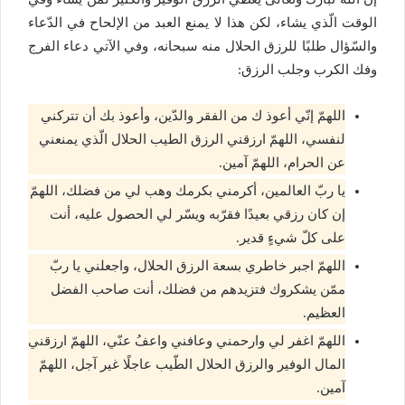
الوقت الّذي يشاء، لكن هذا لا يمنع العبد من الإلحاح في الدّعاء
والسّؤال طلبًا للرزق الحلال منه سبحانه، وفي الآتي دعاء الفرج
وفك الكرب وجلب الرزق:
اللهمّ إنّي أعوذ ك من الفقر والدّين، وأعوذ بك أن تتركني
لنفسي، اللهمّ ارزقني الرزق الطيب الحلال الّذي يمنعني
عن الحرام، اللهمّ آمين.
يا ربّ العالمين، أكرمني بكرمك وهب لي من فضلك، اللهمّ
إن كان رزقي بعيدًا فقرّبه ويسّر لي الحصول عليه، أنت
على كلّ شيءٍ قدير.
اللهمّ اجبر خاطري بسعة الرزق الحلال، واجعلني يا ربّ
ممّن يشكروك فتزيدهم من فضلك، أنت صاحب الفضل
العظيم.
اللهمّ اغفر لي وارحمني وعافني واعفُ عنّي، اللهمّ ارزقني
المال الوفير والرزق الحلال الطّيب عاجلًا غير آجل، اللهمّ
آمين.