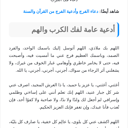
شاهد أيضًا:
دعاء الفرج وأدعية الفرج من القرآن والسنة
أدعية عامة لفك الكرب والهم
اللهم بك ملاذي، اللهم أتوسل إليك باسمك الواحد، والفرد
الصمد، وباسمك العظيم فرج عني ما أمسيت فيه، وأصبحت
فيه، حتى لا يخامر خاطري وأوهامي غبار الخوف من غيرك، ولا
يشغلني أثر الرجاء من سواك، أجرني، أجرني، أجرني، يا الله.
أغثني، أغثني، يا عزيز يا حميد، يا ذا العرش المجيد، اصرف عني
شر كل جبار عنيد، اللهم إنك تعلم أنني على إساءتي وظلمي
وإسرافي لم أجعل لك ولدًا ولا ندًا، ولا صاحبة ولا كفوًا أحد، فإن
تُعذب فأنا عبدك، وإن تغفر فإنك العزيز الحكيم.
اللهم اكشف عني كل بلوى، يا عالِم كل خفية، يا صارف كل بليّة،