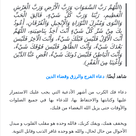
(اللَّهُمَّ رَبَّ السَّمَوَاتِ وَرَبَّ الْأَرْضِ وَرَبَّ الْعَرْشِ
الْعَظِيمِ، رَبَّنَا وَرَبَّ كُلِّ شَيْءٍ، فَالِقَ الْحَبِّ
وَالنَّوَى وَمُنْزِلَ التَّوْرَاةِ وَالْإِنْجِيلِ وَالْفُرْقَانِ، أَعُوذُ
بِكَ مِنْ شَرِّ كُلِّ شَيْءٍ أَنْتَ آخِذٌ بِنَاصِيَتهِِ، اللَّهُمَّ
أَنْتَ الْأوََّلُ فَلَيْسَ قَبْلَكَ شَيْءٌ، وَأَنْتَ الْآخِرُ فَلَيْسَ
بَعْدَكَ شَيْءٌ، وَأَنْتَ الظَّاهِرُ فَلَيْسَ فَوْقَكَ شَيْءٌ،
وَأَنْتَ الْبَاطِنُ فَلَيْسَ دُونَكَ شَيْءٌ، اقْضِ عَنَّا الدَّيْنَ
وَأَغْنِنَا مِنَ الْفَقْرِ).
شاهد أيضًا:
دعاء الفرج والرزق وقضاء الدين
دعاء فك الكرب من أشهر الأدعية التي يجب عليك الاستمرار
عليها وكتابتها والاحتفاظ بها، للدعاء بها في جميع الصلوات
والأوقات حتى يزيل الله البغضاء من قلبك،
ويخفف همك، ويفك كربك، فالله وحده هو مقلب القلوب و مبدل
الأحوال من حال لحال، والله هو وحده غافر الذنب وقابل التوبة.