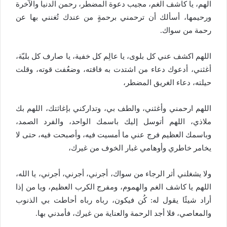
الهم، يا كاشف الغم، مجيب دعوة المضطر، رحمن الدنيا والآخرة
ورحيمها، أسألك أن ترحمني برحمةٍ من عندك تُغنني بها عن
رحمة من سواك.
اللهم اكشف عني كل بلوى، يا عالِم كل خفية، يا صارف كل بليّة،
أغثني، أدعوك دعاء من اشتدت به فاقته، وضعُفت قوته، وقلت
حيلته، دعاء الغريق المضطر،
اللهم ارحمني وأغثني، والطف بي، وتداركني بإغاثتك، اللهم بك
ملاذي، اللهم أتوسل إليك باسمك الواحد، والفرد الصمد،
وباسمك العظيم فرج عني ما أمسيت فيه، وأصبحت فيه، حتى لا
يخامر خاطري وأوهامي غبار الخوف من غيرك،
ولا يشغلني أثر الرجاء من سواك، أجرني، أجرني، أجرني، يا الله،
اللهم يا كاشف الغم والهموم، ومفرج الكرب العظيم، ويا من إذا
أراد شيئًا يقول له: كُن فيكون، رباه رباه أحاطت بي الذنوب
والمعاصي، فلا أجد الرحمة والعناية من غيرك، فأمدني بها.