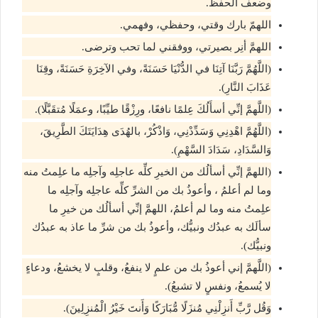
وضعف الحفظ.
اللهمّ بارك وقتي، وحفظي، وفهمي.
اللهمَّ أنِر بصيرتي، ووفقني لما تحب وترضى.
(اللَّهُمَّ رَبَّنَا آتِنَا في الدُّنْيَا حَسَنَةً، وفي الآخِرَةِ حَسَنَةً، وقِنَا
عَذَابَ النَّارِ).
(اللَّهمَّ إنِّي أسأَلُكَ عِلمًا نافعًا، ورِزْقًا طيِّبًا، وعمَلًا مُتقَبَّلًا).
(اللَّهُمَّ اهْدِنِي وَسَدِّدْنِي، وَاذْكُرْ، بالهُدَى هِدَايَتَكَ الطَّرِيقَ،
وَالسَّدَادِ، سَدَادَ السَّهْمِ).
(اللهمَّ إنِّي أسألُك من الخيرِ كلِّه عاجلِه وآجلِه ما علِمتُ منه
وما لم أعلمُ ، وأعوذُ بك من الشرِّ كلِّه عاجلِه وآجلِه ما
علِمتُ منه وما لم أعلمُ، اللهمَّ إنِّي أسألُك من خيرِ ما
سألَك به عبدُك ونبيُّك، وأعوذُ بك من شرِّ ما عاذ به عبدُك
ونبيُّك).
(اللَّهمَّ إني أعوذُ بك من علمٍ لا ينفعُ، وقلبٍ لا يخشعُ، ودعاءٍ
لا يُسمعُ، ونفسٍ لا تشبعُ).
وَقُل رَّبِّ أَنزِلْنِي مُنزَلًا مُّبَارَكًا وَأَنتَ خَيْرُ الْمُنزِلِينَ).