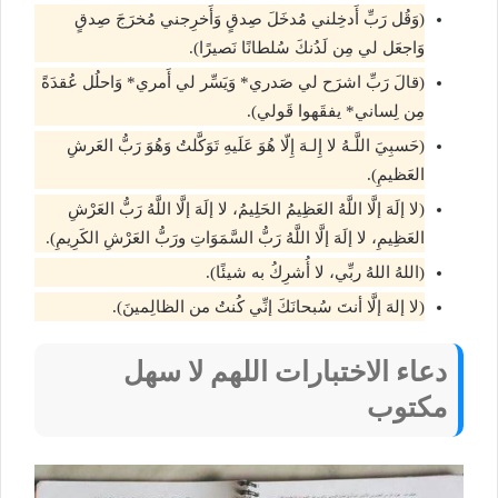
(وَقُل رَبِّ أَدخِلني مُدخَلَ صِدقٍ وَأَخرِجني مُخرَجَ صِدقٍ
وَاجعَل لي مِن لَدُنكَ سُلطانًا نَصيرًا).
(قالَ رَبِّ اشرَح لي صَدري* وَيَسِّر لي أَمري* وَاحلُل عُقدَةً
مِن لِساني* يفقَهوا قَولي).
(حَسبِيَ اللَّـهُ لا إِلـهَ إِلّا هُوَ عَلَيهِ تَوَكَّلتُ وَهُوَ رَبُّ العَرشِ
العَظيمِ).
(لا إلَهَ إلَّا اللَّهُ العَظِيمُ الحَلِيمُ، لا إلَهَ إلَّا اللَّهُ رَبُّ العَرْشِ
العَظِيمِ، لا إلَهَ إلَّا اللَّهُ رَبُّ السَّمَوَاتِ ورَبُّ العَرْشِ الكَرِيمِ).
(اللهُ اللهُ ربِّي، لا أُشرِكُ به شيئًا).
(لا إلهَ إلَّا أنتَ سُبحانَكَ إنِّي كُنتُ من الظالِمينَ).
دعاء الاختبارات اللهم لا سهل
مكتوب