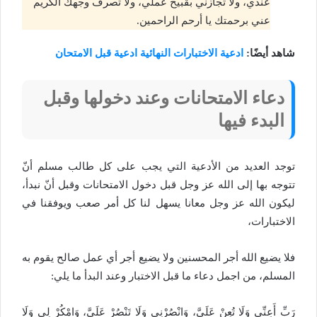
عندي، ولا تجازني بقبيح عملي، ولا تصرف وجهك الكريم
عني برحمتك يا أرحم الراحمين.
شاهد أيضًا:
ادعية الاختبارات النهائية ادعية قبل الامتحان
دعاء الامتحانات وعند دخولها وقبل
البدء فيها
توجد العديد من الأدعية التي يجب على كل طالب مسلم أنّ
تتوجه بها إلى الله عز وجل قبل دخول الامتحانات وقبل أنّ نبدأ،
ليكون الله عز وجل معانا يسهل لنا كل أمر صعب ويوفقنا في
الاختبارات،
فلا يضيع الله أجر المحسنين ولا يضيع أجر أي عمل صالح يقوم به
المسلم، من اجمل دعاء ما قبل الاختبار وعند البدأ ما يلي:
رَبِّ أَعِنِّي وَلَا تُعِنْ عَلَيَّ، وَانْصُرْنِي وَلَا تَنْصُرْ عَلَيَّ، وَامْكُرْ لِي وَلَا