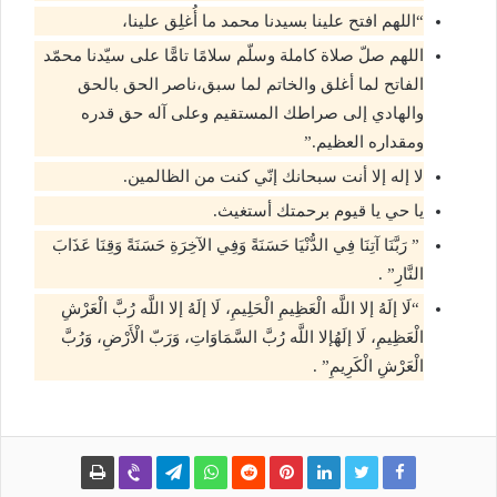
“اللهم افتح علينا بسيدنا محمد ما أُغلِق علينا،
اللهم صلّ صلاة كاملة وسلّم سلامًا تامًّا على سيّدنا محمّد
الفاتح لما أغلق والخاتم لما سبق،ناصر الحق بالحق
والهادي إلى صراطك المستقيم وعلى آله حق قدره
ومقداره العظيم.”
لا إله إلا أنت سبحانك إنّي كنت من الظالمين.
يا حي يا قيوم برحمتك أستغيث.
” رَبَّنَا آتِنَا فِي الدُّنْيَا حَسَنَةً وَفِي الآخِرَةِ حَسَنَةً وَقِنَا عَذَابَ
النَّارِ” .
“لَا إلَهُ إلا اللَّه الْعَظِيمِ الْحَلِيمِ، لَا إلَهُ إلا اللَّه رُبَّ الْعَرْشِ
الْعَظِيمِ، لَا إلَهُإلا اللَّه رُبَّ السَّمَاوَاتِ، وَرَبّ الْأَرْضِ، وَرُبَّ
الْعَرْشِ الْكَرِيمِ” .