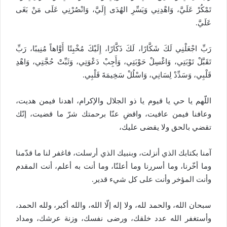
تَمْكُرْ عَلَيَّ، وَاهْدِنِي وَيَسِّرِ الهُدَى إِلَيَّ، وَانْصُرْنِي عَلَى مَنْ بَغَى
عَلَيَّ.
رَبِّ اجْعَلْنِي لَكَ شَكَّارًا، لَكَ ذَكَّارًا، إِلَيْكَ مُخْبِتًا أَوَّاهاً مُنِيبًا، رَبِّ
تَقَبَّلْ تَوْبَتِي، وَاغْسِلْ حَوْبَتِي، وَأَجِبْ دَعْوَتِي، وَثَبِّتْ حُجَّتِي، وَاهْدِ
قَلْبِي، وَسَدِّدْ لِسَانِي، وَاسْلُلْ سَخِيمَةَ قَلْبِي.
اللّهم يا حي يا قيوم يا ذو الجلال والإكرام، اهدنا فيمن هديت،
وعافنا فيمن عافيت، واقضِ عنّا برحمتك شرّ ما قضيت، إنّك
تقضي بالحق ولا يقضى عليك،
آمنا بكتابك الذي أنزلت، وبنبيك الذي أرسلت، فاغفر لنا ما قدّمنا
وما أخّرنا، وما أسررنا وما أعلنّا، وما أنت به أعلم، أنت المقدم
وأنت المؤخر وأنت على كل شيء قدير.
سبحان الله، والحمد لله، ولا إله إلّا الله، والله أكبر، ولله الحمد،
وأستغفر الله عدد خلقك، ورضى نفسك، وزنة عرشك، ومداد