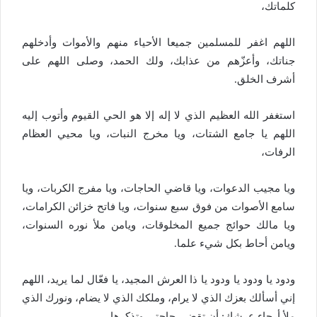
كلماتك،
اللهم اغفر للمسلمين جميعا الأحياء منهم والأموات وأدخلهم
جناتك، وأعزّهم من عذابك، ولك الحمد، وصلى اللهم على
أشرف الخلق.
استغفر الله العظيم الذي لا إله إلا هو الحي القيوم وأتوب إليه
اللهم يا جامع الشتات، ويا مخرج النبات، ويا محيي العظام
الرفات،
ويا مجيب الدعوات، ويا قاضي الحاجات، ويا مفرج الكربات، ويا
سامع الأصوات من فوق سبع سنوات، ويا فاتح خزائن الكرامات،
ويا مالك حوائج جميع المخلوقات، ويامن ملأ نوره السنوات،
ويامن أحاط بكل شيء علما.
ودود يا ودود يا ودود يا ذا العرش المجيد، يا فعّال لما يريد، اللهم
إني أسألك بعزك الذي لا يرام، وملكك الذي لا يضام، ونورك الذي
ملأ أرجاء عرشك: أن تقضي حاجتي وتذكرها.