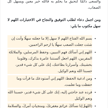
والسعى دائمًا لتحيق ما يحلم به فالله خير معين ويسهل كل
الصعاب،
ومن اجمل دعاء لطلب التوفيق والنجاح في الاختبارات اللهم لا
سهل مكتوب ما يلي:
بسم الله الفتاح اللهم لا سهل إلا ما جعلته سهلًا وأنت إن
شئت جعلت الصعب سهلًا يا ارحم الراحمين.
اللهم إني أسألك فهم النبيين، وحفظ المرسلين، والملائكة
المقربين، اللهم اجعل ألسنتنا عامرة بذكرك، وقلوبنا
بخشيتك. وأسرارنا بطاعتك، إنك على كل شيء قدير،
حسبنا الله ونعم الوكيل.
ومن ادعية الحفظ: اللهم إني أستودعك ما قرأت وما
حفظت وما تعلمت.
فرده عند حاجتي إليه، إنك على كل شيء قدير، حسبنا الله
ونعم الوكيل
(اللهمَّ إنا نسألكَ عزائمَ مغفرتكَ، ومنجياتِ أمركَ، والسلامةَ