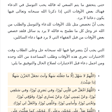
حتى يتحقق ما يتم السعي له فالله يحب التوسل في الدعاء
فهناك بعض الأوقات التي إذا ذكرنا الله سبحانه وتعالى فيها
يكون دعائنا لا يرد.
يجب أنّ نخصص مثل تلك الأوقات للدعاء والتوسل والطلب من
الله عز وجل كل ما نطمح به فالله لا يرد يد سائل فلقد خصص
بعض الأوقات من قبل الفقهاء التي لا يرد فيها دعاء السائلين،
التي يجب أنّ يتضرعوا فيها لله سبحانه جل وعلى الطلاب وقت
الاختبارات تحري هذه الأوقات وطلب المساعدة من الله وحده
ومن اجمل دعاء قبل الاختبارات لصلاح الحال والتوفيق ما يلي:
(اللَّهمَّ لا سَهْلَ إلَّا ما جعَلْتَه سَهلًا وأنتَ تجعَلُ الحَزْنَ سَهلًا
إذا شِئْتَ).
(اللَّهُمَّ اجْعَلْ في قَلْبِي نُورًا، وفي بَصَرِي نُورًا، وفي سَمْعِي
نُورًا، وعَنْ يَمِينِي نُورًا، وعَنْ يَسارِي نُورًا، وفَوْقِي نُورًا،
وتَحْتي نُورًا، وأَمامِي نُورًا، وخَلْفِي نُورًا، واجْعَلْ لي نُورًا).
(اللَّهُمَّ صَلِّ علَى مُحَمَّدٍ، وعلَى آلِ مُحَمَّدٍ، كما صَلَّيْتَ علَى