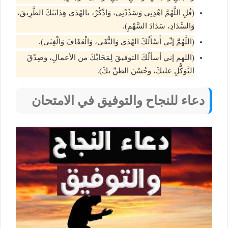
(قُلِ اللَّهُمَّ اهْدِنِي وَسَدِّدْنِي، وَاذْكُرْ، بالهُدَى هِدَايَتَكَ الطَّرِيقَ،
وَالسَّدَادِ، سَدَادَ السَّهْمِ).
(اللَّهُمَّ إنِّي أَسْأَلُكَ الهُدَى وَالتُّقَى، وَالْعَفَافَ وَالْغِنَى).
(اللهم إني أسألُكَ التوفيقَ لِمَحَابِّكَ من الأعمالِ، وصِدْقَ
التَّوَكُّلِ عليكَ، وحُسْنَ الظنِّ بكَ).
دعاء للنجاح والتوفيق في الامتحان