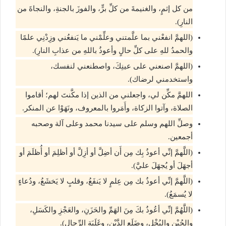
من كل إثمٍ، والغنيمةَ من كلِّ برٍّ، والفوزَ بالجنةِ، والنجاةَ من
النارِ).
(اللهمَّ انفعْني بما علَّمتني وعلِّمْني ما يَنفعُني وزِدْنِي علمًا
والحمدُ للهِ على كلِّ حالٍ وأعوذُ باللهِ من عذابِ النارِ).
(اللهمَّ اصنعني على عينِكَ، واصطنعني لنفسك،
واستخدمني لرضاك).
اللهمَّ مكِّن لي، واجعلني من الذين إذا مكَّنتَ لهم؛ أقاموا
الصلاة، وآتوا الزكاة، وأَمَروا بالمعروف، ونَهَوْا عن المنكر.
وصلِّ اللهم وسلم على سيدنا محمد وعلى آلة وصحبه
أجمعين.
(اللَّهمَّ إنِّي أعوذُ بِك مِن أَن أضِلَّ أو أزِلَّ أو أظلِمَ أو أُظلَمَ أو
أجهَلَ أو يُجهَلَ عليَّ).
(اللَّهمَّ إنِّي أعوذُ بك مِن عِلمٍ لا يَنفَعُ، وقلبٍ لا يَخشَعُ، ودُعاءٍ
لا يُسمَعُ).
(اللَّهُمَّ إنِّي أعُوذُ بكَ مِنَ الهَمِّ والحَزَنِ، والعَجْزِ والكَسَلِ،
والجُبْنِ والبُخْلِ، وضَلَعِ الدَّيْنِ، وغَلَبَةِ الرِّجالِ).