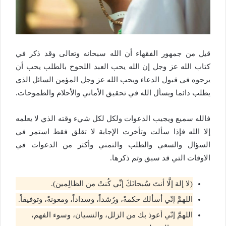
قيل من جمهور الفقهاء أن الله سبحانه وتعالى وقد ذكر في
كتاب الله عز وجل إن الله يحب العبد اللحوح بالطلب يحب أن
يرجوه في قبول الدعاء ويحب الله عز وجل المؤمن السائل الذي
يطلب دائما ويسأل الله في تحقيق الأماني والأحلام والطموحات.
فالله سميع ويجيب الدعوات ولكل لكل شيء وقته الذي لا يعلمه
إلا الله فإذا سألت وتأخرت الإجابة لا تقلق فقط استمر في
السؤال والسعي والطلب والتمني وأكثر من الدعوات في
الاوقات التي قد سبق وتم ذكرها.
(لا إلهَ إلَّا أنتَ سُبحانَكَ إنِّي كُنتُ من الظالِمين).
اللهمَّ إنّي أسألك حكمةً، ورُشداً، وسداداً، ومعونةً، وتوفيقاً.
اللهمَّ إنّي أعوذ بك من الزلل، والنسيان، وسوء الفهم،