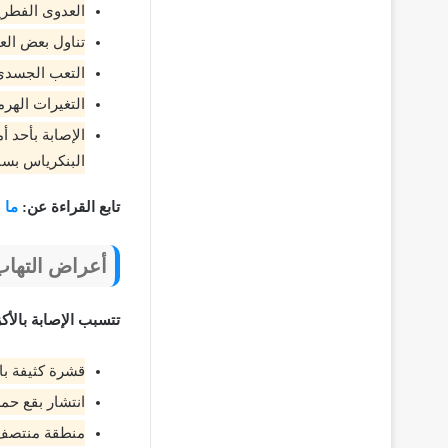
العدوى الفطري
تناول بعض العق
التعب الجسدي
التغيرات الهرم
الإصابة بأحد 
البنكرياس بسب
تابع القراءة عن:
ما 
أعراض التهاب
تتسبب الإصابة بالأك
قشرة كثيفة با
انتشار بقع حم
منطقة منتصف 