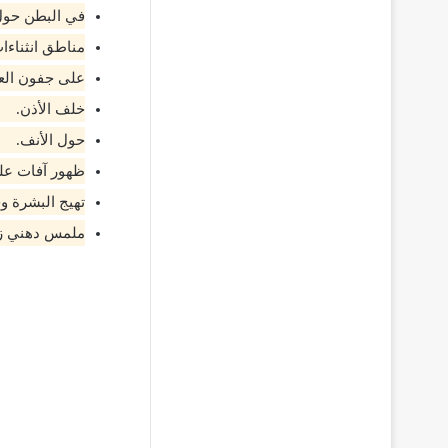
في البطن حول
مناطق انثناءات
على جفون العي
خلف الأذن.
حول الأنف.
ظهور آفات على
تهيج البشرة و
ملمس دهني زي