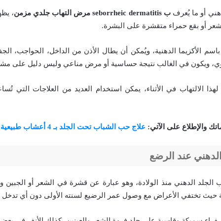
دهني أو ما يُعرف
ب seborrheic dermatitis مرض التهاب جلدي مزمن
، يظ
عر أو بقع حمراء متقشرة على البشرة.
اسم الأكزيما الدهنية، ويُمكن أن يطال الأذن من الداخل، الحواجب، الجف
ي، ويكون في الغالب نتيجة حساسية أو مرض مناعي وليس دليل على مشا
 لهذا الالتهاب في الأثناء، يمكن استخدام العديد من العلاجات التي تُ
اتك والإطلاع على الآتي:
علاج حب الشباب تحت الجلد بـ 4 أعشاب طبيعية
الدهني عند الرضع
ب الجلد الدهني منذ الولادة، وهو عبارة عن قشرة في الشعر أو الجبين وت
قتة حيث تختفي الأعراض مع وصول عمر الرضيع لسنته الأولى دون أي تدخل لل
صفراء سميكة وقاسية على جلد فروة الشعر والعينين، كذلك الأنف في بعض 