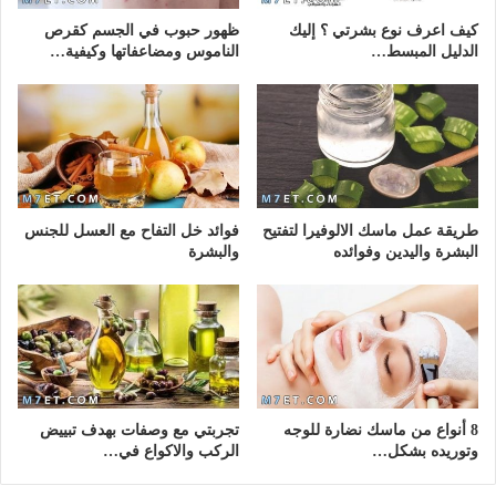
كيف اعرف نوع بشرتي ؟ إليك
ظهور حبوب في الجسم كقرص
الدليل المبسط…
الناموس ومضاعفاتها وكيفية…
طريقة عمل ماسك الالوفيرا لتفتيح
فوائد خل التفاح مع العسل للجنس
البشرة واليدين وفوائده
والبشرة
8 أنواع من ماسك نضارة للوجه
تجربتي مع وصفات بهدف تبييض
وتوريده بشكل…
الركب والاكواع في…