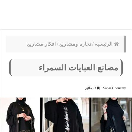
الرئيسية
/
تجارة ومشاريع
/
افكار مشاريع
مصانع العبايات السمراء
Sahar Ghonemy
3 دقائق