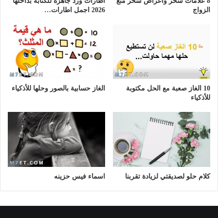
8 علامات سحر وأعراض سحر منع
اطارات ورد جاهزة للكتابة بداخلها
الزواج
2026 اجمل اطارات…
10 الغاز صعبة مع الحل مكتوبة
الغاز حسابية بالصور وحلها للأذكياء
للأذكياء
كلام حلو لصديقتي لزيادة تقربنا
اسماء فيس حزينه