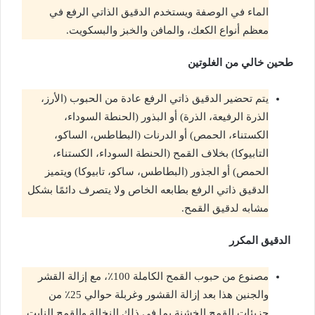
الماء في الوصفة ويستخدم الدقيق الذاتي الرفع في
معظم أنواع الكعك، والمافن والخبز والبسكويت.
طحين خالي من الغلوتين
يتم تحضير الدقيق ذاتي الرفع عادة من الحبوب (الأرز،
الذرة الرفيعة، الذرة) أو البذور (الحنطة السوداء،
الكستناء، الحمص) أو الدرنات (البطاطس، الساكو،
التابيوكا) بخلاف القمح (الحنطة السوداء، الكستناء،
الحمص) أو الجذور (البطاطس، ساكو، تابيوكا) ويتميز
الدقيق ذاتي الرفع بطابعه الخاص ولا يتصرف دائمًا بشكل
مشابه لدقيق القمح.
الدقيق المكرر
مصنوع من حبوب القمح الكاملة 100٪، مع إزالة القشر
والجنين هذا بعد إزالة القشور وغربلة حوالي 25٪ من
جزيئات القمح الخشنة بما في ذلك النخالة والقمح النابت