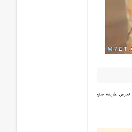
لي نعرض طريقة صنع