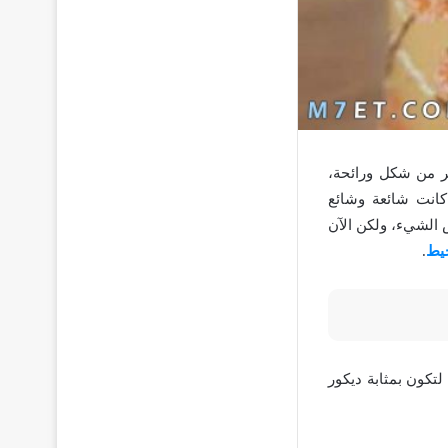
ثر من شكل ورائحة،
انت شائعة وشائع
 الشيء، ولكن الآن
يط
.
كون بمثابة ديكور