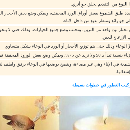
ا النوع من التقديم يخلق جوٍ أثري.
دة طبق الشموع ببعض أوراق الورد المجفف، ويمكن وضع بعض الأحجار المل
 جو رائع ومنظر بديع من داخل الإناء.
ن نختار نوع واحد من التزين، وتجنب وضع جميع الخيارات، وذلك حتى لا يتحو
لإزعاج للعين.
 الوعاء وذلك حتى يتم توزيع الأحجار أو الورد في الوعاء بشكل متساوي.
 75%، ويمكن وضع بعض الورود المجففة فوق الماء بعد ذلك.
معة في الإناء وهي غير مضاءة، وينصح بوضعها في الوعاء برفق ولطف لت
شعالها.
ركيب العطور في خطوات بسيطة