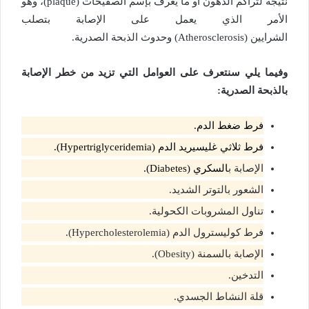
نتيجة لتراكم الدهون أو ما يعرف بإسم الصفيحات (plaque)، وهو
الأمر الذي يعمل على الإصابة بتصلب
الشرايين (Atherosclerosis) وحدوث الذبحة الصدرية.
وفيما يلي سنتعرف على العوامل التي تزيد من خطر الإصابة
بالذبحة الصدرية:
فرط ضغط الدم.
فرط ثلاثي غليسيريد الدم (Hypertriglyceridemia).
الإصابة ب
السكري (Diabetes).
الشعور بالتوتر الشديد.
تناول المشروبات الكحولية.
فرط كوليسترول الدم (Hypercholesterolemia).
الإصابة بالسمنة (Obesity).
التدخين.
قلة النشاط الجسدي.