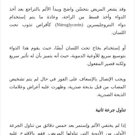
وقد يشعر المريض بتحسّن واضح ويبدأ الألم بالتراجع بعد أخذ
الدواء وأخذ قسط من الراحة، وعادة ما يتم إستخدام
دواء النتروجليسرين (Nitroglycerin) كأقراص تذوب تحت
اللسان.
أو إستخدام بخاخ تحت اللسان أيضًا، حيث يقوم هذا الدواء
بتوسيع سريع للأوعية الدموية، حيث أنه يتميز بأن له تأثير سريع
ولكنه قصير المفعول.
ويجب الإتصال بالإسعاف على الفور في حال لم يتم تشخيص
المصاب من قبل بذبحة صدرية، وظهرت عليه أعراض وعلامات
الذبحة الصدرية.
تناول جرعة ثانية
إذا لم يختفي الألم وإستمر بعد خمس دقائق من تناول الجرعة
الأولى من الأدوية التي تناولها المريض، فقم بالإقترح عليه