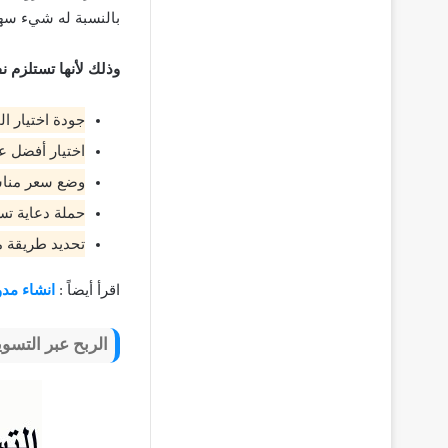
بالنسبة له شيء سه
وذلك لأنها تستلزم 
جودة اختيار ا
اختيار أفضل عل
وضع سعر مناس
حملة دعاية تس
تحديد طريقة م
اقرأ أيضاً :
انشاء مدو
الربح عبر التسوي