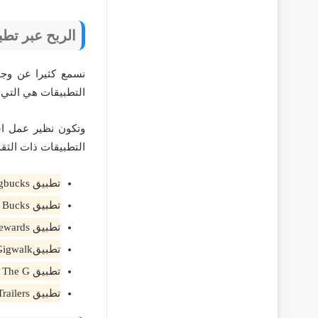
الربح عبر تطب
نسمع كثيرا عن وجو
التطبيقات هي التي 
وتكون نظير عمل اس
التطبيقات ذات الثقة
تطبيق Swagbucks.
تطبيق Task Bucks.
تطبيق Google Opinion Rewards.
تطبيقGigwalk.
تطبيق Survey On The G.
تطبيق App Trailers.