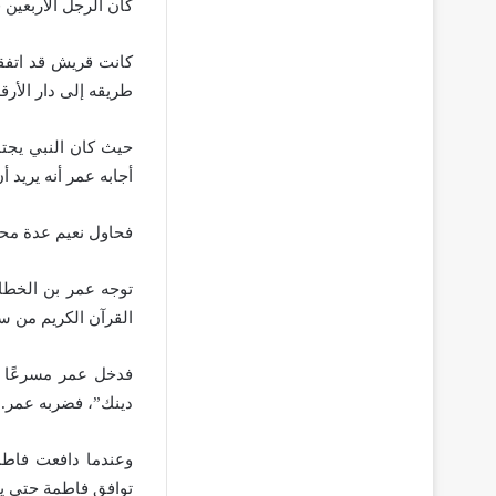
كان الرجل الأربعين 
كانت قريش قد اتفقت
طريقه إلى دار الأرق
حيث كان النبي يجتم
أجابه عمر أنه يريد 
فحاول نعيم عدة محا
توجه عمر بن الخطاب
القرآن الكريم من س
فدخل عمر مسرعًا و
دينك”، فضربه عمر.
وعندما دافعت فاطم
توافق فاطمة حتى ي