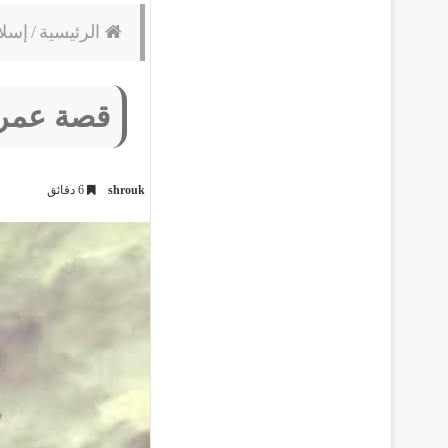
الرئيسية
/
إسلا
قصة عمر 
shrouk
6 دقائق