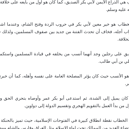
هي الذراع الأيمن لأبي بكر الصديق، كما كان هو أول من بايعه على خلافة 
 عليه وسلم.
خطاب هو خير معين لأبي بكر في حروب الردة وفتح الشام، وعندما اشت
اب أجله، فخاف أن تحدث الفتنة من جديد بين صفوف المسلمين، ولذلك ف
خلافة.
ديق على رجلين وجد أنهما أنسب من يخلفه في قيادة المسلمين واستكما
ي بن أبي طالب.
 هو الأنسب حيث كان يؤثر المصلحة العامة على نفسه وأهله، كما أن خبرت
ر.
ان يميل إلى الشدة، ثم استدعى أبو بكر عمر وأوصاه بتحري الحق و
ول من بدأ العمل بالتقويم الهجري وتقسيم الدولة إلى دواوين.
الخطاب نقطة انطلاق كبيرة في الفتوحات الإسلامية، حيث تميز بالحنكة 
خضاع العديد من الممالك تحت لواء الإسلام مثل العراق وفارس والشام ومص