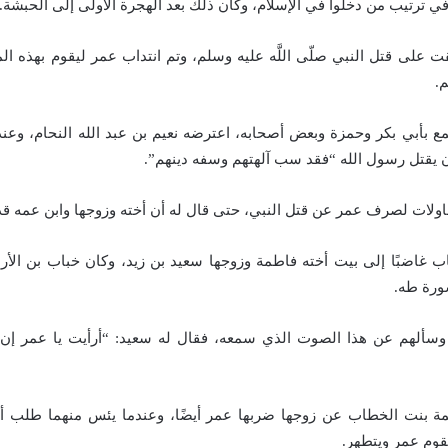
في ترتيب من دخلوا في الإسلام، وكان ذلك بعد الهجرة الأولى إلى الحبشة.
 على قتل النبي صلّى اللَّه عليه وسلم، وتم انتداب عمر ليقوم بهذه الم
م.
ع بأبي بكر وحمزة وبعض أصحابه، اعترضه نعيم بن عبد الله النحام، وعن
أن يقتل رسول الله “فقد سب آلهتهم وسفه دينهم”.
ولات لصرف عمر عن قتل النبي، حتى قال له أن أخته وزوجها وابن عمه قد 
 غاضبًا إلى بيت أخته فاطمة وزوجها سعيد بن زيد، وكان خباب بن الأرت
ورة طه.
سألهم عن هذا الصوت الذي سمعه، فقال له سعيد: “أرأيت يا عمر إن
ة بنت الخطاب عن زوجها ضربها عمر أيضًا، وعندما يئس منهما طلب أن 
قوم عمر ويتطهر.