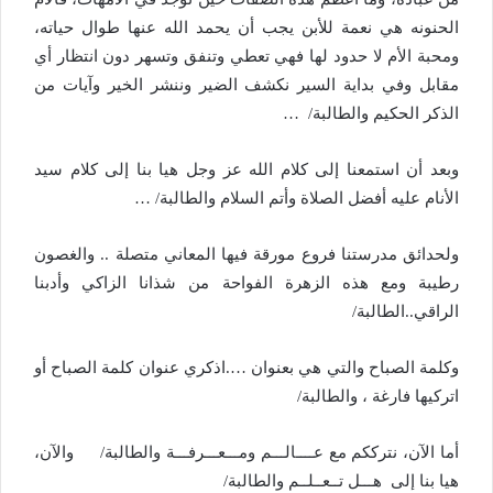
الحنونه هي نعمة للأبن يجب أن يحمد الله عنها طوال حياته،
ومحبة الأم لا حدود لها فهي تعطي وتنفق وتسهر دون انتظار أي
مقابل وفي بداية السير نكشف الضير وننشر الخير وآيات من
الذكر الحكيم والطالبة/ …
وبعد أن استمعنا إلى كلام الله عز وجل هيا بنا إلى كلام سيد
الأنام عليه أفضل الصلاة وأتم السلام والطالبة/ …
ولحدائق مدرستنا فروع مورقة فيها المعاني متصلة .. والغصون
رطيبة ومع هذه الزهرة الفواحة من شذانا الزاكي وأدبنا
الراقي..الطالبة/
وكلمة الصباح والتي هي بعنوان ….اذكري عنوان كلمة الصباح أو
اتركيها فارغة ، والطالبة/
أما الآن، نترككم مع عــــالـــم ومـــعـــرفـــة والطالبة/ والآن،
هيا بنا إلى هـــل تــعــلــم والطالبة/