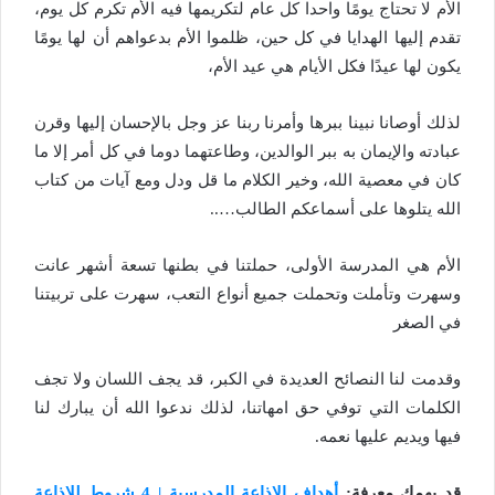
الأم لا تحتاج يومًا واحدا كل عام لتكريمها فيه الأم تكرم كل يوم،
تقدم إليها الهدايا في كل حين، ظلموا الأم بدعواهم أن لها يومًا
يكون لها عيدًا فكل الأيام هي عيد الأم،
لذلك أوصانا نبينا ببرها وأمرنا ربنا عز وجل بالإحسان إليها وقرن
عبادته والإيمان به ببر الوالدين، وطاعتهما دوما في كل أمر إلا ما
كان في معصية الله، وخير الكلام ما قل ودل ومع آيات من كتاب
الله يتلوها على أسماعكم الطالب…..
الأم هي المدرسة الأولى، حملتنا في بطنها تسعة أشهر عانت
وسهرت وتأملت وتحملت جميع أنواع التعب، سهرت على تربيتنا
في الصغر
وقدمت لنا النصائح العديدة في الكبر، قد يجف اللسان ولا تجف
الكلمات التي توفي حق امهاتنا، لذلك ندعوا الله أن يبارك لنا
فيها ويديم عليها نعمه.
قد يهمك معرفة:
أهداف الإذاعة المدرسية | 4 شروط للإذاعة