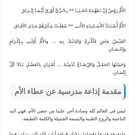
الأُمُّ رَوْضٌ إِنْ تَـعَهَّـدَهُ الحَـيَــا ** بِـالـرِّيِّ أَوْرَقَ أَيَّـمَـا إِيْــرَاقِ
الأُمُّ أُسْـتَـاذُ الأَسَـاتِـذَةِ الأُلَـى ** شَغَلَـتْ مَـآثِرُهُمْ مَـدَى الآفَـاق.
العَيْـشُ مَاضٍ فَأَكْـرِمْ وَالِدَيْـكَ بِـهِ … والأُمُّ أَوْلَـى بِـإِكْـرَامٍ
وَإِحْـسَـانِ
وَحَسْبُهَا الحَمْـلُ وَالإِرْضَـاعُ تُدْمِنُـهُ … أَمْـرَانِ بِالفَضْـلِ نَـالاَ كُلَّ
إِنْسَـانِ.
مقدمة إذاعة مدرسية عن عطاء الأم
ليس في العالم كله وسادة أحن علينا من حضن الأم، فهي اليد
الناعمة والروح الطيبة والبسمة الجميلة والكلمة اللطيفة،
ولمعرفة قدرها وفضلها يمكنك قراءة أيات الله التي نزلت فيها