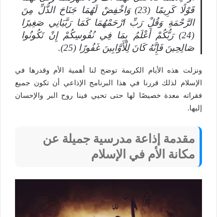
قَوْلًا كَرِيمًا (23) وَاخْفِضْ لَهُمَا جَنَاحَ الذُّلِّ مِنَ
الرَّحْمَةِ وَقُلْ رَبِّ ارْحَمْهُمَا كَمَا رَبَّيَانِي صَغِيرًا
(24) رَبُّكُمْ أَعْلَمُ بِمَا فِي نُفُوسِكُمْ إِنْ تَكُونُوا
صَالِحِينَ فَإِنَّهُ كَانَ لِلْأَوَّابِينَ غَفُورًا (25).
ونزلت هذه الأيام الكريمة توضح لنا أهمية الأم وقدرها في
الإسلام لذلك قررنا في هذا البرنامج الإذاعي أن تكون جميع
فقراته معدة خصيصًا لها حتى تحيي فينا روح البر والإحسان
إليها.
مقدمة إذاعة مدرسية جميلة عن
مكانة الأم في الإسلام