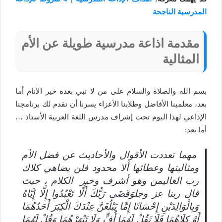
المدرسية الناجحة
مقدمة اذاعة مدرسية طويلة عن الأم
المثالية
بسم الله والصلاة والسلام على من لا نبي بعده خير الأنام أما
بعد، معلمينا الأفاضل وطلابنا الأعزاء يسرنا أن نقدم لك برنامجنا
الإذاعي لهذا اليوم تحت إشراف مدرس اللغة العربية الأستاذ …
أما بعد:
مهما تعددت الأقوال والأحاديث عن فضل الأم
ومثاليتها وعطائها ألا محدود فلن يضاهي كلاك
رب الغاليمن وهو أشرف وخير الكلام ، حيث
قال ربنا عز وجلوَقَضَى رَبُّكَ أَلَّا تَعْبُدُوا إِلَّا إِيَّاهُ
وَبِالْوَالِدَيْنِ إِحْسَانًا إِمَّا يَبْلُغَنَّ عِنْدَكَ الْكِبَرَ أَحَدُهُمَا
أَوْ كِلَاهُمَا فَلَا تَقُلْ لَهُمَا أُفٍّ وَلَا تَنْهَرْهُمَا وَقُلْ لَهُمَا