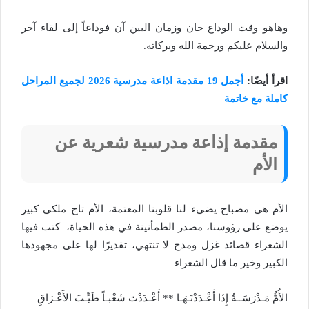
وهاهو وقت الوداع حان وزمان البين آن فوداعاً إلى لقاء آخر
والسلام عليكم ورحمة الله وبركاته.
اقرأ أيضًا:
أجمل 19 مقدمة اذاعة مدرسية 2026 لجميع المراحل
كاملة مع خاتمة
مقدمة إذاعة مدرسية شعرية عن
الأم
الأم هي مصباح يضيء لنا قلوبنا المعتمة، الأم تاج ملكي كبير
يوضع على رؤوسنا، مصدر الطمأنينة في هذه الحياة، كتب فيها
الشعراء قصائد غزل ومدح لا تنتهي، تقديرًا لها على مجهودها
الكبير وخير ما قال الشعراء
الأُمُّ مَـدْرَسَــةٌ إِذَا أَعْـدَدْتَـهَـا ** أَعْـدَدْتَ شَعْبـاً طَيِّـبَ الأَعْـرَاقِ