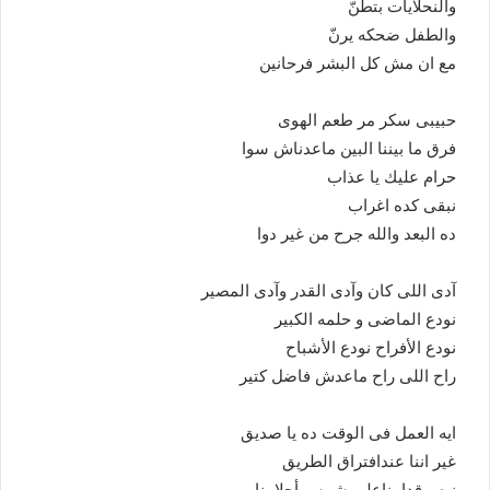
والنحلايات بتطنّ
والطفل ضحكه يرنّ
مع ان مش كل البشر فرحانين
حبيبى سكر مر طعم الهوى
فرق ما بيننا البين ماعدناش سوا
حرام عليك يا عذاب
نبقى كده اغراب
ده البعد والله جرح من غير دوا
آدى اللى كان وآدى القدر وآدى المصير
نودع الماضى و حلمه الكبير
نودع الأفراح نودع الأشباح
راح اللى راح ماعدش فاضل كتير
ايه العمل فى الوقت ده يا صديق
غير اننا عندافتراق الطريق
نبص قدامناعلى شمس أحلامنا