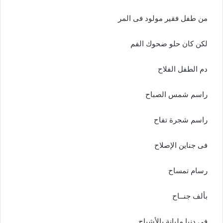
من طفل فقير مولود فى المر
لكن كان حلو ضحوك الفم
دم الطفل الفلاح
راسم شمس الصباح
راسم شجرة تفاح
فى جناين الإصلاح
رسام تمساح
بألف جنــاح
فى دنيا مليانة بالأشباح