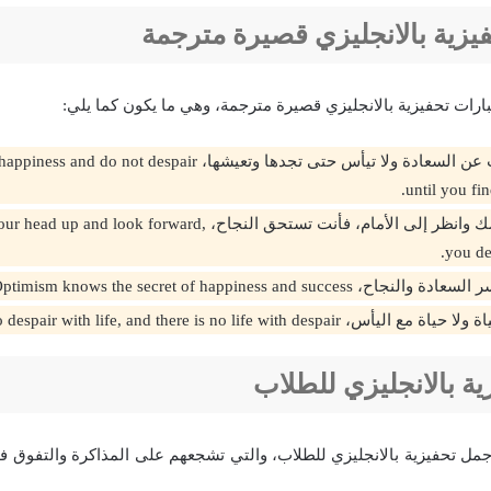
يزية بالانجليزي قصيرة مترجمة
رات تحفيزية بالانجليزي قصيرة مترجمة، وهي ما يكون كما يلي:
حاول أن تبحث عن السعادة ولا تيأس حتى تجدها وتعيشها، ot despair
until you find
أرفع دائما رأسك وانظر إلى الأمام، فأنت تستحق النجاح، ok forward
you de
Optimism knows the secret of happiness and succ.
There is no despair with life, and there is no life with desp.
ة بالانجليزي للطلاب
جمل تحفيزية بالانجليزي للطلاب، والتي تشجعهم على المذاكرة والتفوق ف