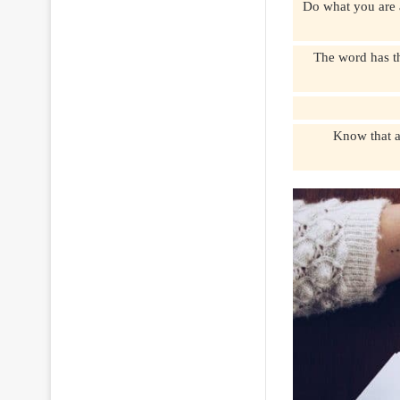
فهذا هو أفضل وسيلة لكسب الثقة بالنفس، • Do what you are afraid of
The word has the effect of magic, 
ا يجعلك باقي وخالدا مدى الحياة، Know that actions are