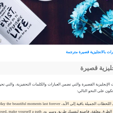
ليزية قصيرة
ات الإنجليزية القصيرة والتي تضمن العبارات والكلمات التحفيزية، والتي ت
تكون على النحو التالي:
ميلة باقية إلى الأبد، May the beautiful moments last forever.
إذا كانت جميع الطرق مغلقة، فاصنع لنفسك طريق وسير به،  a path