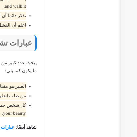
and walk it.
تذكر دائما أن الصديق هو صديق الض
اعلم أن الفشل هو ما إلا عدم ا
عبارات تشج
يبحث عدد كبير من ا
ما يكون كما يلي:
الصبر هو مفتاح الفرج، to relief
من طلب العلى سهر الليالي، nig
your beauty.
شاهد أيضًا:
عبارات ا