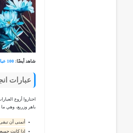
شاهد أيضًا:
100 عبارات بالانجليزية قصيرة مترجمة
عبارات انج
اختاروا أروع العبار
باهر وزريع، وهي ما 
أتمنى أن تبقى اللحظات الج