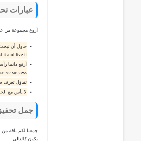
عبارات تحف
أروع مجموعة من عبا
 it and live it.
serve success.
تفاؤل تعرف سر السعادة والنجاح، ess
لا يأس مع الحياة ولا حياة مع اليأس، air
جمل تحفيزي
جمعنا لكم باقة من 
يكون كالتالي: