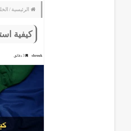
الرئيسية
/
الخل
كيفية است
shrouk
3 دقائق