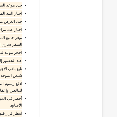
حدد موعد السف
اختار البلد ا
حدد الغرض من 
اختار عدد مرا
توفر جميع الم
السفر ساري ا
احجز موعد لتق
عند الحضور إل
تابع باقي الإ
شنغن الموحد في
للبالغين وإعفاء الأطف
أحضر في الموع
الأصابع.