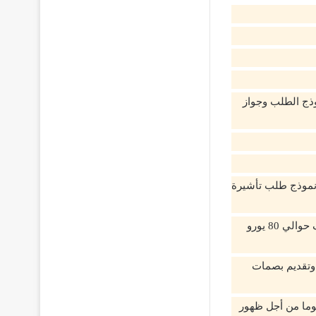
ذج الطلب وجواز
 نموذج طلب تأشيرة
ادفع رسوم التأشيرة عبر الإنترنت أو عند الحضور شخصياً للسفارة لتقديم الطلب وتتكلف حوالي 80 يورو
 وتقديم بصمات
ار قبول أو رفض الطلب خلال أسبوعين من تقديم الطلب وقد استغرق الأمر 60 يوما من أجل ظهور